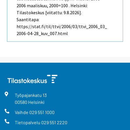
2006 maaliskuu, 2000=100 . Helsinki:
Tilastokeskus [viitattu: 9.8.2026].
Saantitapa:
https://stat.fi/til/ttvi/2006/03/ttvi_2006_03_
2006-04-28_kuv_007.html
Työpajankatu
13
00580
Helsinki
Vaihde
029 551 1000
Tietopalvelu
029 551 2220