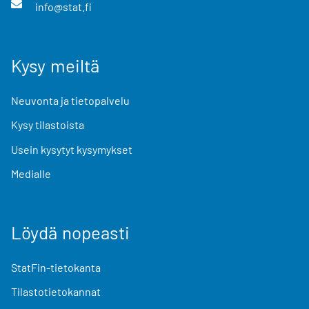
info@stat.fi
Kysy meiltä
Neuvonta ja tietopalvelu
Kysy tilastoista
Usein kysytyt kysymykset
Medialle
Löydä nopeasti
StatFin-tietokanta
Tilastotietokannat