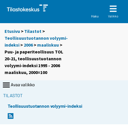
Valikko
Haku
Etusivu
>
Tilastot
>
Teollisuustuotannon volyymi-
indeksi
>
2006
>
maaliskuu
>
Puu- ja paperiteollisuus TOL
20-21, teollisuustuotannon
volyymi-indeksi 1995 - 2006
maaliskuu, 2000=100
Avaa valikko
TILASTOT
Teollisuustuotannon volyymi-indeksi