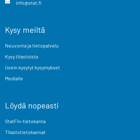
info@stat.fi
Kysy meiltä
Neuvonta ja tietopalvelu
Kysy tilastoista
Usein kysytyt kysymykset
Medialle
Löydä nopeasti
StatFin-tietokanta
Tilastotietokannat