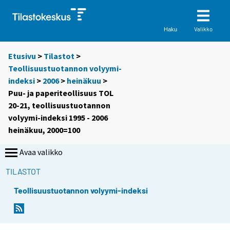
Valikko
Haku
Etusivu
>
Tilastot
>
Teollisuustuotannon volyymi-
indeksi
>
2006
>
heinäkuu
>
Puu- ja paperiteollisuus TOL
20-21, teollisuustuotannon
volyymi-indeksi 1995 - 2006
heinäkuu, 2000=100
Avaa valikko
TILASTOT
Teollisuustuotannon volyymi-indeksi