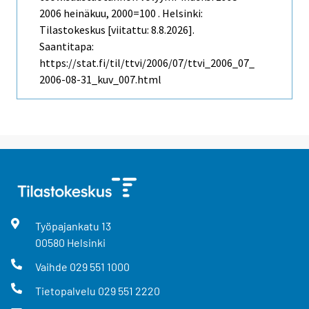
2006 heinäkuu, 2000=100 . Helsinki:
Tilastokeskus [viitattu: 8.8.2026].
Saantitapa:
https://stat.fi/til/ttvi/2006/07/ttvi_2006_07_
2006-08-31_kuv_007.html
Työpajankatu
13
00580
Helsinki
Vaihde
029 551 1000
Tietopalvelu
029 551 2220