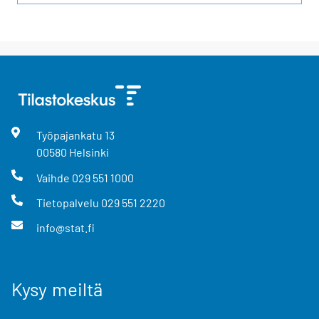
Työpajankatu
13
00580
Helsinki
Vaihde
029 551 1000
Tietopalvelu
029 551 2220
info@stat.fi
Kysy meiltä