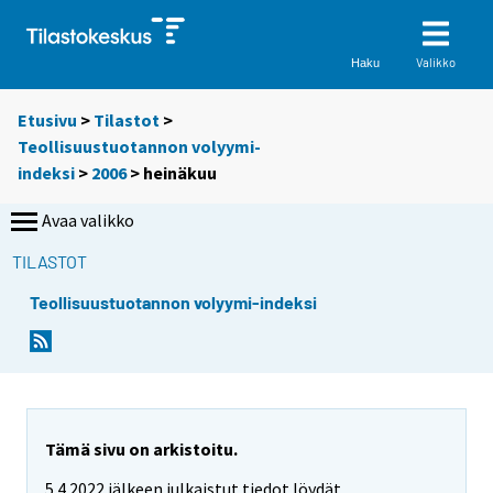
Valikko
Haku
Etusivu
>
Tilastot
>
Teollisuustuotannon volyymi-
indeksi
>
2006
>
heinäkuu
Avaa valikko
TILASTOT
Teollisuustuotannon volyymi-indeksi
Tämä sivu on arkistoitu.
5.4.2022 jälkeen julkaistut tiedot löydät