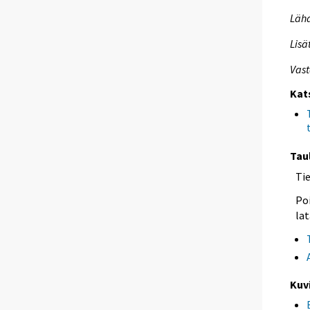
Lähd
Lisä
Vast
Kat
Tau
Ti
Poi
lat
Kuv