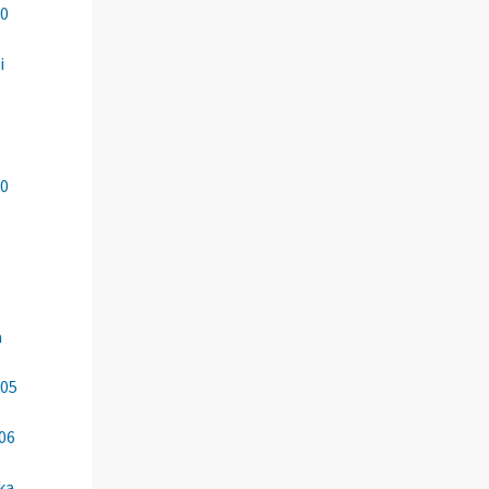
00
i
-
00
ä
005
06
ka