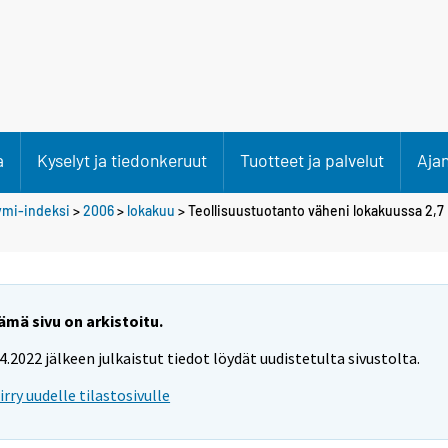
a
Kyselyt ja tiedonkeruut
Tuotteet ja palvelut
Aja
ymi-indeksi
>
2006
>
lokakuu
> Teollisuustuotanto väheni lokakuussa 2,7
ämä sivu on arkistoitu.
.4.2022 jälkeen julkaistut tiedot löydät uudistetulta sivustolta.
iirry uudelle tilastosivulle