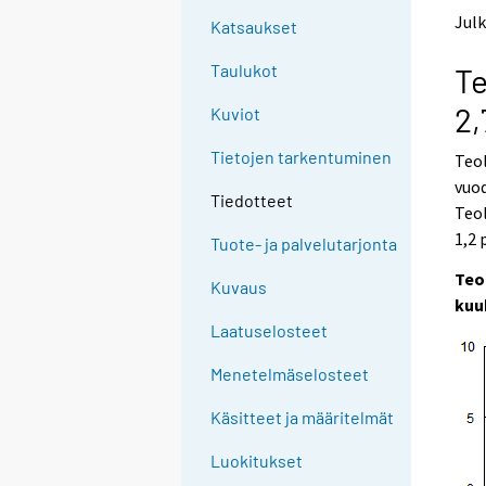
e
e
Julk
Katsaukset
n
n
p
p
Taulukot
Te
a
a
l
l
2,
Kuviot
v
v
e
e
Tietojen tarkentuminen
Teol
l
l
vuod
u
u
Tiedotteet
u
u
Teo
n
n
1,2 
Tuote- ja palvelutarjonta
.
.
Teo
Kuvaus
kuu
Laatuselosteet
Menetelmäselosteet
Käsitteet ja määritelmät
Luokitukset