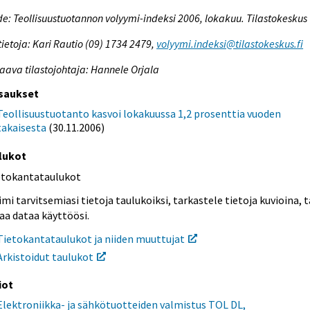
e: Teollisuustuotannon volyymi-indeksi 2006, lokakuu. Tilastokeskus
tietoja: Kari Rautio (09) 1734 2479,
volyymi.indeksi@tilastokeskus.fi
aava tilastojohtaja: Hannele Orjala
saukset
Teollisuustuotanto kasvoi lokakuussa 1,2 prosenttia vuoden
takaisesta
(30.11.2006)
lukot
etokantataulukot
mi tarvitsemiasi tietoja taulukoiksi, tarkastele tietoja kuvioina, t
aa dataa käyttöösi.
Tietokantataulukot ja niiden muuttujat
Arkistoidut taulukot
iot
Elektroniikka- ja sähkötuotteiden valmistus TOL DL,