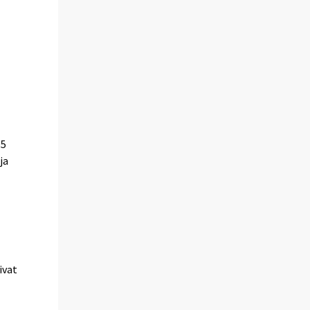
05
ja
ivat