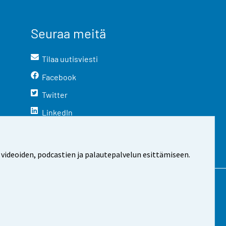
Seuraa meitä
Tilaa uutisviesti
Facebook
Twitter
LinkedIn
YouTube
Instagram
 videoiden, podcastien ja palautepalvelun esittämiseen.
stosta
Evästeasetukset