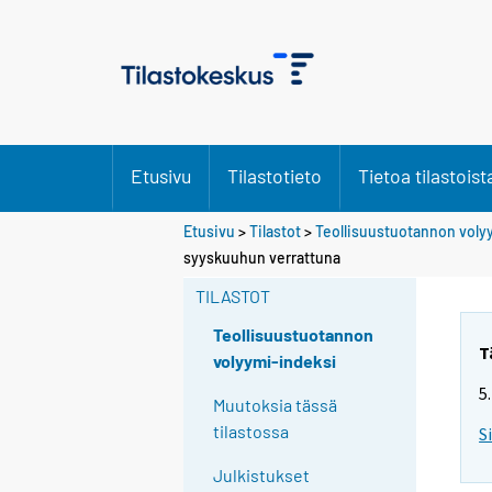
Etusivu
Tilastotieto
Tietoa tilastoist
Etusivu
>
Tilastot
>
Teollisuustuotannon voly
S
S
syyskuuhun verrattuna
i
i
i
i
TILASTOT
r
r
r
r
Teollisuustuotannon
y
y
T
volyymi-indeksi
t
t
5
t
t
Muutoksia tässä
o
o
tilastossa
S
i
i
s
s
Julkistukset
e
e