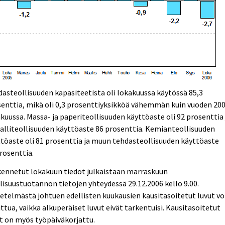
asteollisuuden kapasiteetista oli lokakuussa käytössä 85,3
enttia, mikä oli 0,3 prosenttiyksikköä vähemmän kuin vuoden 20
kuussa. Massa- ja paperiteollisuuden käyttöaste oli 92 prosenttia 
lliteollisuuden käyttöaste 86 prosenttia. Kemianteollisuuden
töaste oli 81 prosenttia ja muun tehdasteollisuuden käyttöaste
rosenttia.
kennetut lokakuun tiedot julkaistaan marraskuun
lisuustuotannon tietojen yhteydessä 29.12.2006 kello 9.00.
telmästä johtuen edellisten kuukausien kausitasoitetut luvut vo
tua, vaikka alkuperäiset luvut eivät tarkentuisi. Kausitasoitetut
t on myös työpäiväkorjattu.