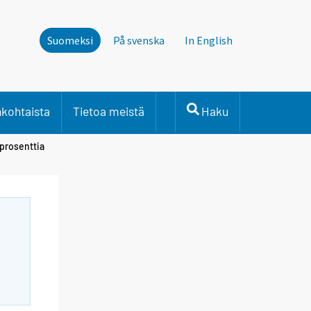
Suomeksi
På svenska
In English
nkohtaista
Tietoa meistä
Haku
 prosenttia