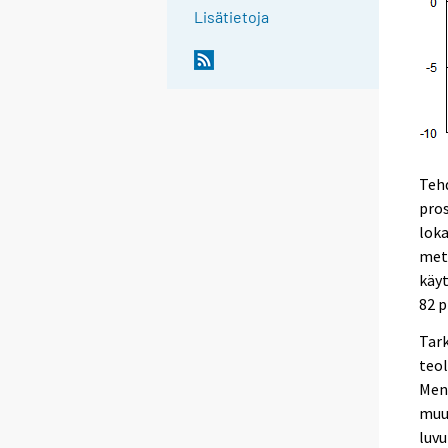
Lisätietoja
Tehd
pros
loka
meta
käyt
82 p
Tar
teol
Mene
muut
luvu