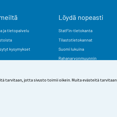
meiltä
Löydä nopeasti
 ja tietopalvelu
StatFin-tietokanta
stoista
Tilastotietokannat
sytyt kysymykset
Suomi lukuina
Rahanarvonmuunnin
Tulevat julkaisut
Tutkimusaineistot
arvitaan, jotta sivusto toimii oikein. Muita evästeitä tarvitaan
Käyttöehdot
Tietosuoja
Saavutettavuus
Tietoa sivu