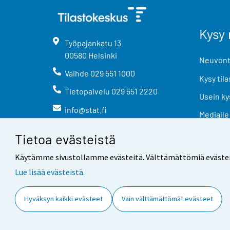
Kysy 
Työpajankatu
13
00580
Helsinki
Neuvonta
Vaihde
029 551 1000
Kysy tila
Tietopalvelu
029 551 2220
Usein ky
info@stat.fi
Medialle
Tietoa evästeistä
Käytämme sivustollamme evästeitä. Välttämättömiä evästeitä t
Lue lisää evästeistä.
Yhteystiedot
Palaute
Hyväksyn kaikki evästeet
Vain välttämättömät evästeet