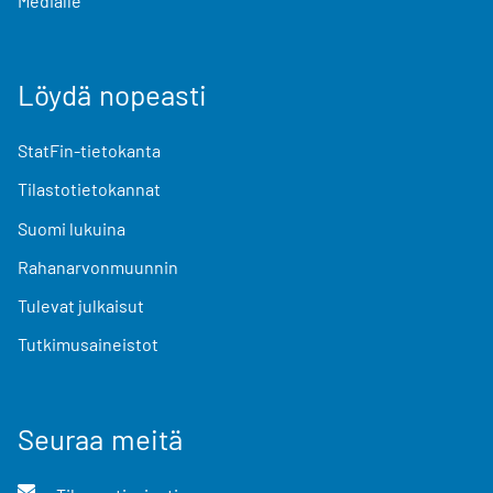
Medialle
Löydä nopeasti
StatFin-tietokanta
Tilastotietokannat
Suomi lukuina
Rahanarvonmuunnin
Tulevat julkaisut
Tutkimusaineistot
Seuraa meitä