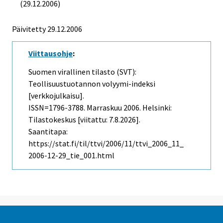
(29.12.2006)
Päivitetty
29.12.2006
Viittausohje
:
Suomen virallinen tilasto (SVT):
Teollisuustuotannon volyymi-indeksi
[verkkojulkaisu].
ISSN=1796-3788.
Marraskuu
2006. Helsinki:
Tilastokeskus [viitattu: 7.8.2026].
Saantitapa:
https://stat.fi/til/ttvi/2006/11/ttvi_2006_11_
2006-12-29_tie_001.html