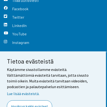
Tilaa uutisviesti
Facebook
Twitter
LinkedIn
YouTube
Instagram
Tietoa evästeistä
Yhteystiedot
Käytämme sivustollamme evästeitä.
Palaute
Välttämättömiä evästeitä tarvitaan, jotta sivusto
toimii oikein. Muita evästeitä tarvitaan videoiden,
Käyttöehdot
podcastien ja palautepalvelun esittämiseen.
Tietosuoja
Lue lisää evästeistä.
Saavutettavuus
Hyväksyn kaikki evästeet