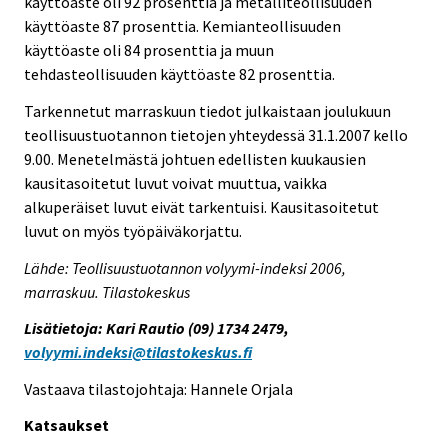
käyttöaste oli 92 prosenttia ja metalliteollisuuden
käyttöaste 87 prosenttia. Kemianteollisuuden
käyttöaste oli 84 prosenttia ja muun
tehdasteollisuuden käyttöaste 82 prosenttia.
Tarkennetut marraskuun tiedot julkaistaan joulukuun
teollisuustuotannon tietojen yhteydessä 31.1.2007 kello
9.00. Menetelmästä johtuen edellisten kuukausien
kausitasoitetut luvut voivat muuttua, vaikka
alkuperäiset luvut eivät tarkentuisi. Kausitasoitetut
luvut on myös työpäiväkorjattu.
Lähde: Teollisuustuotannon volyymi-indeksi 2006,
marraskuu. Tilastokeskus
Lisätietoja: Kari Rautio (09) 1734 2479,
volyymi.indeksi@tilastokeskus.fi
Vastaava tilastojohtaja: Hannele Orjala
Katsaukset