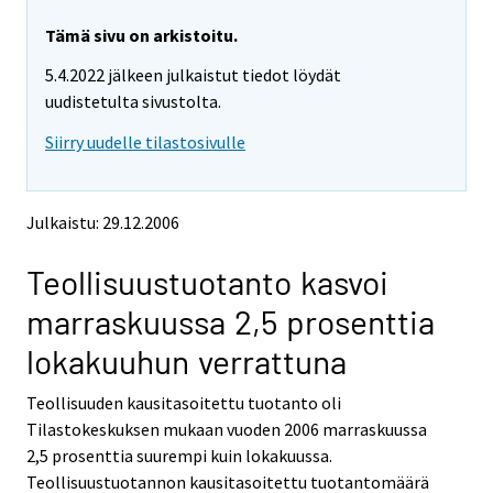
r
r
y
y
Tämä sivu on arkistoitu.
t
t
5.4.2022 jälkeen julkaistut tiedot löydät
t
t
o
o
uudistetulta sivustolta.
i
i
Siirry uudelle tilastosivulle
s
s
e
e
e
e
n
n
Julkaistu: 29.12.2006
p
p
a
a
Teollisuustuotanto kasvoi
l
l
v
v
marraskuussa 2,5 prosenttia
e
e
l
l
lokakuuhun verrattuna
u
u
u
u
Teollisuuden kausitasoitettu tuotanto oli
n
n
Tilastokeskuksen mukaan vuoden 2006 marraskuussa
.
.
2,5 prosenttia suurempi kuin lokakuussa.
Teollisuustuotannon kausitasoitettu tuotantomäärä