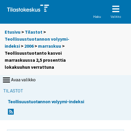
Valikko
Haku
Etusivu
>
Tilastot
>
Teollisuustuotannon volyymi-
indeksi
>
2006
>
marraskuu
>
Teollisuustuotanto kasvoi
marraskuussa 2,5 prosenttia
lokakuuhun verrattuna
Avaa valikko
TILASTOT
Teollisuustuotannon volyymi-indeksi
S
S
i
i
i
i
r
r