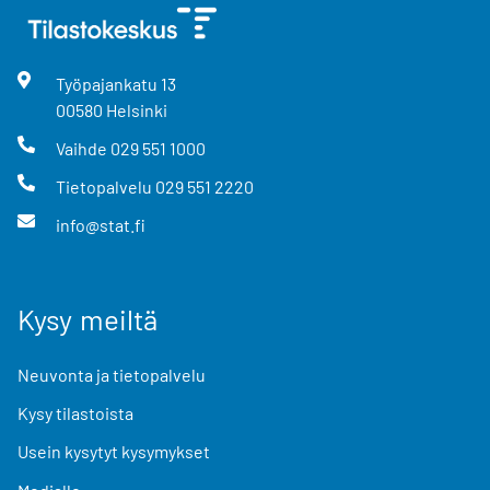
Työpajankatu
13
00580
Helsinki
Vaihde
029 551 1000
Tietopalvelu
029 551 2220
info@stat.fi
Kysy meiltä
Neuvonta ja tietopalvelu
Kysy tilastoista
Usein kysytyt kysymykset