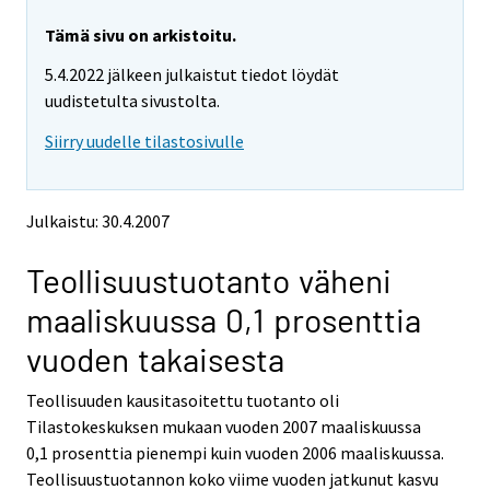
r
r
y
y
Tämä sivu on arkistoitu.
t
t
5.4.2022 jälkeen julkaistut tiedot löydät
t
t
o
o
uudistetulta sivustolta.
i
i
Siirry uudelle tilastosivulle
s
s
e
e
e
e
n
n
Julkaistu: 30.4.2007
p
p
a
a
Teollisuustuotanto väheni
l
l
v
v
maaliskuussa 0,1 prosenttia
e
e
l
l
vuoden takaisesta
u
u
u
u
Teollisuuden kausitasoitettu tuotanto oli
n
n
Tilastokeskuksen mukaan vuoden 2007 maaliskuussa
.
.
0,1 prosenttia pienempi kuin vuoden 2006 maaliskuussa.
Teollisuustuotannon koko viime vuoden jatkunut kasvu