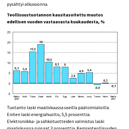
pysähtyi alkuvuonna.
Teollisuustuotannon kausitasoitettu muutos
edellisen vuoden vastaavasta kuukaudesta, %
Tuotanto laski maaliskuussa useilla päätoimialoilla.
Eniten laski energiahuolto, 5,5 prosenttia.
Elektroniikka- ja sähkötuotteiden valmistus laski
maaliskuussa runsaat 3 prosenttia. Kemianteollisuuden