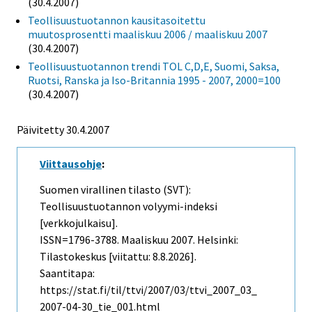
(30.4.2007)
Teollisuustuotannon kausitasoitettu
muutosprosentti maaliskuu 2006 / maaliskuu 2007
(30.4.2007)
Teollisuustuotannon trendi TOL C,D,E, Suomi, Saksa,
Ruotsi, Ranska ja Iso-Britannia 1995 - 2007, 2000=100
(30.4.2007)
Päivitetty
30.4.2007
Viittausohje
:
Suomen virallinen tilasto (SVT):
Teollisuustuotannon volyymi-indeksi
[verkkojulkaisu].
ISSN=1796-3788.
Maaliskuu
2007. Helsinki:
Tilastokeskus [viitattu: 8.8.2026].
Saantitapa:
https://stat.fi/til/ttvi/2007/03/ttvi_2007_03_
2007-04-30_tie_001.html