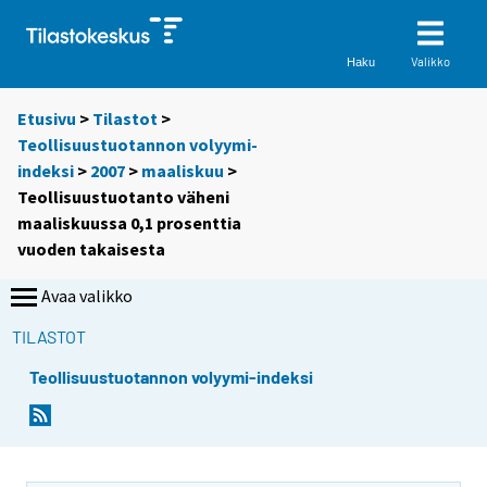
Valikko
Haku
Etusivu
>
Tilastot
>
Teollisuustuotannon volyymi-
indeksi
>
2007
>
maaliskuu
>
Teollisuustuotanto väheni
maaliskuussa 0,1 prosenttia
vuoden takaisesta
Avaa valikko
TILASTOT
Teollisuustuotannon volyymi-indeksi
S
S
i
i
i
i
r
r