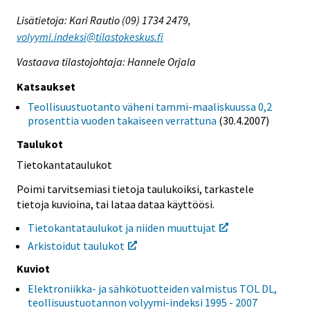
Lisätietoja: Kari Rautio (09) 1734 2479,
volyymi.indeksi@tilastokeskus.fi
Vastaava tilastojohtaja: Hannele Orjala
Katsaukset
Teollisuustuotanto väheni tammi-maaliskuussa 0,2
prosenttia vuoden takaiseen verrattuna
(30.4.2007)
Taulukot
Tietokantataulukot
Poimi tarvitsemiasi tietoja taulukoiksi, tarkastele
tietoja kuvioina, tai lataa dataa käyttöösi.
Tietokantataulukot ja niiden muuttujat
Arkistoidut taulukot
Kuviot
Elektroniikka- ja sähkötuotteiden valmistus TOL DL,
teollisuustuotannon volyymi-indeksi 1995 - 2007