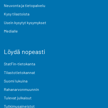
Neuvonta ja tietopalvelu
Kysy tilastoista
Usein kysytyt kysymykset
Medialle
Löydä nopeasti
StatFin-tietokanta
Tilastotietokannat
Suomi lukuina
Rahanarvonmuunnin
Tulevat julkaisut
Tutkimusaineistot