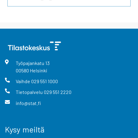
Työpajankatu
13
00580
Helsinki
Vaihde
029 551 1000
Tietopalvelu
029 551 2220
info@stat.fi
Kysy meiltä