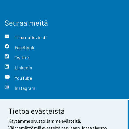
Seuraa meitä
Tilaa uutisviesti
Facebook
Twitter
LinkedIn
YouTube
Instagram
Tietoa evästeistä
Yhteystiedot
Käytämme sivustollamme evästeitä.
Palaute
Välttämättömiä evästeitä tarvitaan, jotta sivusto