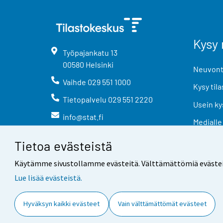
Kysy 
Työpajankatu
13
00580
Helsinki
Neuvonta
Vaihde
029 551 1000
Kysy tila
Tietopalvelu
029 551 2220
Usein ky
info@stat.fi
Medialle
Tietoa evästeistä
Käytämme sivustollamme evästeitä. Välttämättömiä evästeitä t
Lue lisää evästeistä.
Yhteystiedot
Palaute
Hyväksyn kaikki evästeet
Vain välttämättömät evästeet