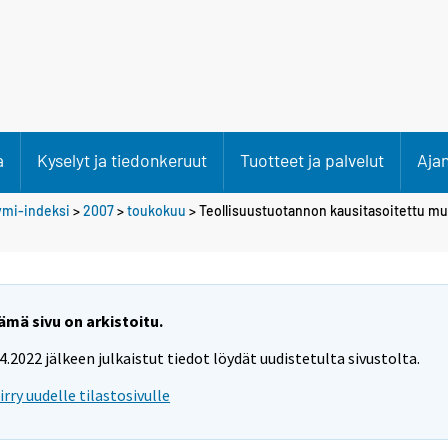
a
Kyselyt ja tiedonkeruut
Tuotteet ja palvelut
Aja
ymi-indeksi
>
2007
>
toukokuu
> Teollisuustuotannon kausitasoitettu m
ämä sivu on arkistoitu.
.4.2022 jälkeen julkaistut tiedot löydät uudistetulta sivustolta.
iirry uudelle tilastosivulle