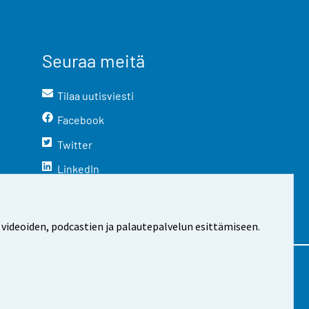
Seuraa meitä
Tilaa uutisviesti
Facebook
Twitter
LinkedIn
YouTube
Instagram
 videoiden, podcastien ja palautepalvelun esittämiseen.
stosta
Evästeasetukset