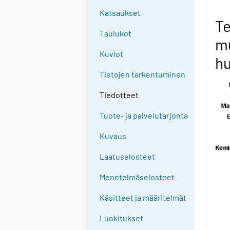
Katsaukset
Te
Taulukot
m
Kuviot
hu
Tietojen tarkentuminen
Tiedotteet
Tuote- ja palvelutarjonta
Kuvaus
Laatuselosteet
Menetelmäselosteet
Käsitteet ja määritelmät
Luokitukset