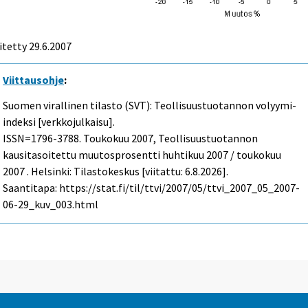
itetty
29.6.2007
Viittausohje
:
Suomen virallinen tilasto (SVT): Teollisuustuotannon volyymi-
indeksi [verkkojulkaisu].
ISSN=1796-3788.
Toukokuu
2007, Teollisuustuotannon
kausitasoitettu muutosprosentti huhtikuu 2007 / toukokuu
2007 . Helsinki: Tilastokeskus [viitattu: 6.8.2026].
Saantitapa: https://stat.fi/til/ttvi/2007/05/ttvi_2007_05_2007-
06-29_kuv_003.html