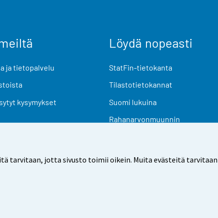
meiltä
Löydä nopeasti
 ja tietopalvelu
StatFin-tietokanta
stoista
Tilastotietokannat
sytyt kysymykset
Suomi lukuina
Rahanarvonmuunnin
Tulevat julkaisut
Tutkimusaineistot
arvitaan, jotta sivusto toimii oikein. Muita evästeitä tarvitaan
Käyttöehdot
Tietosuoja
Saavutettavuus
Tietoa sivu