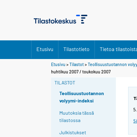
Etusivu
Tilastotieto
Tietoa tilastoist
Etusivu
>
Tilastot
>
Teollisuustuotannon voly
huhtikuu 2007 / toukokuu 2007
TILASTOT
Teollisuustuotannon
T
volyymi-indeksi
5
Muutoksia tässä
tilastossa
S
Julkistukset