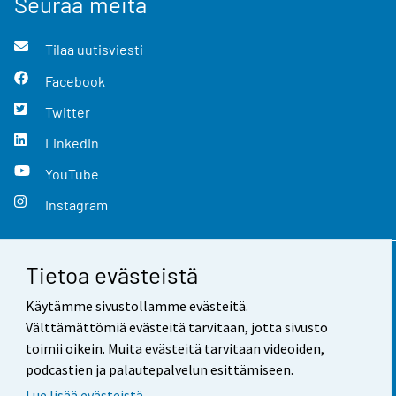
Seuraa meitä
Tilaa uutisviesti
Facebook
Twitter
LinkedIn
YouTube
Instagram
Tietoa evästeistä
Yhteystiedot
Käytämme sivustollamme evästeitä.
Palaute
Välttämättömiä evästeitä tarvitaan, jotta sivusto
toimii oikein. Muita evästeitä tarvitaan videoiden,
Käyttöehdot
podcastien ja palautepalvelun esittämiseen.
Tietosuoja
Lue lisää evästeistä.