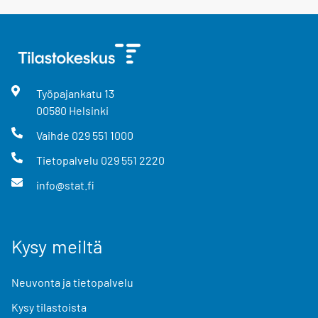
Työpajankatu
13
00580
Helsinki
Vaihde
029 551 1000
Tietopalvelu
029 551 2220
info@stat.fi
Kysy meiltä
Neuvonta ja tietopalvelu
Kysy tilastoista