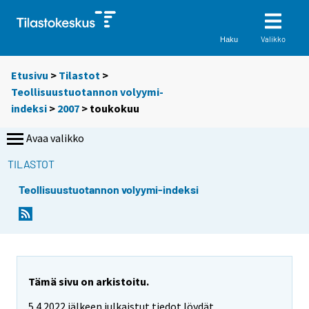
Valikko
Haku
Etusivu
>
Tilastot
>
Teollisuustuotannon volyymi-
indeksi
>
2007
>
toukokuu
Avaa valikko
TILASTOT
Teollisuustuotannon volyymi-indeksi
Tämä sivu on arkistoitu.
5.4.2022 jälkeen julkaistut tiedot löydät