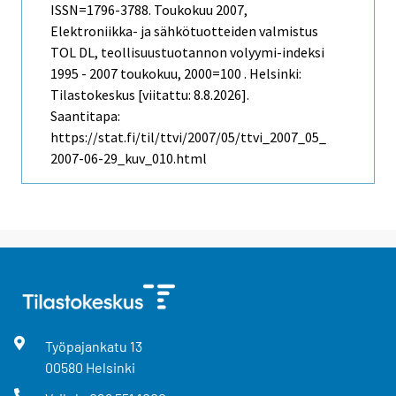
ISSN=1796-3788.
Toukokuu
2007,
Elektroniikka- ja sähkötuotteiden valmistus
TOL DL, teollisuustuotannon volyymi-indeksi
1995 - 2007 toukokuu, 2000=100 . Helsinki:
Tilastokeskus [viitattu: 8.8.2026].
Saantitapa:
https://stat.fi/til/ttvi/2007/05/ttvi_2007_05_
2007-06-29_kuv_010.html
Työpajankatu
13
00580
Helsinki