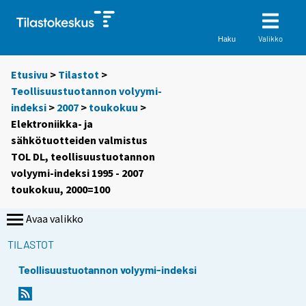
Valikko
Haku
Etusivu
>
Tilastot
>
Teollisuustuotannon volyymi-
indeksi
>
2007
>
toukokuu
>
Elektroniikka- ja
sähkötuotteiden valmistus
TOL DL, teollisuustuotannon
volyymi-indeksi 1995 - 2007
toukokuu, 2000=100
Avaa valikko
TILASTOT
Teollisuustuotannon volyymi-indeksi