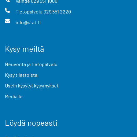
Vaihde
029 551 1000
Tietopalvelu
029 551 2220
info@stat.fi
Kysy meiltä
Neuvonta ja tietopalvelu
Kysy tilastoista
Usein kysytyt kysymykset
Medialle
Löydä nopeasti