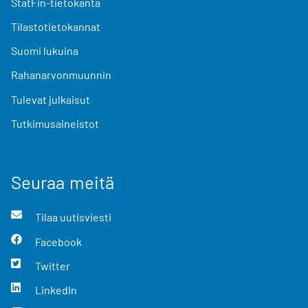
StatFin-tietokanta
Tilastotietokannat
Suomi lukuina
Rahanarvonmuunnin
Tulevat julkaisut
Tutkimusaineistot
Seuraa meitä
Tilaa uutisviesti
Facebook
Twitter
LinkedIn