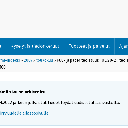
a
Kyselyt ja tiedonkeruut
Tuotteet ja palvelut
Aja
ymi-indeksi
>
2007
>
toukokuu
> Puu- ja paperiteollisuus TOL 20-21, teo
=100
ämä sivu on arkistoitu.
.4.2022 jälkeen julkaistut tiedot löydät uudistetulta sivustolta.
iirry uudelle tilastosivulle