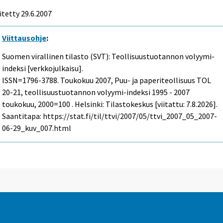
itetty
29.6.2007
Viittausohje
:
Suomen virallinen tilasto (SVT): Teollisuustuotannon volyymi-
indeksi [verkkojulkaisu].
ISSN=1796-3788.
Toukokuu
2007, Puu- ja paperiteollisuus TOL
20-21, teollisuustuotannon volyymi-indeksi 1995 - 2007
toukokuu, 2000=100 . Helsinki: Tilastokeskus [viitattu: 7.8.2026].
Saantitapa: https://stat.fi/til/ttvi/2007/05/ttvi_2007_05_2007-
06-29_kuv_007.html