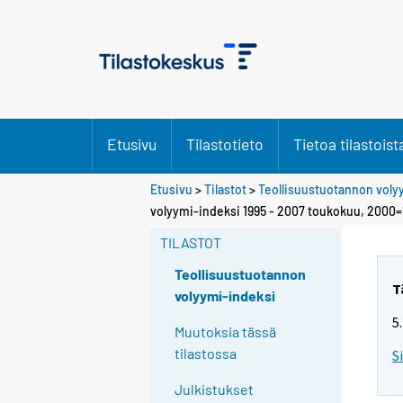
Etusivu
Tilastotieto
Tietoa tilastoist
Etusivu
>
Tilastot
>
Teollisuustuotannon voly
volyymi-indeksi 1995 - 2007 toukokuu, 2000
TILASTOT
Teollisuustuotannon
T
volyymi-indeksi
5
Muutoksia tässä
tilastossa
S
Julkistukset