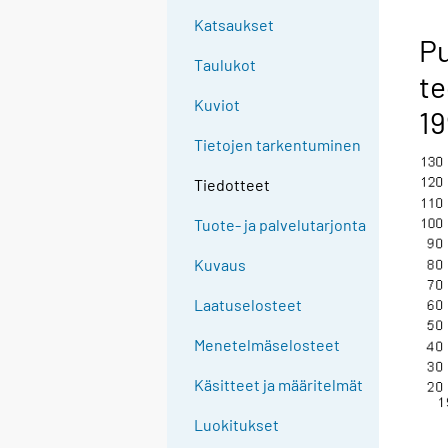
Katsaukset
Pu
Taulukot
te
Kuviot
19
Tietojen tarkentuminen
Tiedotteet
Tuote- ja palvelutarjonta
Kuvaus
Laatuselosteet
Menetelmäselosteet
Käsitteet ja määritelmät
Luokitukset