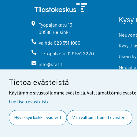
Kysy 
Työpajankatu
13
00580
Helsinki
Neuvonta
Vaihde
029 551 1000
Kysy tila
Tietopalvelu
029 551 2220
Usein ky
info@stat.fi
Medialle
Tietoa evästeistä
Käytämme sivustollamme evästeitä. Välttämättömiä evästeitä t
Lue lisää evästeistä.
Yhteystiedot
Palaute
Hyväksyn kaikki evästeet
Vain välttämättömät evästeet