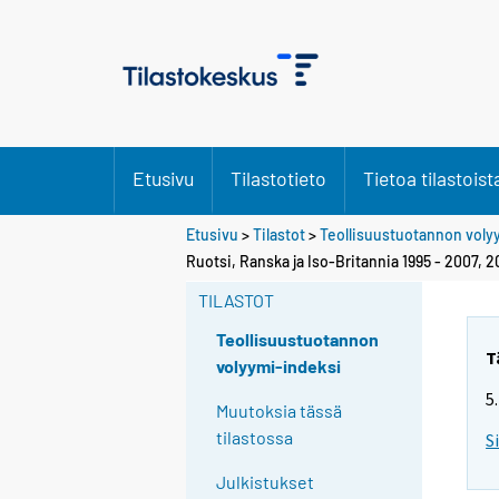
Etusivu
Tilastotieto
Tietoa tilastoist
Etusivu
>
Tilastot
>
Teollisuustuotannon voly
Ruotsi, Ranska ja Iso-Britannia 1995 - 2007, 
TILASTOT
Teollisuustuotannon
T
volyymi-indeksi
5
Muutoksia tässä
tilastossa
S
Julkistukset