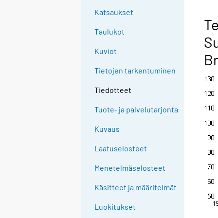
Katsaukset
Te
Taulukot
Su
Kuviot
Br
Tietojen tarkentuminen
Tiedotteet
Tuote- ja palvelutarjonta
Kuvaus
Laatuselosteet
Menetelmäselosteet
Käsitteet ja määritelmät
Luokitukset