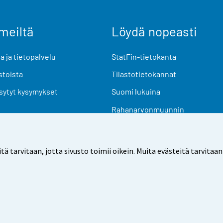
meiltä
Löydä nopeasti
 ja tietopalvelu
StatFin-tietokanta
stoista
Tilastotietokannat
sytyt kysymykset
Suomi lukuina
Rahanarvonmuunnin
Tulevat julkaisut
Tutkimusaineistot
arvitaan, jotta sivusto toimii oikein. Muita evästeitä tarvitaan
Käyttöehdot
Tietosuoja
Saavutettavuus
Tietoa sivu