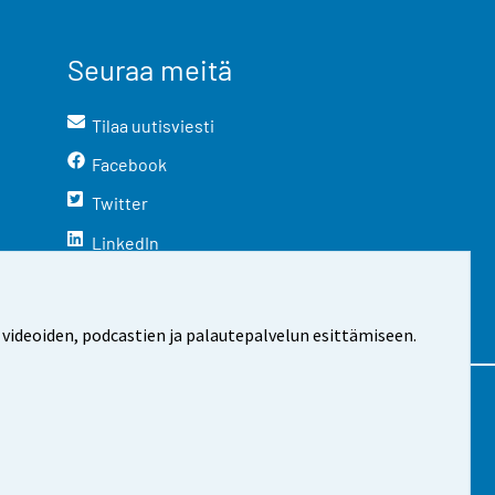
Seuraa meitä
Tilaa uutisviesti
Facebook
Twitter
LinkedIn
YouTube
Instagram
 videoiden, podcastien ja palautepalvelun esittämiseen.
stosta
Evästeasetukset