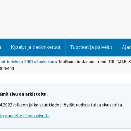
a
Kyselyt ja tiedonkeruut
Tuotteet ja palvelut
Aja
ymi-indeksi
>
2007
>
toukokuu
> Teollisuustuotannon trendi TOL C,D,E, 
2000=100
ämä sivu on arkistoitu.
.4.2022 jälkeen julkaistut tiedot löydät uudistetulta sivustolta.
iirry uudelle tilastosivulle