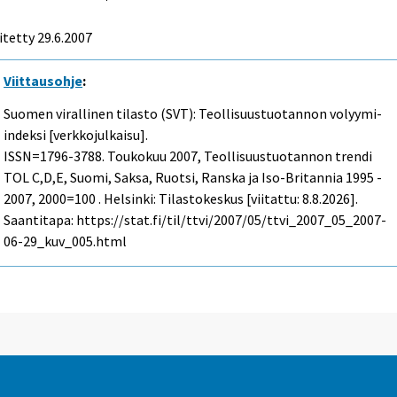
itetty
29.6.2007
Viittausohje
:
Suomen virallinen tilasto (SVT): Teollisuustuotannon volyymi-
indeksi [verkkojulkaisu].
ISSN=1796-3788.
Toukokuu
2007, Teollisuustuotannon trendi
TOL C,D,E, Suomi, Saksa, Ruotsi, Ranska ja Iso-Britannia 1995 -
2007, 2000=100 . Helsinki: Tilastokeskus [viitattu: 8.8.2026].
Saantitapa: https://stat.fi/til/ttvi/2007/05/ttvi_2007_05_2007-
06-29_kuv_005.html