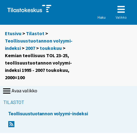
Valikko
Haku
Etusivu
>
Tilastot
>
Teollisuustuotannon volyymi-
indeksi
>
2007
>
toukokuu
>
Kemian teollisuus TOL 23-25,
teollisuustuotannon volyymi-
indeksi 1995 - 2007 toukokuu,
2000=100
Avaa valikko
TILASTOT
Teollisuustuotannon volyymi-indeksi