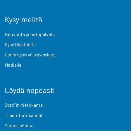
Kysy meiltä
Neuvonta ja tietopalvelu
Kysy tilastoista
Usein kysytyt kysymykset
Medialle
Löydä nopeasti
StatFin-tietokanta
Tilastotietokannat
Suomi lukuina