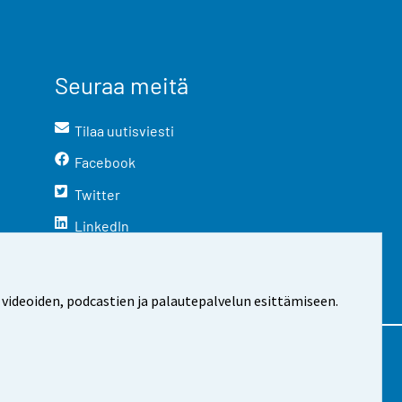
Seuraa meitä
Tilaa uutisviesti
Facebook
Twitter
LinkedIn
YouTube
Instagram
 videoiden, podcastien ja palautepalvelun esittämiseen.
stosta
Evästeasetukset