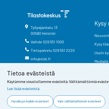
Kysy 
Työpajankatu
13
00580
Helsinki
Neuvonta
Vaihde
029 551 1000
Kysy tila
Tietopalvelu
029 551 2220
Usein ky
info@stat.fi
Medialle
Tietoa evästeistä
Käytämme sivustollamme evästeitä. Välttämättömiä evästeitä t
Lue lisää evästeistä.
Yhteystiedot
Palaute
Hyväksyn kaikki evästeet
Vain välttämättömät evästeet