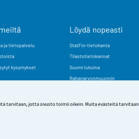
meiltä
Löydä nopeasti
 ja tietopalvelu
StatFin-tietokanta
stoista
Tilastotietokannat
sytyt kysymykset
Suomi lukuina
Rahanarvonmuunnin
Tulevat julkaisut
Tutkimusaineistot
arvitaan, jotta sivusto toimii oikein. Muita evästeitä tarvitaan
Käyttöehdot
Tietosuoja
Saavutettavuus
Tietoa sivu