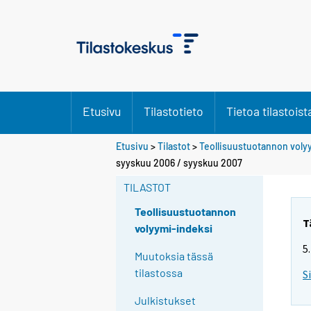
Etusivu
Tilastotieto
Tietoa tilastoist
Etusivu
>
Tilastot
>
Teollisuustuotannon voly
syyskuu 2006 / syyskuu 2007
TILASTOT
Teollisuustuotannon
T
volyymi-indeksi
5
Muutoksia tässä
tilastossa
S
Julkistukset