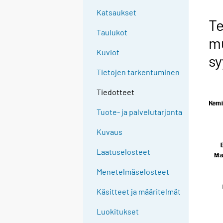
Katsaukset
Te
Taulukot
m
Kuviot
sy
Tietojen tarkentuminen
Tiedotteet
Tuote- ja palvelutarjonta
Kuvaus
Laatuselosteet
Menetelmäselosteet
Käsitteet ja määritelmät
Luokitukset