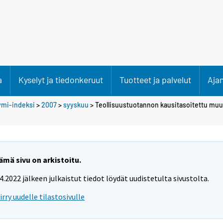
a
Kyselyt ja tiedonkeruut
Tuotteet ja palvelut
Aja
ymi-indeksi
>
2007
>
syyskuu
> Teollisuustuotannon kausitasoitettu muu
ämä sivu on arkistoitu.
.4.2022 jälkeen julkaistut tiedot löydät uudistetulta sivustolta.
iirry uudelle tilastosivulle