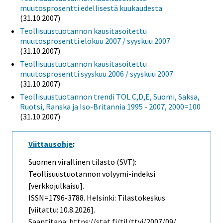
muutosprosentti edellisestä kuukaudesta
(31.10.2007)
Teollisuustuotannon kausitasoitettu
muutosprosentti elokuu 2007 / syyskuu 2007
(31.10.2007)
Teollisuustuotannon kausitasoitettu
muutosprosentti syyskuu 2006 / syyskuu 2007
(31.10.2007)
Teollisuustuotannon trendi TOL C,D,E, Suomi, Saksa,
Ruotsi, Ranska ja Iso-Britannia 1995 - 2007, 2000=100
(31.10.2007)
Viittausohje
:
Suomen virallinen tilasto (SVT):
Teollisuustuotannon volyymi-indeksi
[verkkojulkaisu].
ISSN=1796-3788. Helsinki: Tilastokeskus
[viitattu: 10.8.2026].
Saantitapa: https://stat.fi/til/ttvi/2007/09/