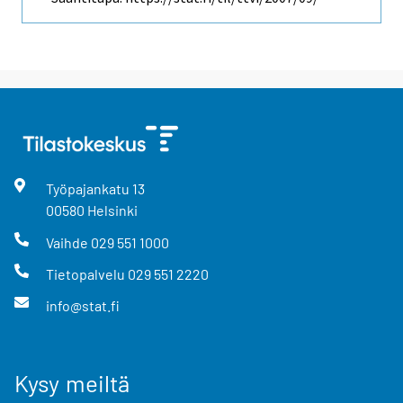
Työpajankatu
13
00580
Helsinki
Vaihde
029 551 1000
Tietopalvelu
029 551 2220
info@stat.fi
Kysy meiltä