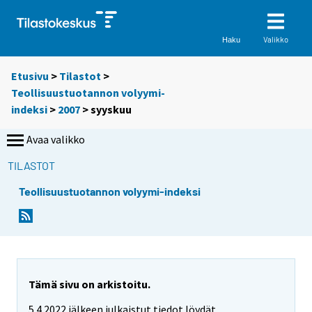
Valikko
Haku
Etusivu
>
Tilastot
>
Teollisuustuotannon volyymi-
indeksi
>
2007
>
syyskuu
Avaa valikko
TILASTOT
Teollisuustuotannon volyymi-indeksi
Tämä sivu on arkistoitu.
5.4.2022 jälkeen julkaistut tiedot löydät