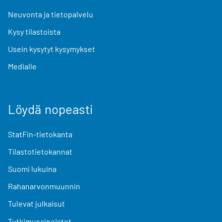
Neuvonta ja tietopalvelu
Kysy tilastoista
Usein kysytyt kysymykset
Medialle
Löydä nopeasti
StatFin-tietokanta
Tilastotietokannat
Suomi lukuina
Rahanarvonmuunnin
Tulevat julkaisut
Tutkimusaineistot