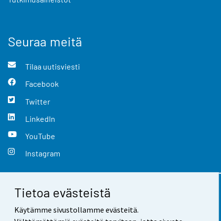
Seuraa meitä
Tilaa uutisviesti
Facebook
Twitter
LinkedIn
YouTube
Instagram
Tietoa evästeistä
Yhteystiedot
Käytämme sivustollamme evästeitä.
Palaute