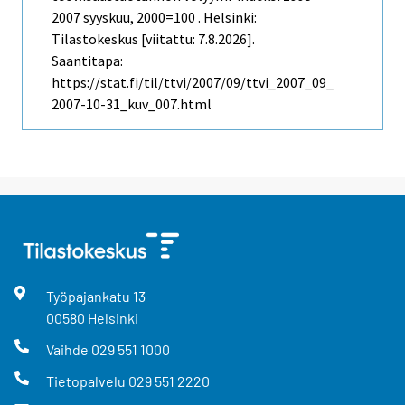
2007 syyskuu, 2000=100 . Helsinki:
Tilastokeskus [viitattu: 7.8.2026].
Saantitapa:
https://stat.fi/til/ttvi/2007/09/ttvi_2007_09_
2007-10-31_kuv_007.html
Työpajankatu
13
00580
Helsinki
Vaihde
029 551 1000
Tietopalvelu
029 551 2220