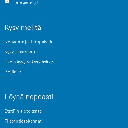
info@stat.fi
Kysy meiltä
Neuvonta ja tietopalvelu
Kysy tilastoista
Usein kysytyt kysymykset
Medialle
Löydä nopeasti
StatFin-tietokanta
Tilastotietokannat