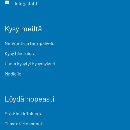
info@stat.fi
Kysy meiltä
Neuvonta ja tietopalvelu
Kysy tilastoista
Usein kysytyt kysymykset
Medialle
Löydä nopeasti
StatFin-tietokanta
Tilastotietokannat