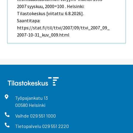
2007 syyskuu, 2000=100 . Helsinki:
Tilastokeskus [viitattu: 6.8.2026].
Saantitapa:
https://stat.fi/til/ttvi/2007/09/ttvi_2007_09_
2007-10-31_kuv_009.html
Työpajankatu
13
00580
Helsinki
Vaihde
029 551 1000
Tietopalvelu
029 551 2220