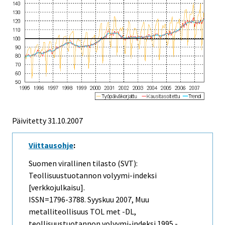
Päivitetty
31.10.2007
Viittausohje
:
Suomen virallinen tilasto (SVT):
Teollisuustuotannon volyymi-indeksi
[verkkojulkaisu].
ISSN=1796-3788.
Syyskuu
2007, Muu
metalliteollisuus TOL met -DL,
teollisuustuotannon volyymi-indeksi 1995 -