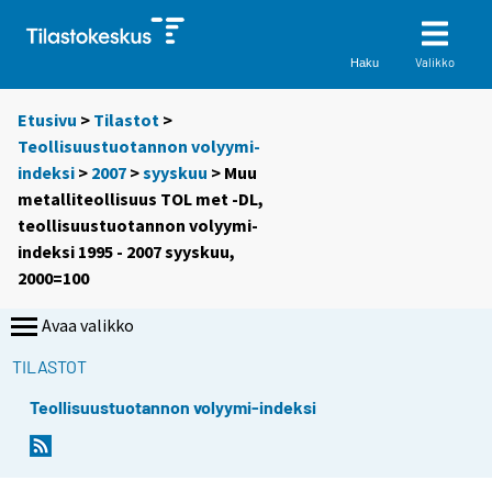
Valikko
Haku
Etusivu
>
Tilastot
>
Teollisuustuotannon volyymi-
indeksi
>
2007
>
syyskuu
> Muu
metalliteollisuus TOL met -DL,
teollisuustuotannon volyymi-
indeksi 1995 - 2007 syyskuu,
2000=100
Avaa valikko
TILASTOT
Teollisuustuotannon volyymi-indeksi