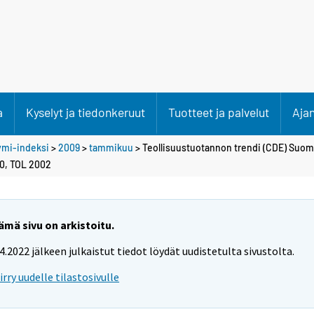
a
Kyselyt ja tiedonkeruut
Tuotteet ja palvelut
Aja
ymi-indeksi
>
2009
>
tammikuu
> Teollisuustuotannon trendi (CDE) Suomi
00, TOL 2002
ämä sivu on arkistoitu.
.4.2022 jälkeen julkaistut tiedot löydät uudistetulta sivustolta.
iirry uudelle tilastosivulle