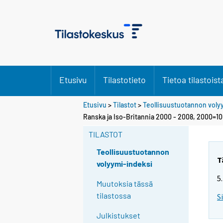
Etusivu
Tilastotieto
Tietoa tilastoist
Etusivu
>
Tilastot
>
Teollisuustuotannon voly
Ranska ja Iso-Britannia 2000 - 2008, 2000=1
TILASTOT
Teollisuustuotannon
T
volyymi-indeksi
5
Muutoksia tässä
tilastossa
S
Julkistukset