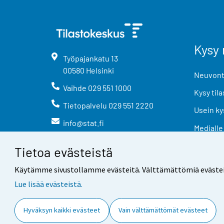
Kysy 
Työpajankatu
13
00580
Helsinki
Neuvonta
Vaihde
029 551 1000
Kysy tila
Tietopalvelu
029 551 2220
Usein ky
info@stat.fi
Medialle
Tietoa evästeistä
Käytämme sivustollamme evästeitä. Välttämättömiä evästeitä t
Lue lisää evästeistä.
Yhteystiedot
Palaute
Hyväksyn kaikki evästeet
Vain välttämättömät evästeet