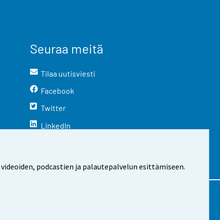
Seuraa meitä
Tilaa uutisviesti
Facebook
Twitter
LinkedIn
YouTube
Instagram
 videoiden, podcastien ja palautepalvelun esittämiseen.
stosta
Evästeasetukset