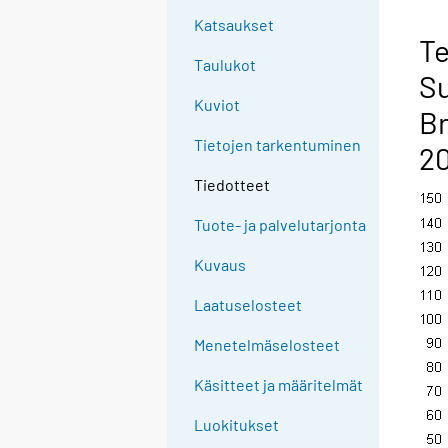
Katsaukset
Te
Taulukot
Su
Kuviot
Br
Tietojen tarkentuminen
20
Tiedotteet
Tuote- ja palvelutarjonta
Kuvaus
Laatuselosteet
Menetelmäselosteet
Käsitteet ja määritelmät
Luokitukset