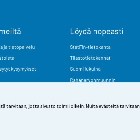
meiltä
Löydä nopeasti
 ja tietopalvelu
StatFin-tietokanta
stoista
Tilastotietokannat
sytyt kysymykset
Suomi lukuina
Rahanarvonmuunnin
Tulevat julkaisut
Tutkimusaineistot
arvitaan, jotta sivusto toimii oikein. Muita evästeitä tarvitaan
Käyttöehdot
Tietosuoja
Saavutettavuus
Tietoa sivu