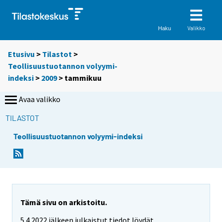
Valikko
Haku
Etusivu
>
Tilastot
>
Teollisuustuotannon volyymi-
indeksi
>
2009
>
tammikuu
Avaa valikko
TILASTOT
Teollisuustuotannon volyymi-indeksi
Tämä sivu on arkistoitu.
5.4.2022 jälkeen julkaistut tiedot löydät