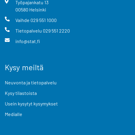
Työpajankatu
13
00580
Helsinki
Vaihde
029 551 1000
Tietopalvelu
029 551 2220
info@stat.fi
Kysy meiltä
Neuvonta ja tietopalvelu
Kysy tilastoista
Usein kysytyt kysymykset
Medialle