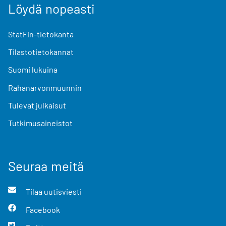
Löydä nopeasti
StatFin-tietokanta
Tilastotietokannat
Suomi lukuina
Rahanarvonmuunnin
Tulevat julkaisut
Tutkimusaineistot
Seuraa meitä
Tilaa uutisviesti
Facebook