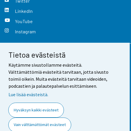
Twitter
LinkedIn
YouTube
Instagram
Tietoa evästeistä
Yhteystiedot
Käytämme sivustollamme evästeitä.
Palaute
Välttämättömiä evästeitä tarvitaan, jotta sivusto
toimii oikein. Muita evästeitä tarvitaan videoiden,
Käyttöehdot
podcastien ja palautepalvelun esittämiseen.
Tietosuoja
Lue lisää evästeistä.
Saavutettavuus
Hyväksyn kaikki evästeet
Tietoa sivustosta
Vain välttämättömät evästeet
Evästeasetukset