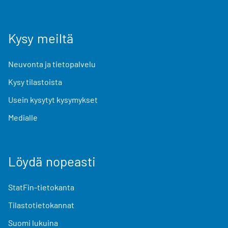
Kysy meiltä
Neuvonta ja tietopalvelu
Kysy tilastoista
Usein kysytyt kysymykset
Medialle
Löydä nopeasti
StatFin-tietokanta
Tilastotietokannat
Suomi lukuina