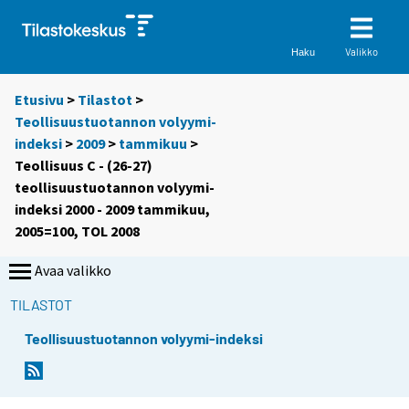
Valikko
Haku
Etusivu
>
Tilastot
>
Teollisuustuotannon volyymi-
indeksi
>
2009
>
tammikuu
>
Teollisuus C - (26-27)
teollisuustuotannon volyymi-
indeksi 2000 - 2009 tammikuu,
2005=100, TOL 2008
Avaa valikko
TILASTOT
Teollisuustuotannon volyymi-indeksi