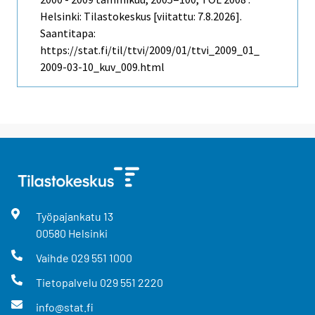
Helsinki: Tilastokeskus [viitattu: 7.8.2026].
Saantitapa:
https://stat.fi/til/ttvi/2009/01/ttvi_2009_01_
2009-03-10_kuv_009.html
Työpajankatu
13
00580
Helsinki
Vaihde
029 551 1000
Tietopalvelu
029 551 2220
info@stat.fi