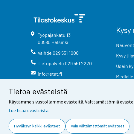
Kysy 
Työpajankatu
13
00580
Helsinki
Neuvonta
Vaihde
029 551 1000
Kysy tila
Tietopalvelu
029 551 2220
Usein ky
info@stat.fi
Medialle
Tietoa evästeistä
Käytämme sivustollamme evästeitä. Välttämättömiä evästeitä t
Lue lisää evästeistä.
Yhteystiedot
Palaute
Hyväksyn kaikki evästeet
Vain välttämättömät evästeet