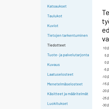
Katsaukset
Te
Taulukot
ty
Kuviot
ed
Tietojen tarkentuminen
va
Tiedotteet
Tuote- ja palvelutarjonta
Kuvaus
Laatuselosteet
Menetelmäselosteet
Käsitteet ja määritelmät
Luokitukset