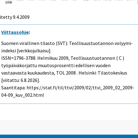
itetty
9.4.2009
Viittausohje
:
Suomen virallinen tilasto (SVT): Teollisuustuotannon volyymi-
indeksi [verkkojulkaisu].
ISSN=1796-3788.
Helmikuu
2009, Teollisuustuotannon ( C )
työpäiväkorjattu muutosprosentti edellisen vuoden
vastaavasta kuukaudesta, TOL 2008 . Helsinki: Tilastokeskus
[viitattu: 6.8.2026].
Saantitapa: https://stat.fi/til/ttvi/2009/02/ttvi_2009_02_2009-
04-09_kuv_002.html