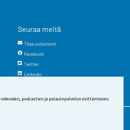
Seuraa meitä
Tilaa uutisviesti
Facebook
Twitter
LinkedIn
YouTube
Instagram
 videoiden, podcastien ja palautepalvelun esittämiseen.
stosta
Evästeasetukset