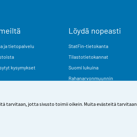
meiltä
Löydä nopeasti
 ja tietopalvelu
StatFin-tietokanta
stoista
Tilastotietokannat
sytyt kysymykset
Suomi lukuina
Rahanarvonmuunnin
Tulevat julkaisut
Tutkimusaineistot
arvitaan, jotta sivusto toimii oikein. Muita evästeitä tarvitaan
Käyttöehdot
Tietosuoja
Saavutettavuus
Tietoa sivu