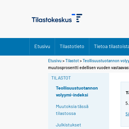
Etusivu
Tilastotieto
Tietoa tilastoist
Etusivu
>
Tilastot
>
Teollisuustuotannon voly
muutosprosentti edellisen vuoden vastaavas
TILASTOT
Teollisuustuotannon
T
volyymi-indeksi
5
Muutoksia tässä
tilastossa
S
Julkistukset