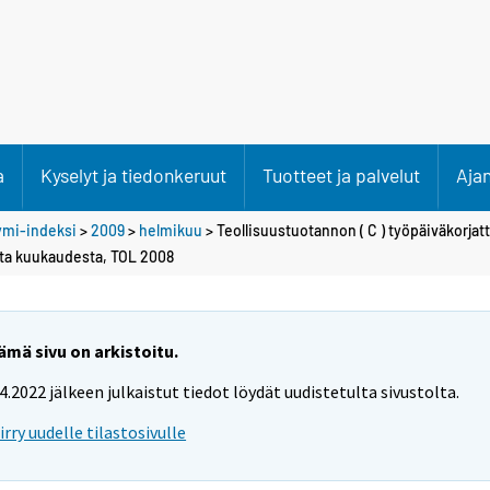
a
Kyselyt ja tiedonkeruut
Tuotteet ja palvelut
Aja
ymi-indeksi
>
2009
>
helmikuu
> Teollisuustuotannon ( C ) työpäiväkorjat
ta kuukaudesta, TOL 2008
ämä sivu on arkistoitu.
.4.2022 jälkeen julkaistut tiedot löydät uudistetulta sivustolta.
iirry uudelle tilastosivulle