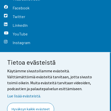
Facebook
Twitter
LinkedIn
YouTube
Instagram
Tietoa evästeistä
Yhteystiedot
Käytämme sivustollamme evästeitä.
Palaute
Välttämättömiä evästeitä tarvitaan, jotta sivusto
toimii oikein. Muita evästeitä tarvitaan videoiden,
Käyttöehdot
podcastien ja palautepalvelun esittämiseen.
Tietosuoja
Lue lisää evästeistä.
Saavutettavuus
Hyväksyn kaikki evästeet