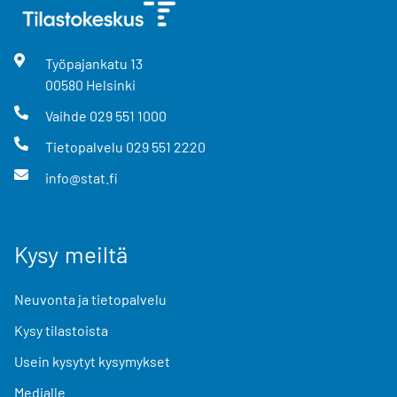
Työpajankatu
13
00580
Helsinki
Vaihde
029 551 1000
Tietopalvelu
029 551 2220
info@stat.fi
Kysy meiltä
Neuvonta ja tietopalvelu
Kysy tilastoista
Usein kysytyt kysymykset
Medialle