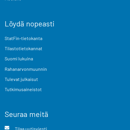
Löydä nopeasti
StatFin-tietokanta
Tilastotietokannat
Suomi lukuina
Rahanarvonmuunnin
Tulevat julkaisut
Tutkimusaineistot
Seuraa meitä
Tilaa uutisviesti