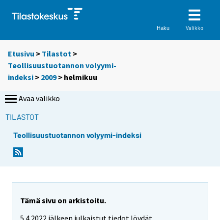
Valikko
Haku
Etusivu
>
Tilastot
>
Teollisuustuotannon volyymi-
indeksi
>
2009
>
helmikuu
Avaa valikko
TILASTOT
Teollisuustuotannon volyymi-indeksi
Tämä sivu on arkistoitu.
5.4.2022 jälkeen julkaistut tiedot löydät