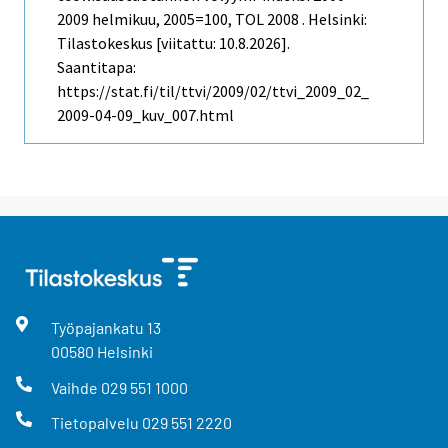
2009 helmikuu, 2005=100, TOL 2008 . Helsinki:
Tilastokeskus [viitattu: 10.8.2026].
Saantitapa:
https://stat.fi/til/ttvi/2009/02/ttvi_2009_02_
2009-04-09_kuv_007.html
Työpajankatu
13
00580
Helsinki
Vaihde
029 551 1000
Tietopalvelu
029 551 2220