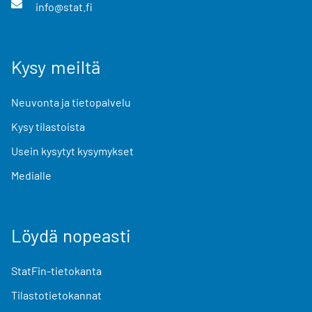
info@stat.fi
Kysy meiltä
Neuvonta ja tietopalvelu
Kysy tilastoista
Usein kysytyt kysymykset
Medialle
Löydä nopeasti
StatFin-tietokanta
Tilastotietokannat