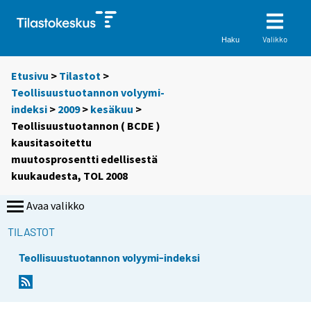
Valikko
Haku
Etusivu
>
Tilastot
>
Teollisuustuotannon volyymi-
indeksi
>
2009
>
kesäkuu
>
Teollisuustuotannon ( BCDE )
kausitasoitettu
muutosprosentti edellisestä
kuukaudesta, TOL 2008
Avaa valikko
TILASTOT
Teollisuustuotannon volyymi-indeksi