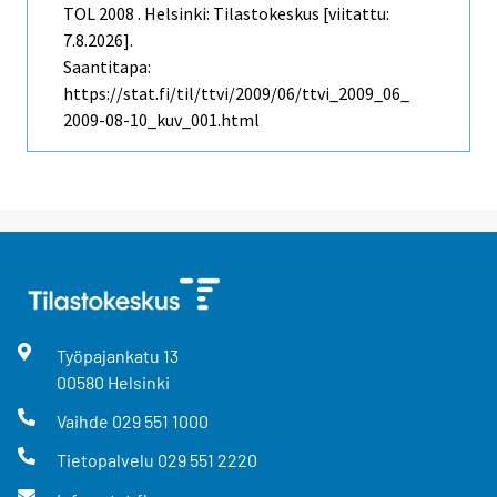
TOL 2008 . Helsinki: Tilastokeskus [viitattu:
7.8.2026].
Saantitapa:
https://stat.fi/til/ttvi/2009/06/ttvi_2009_06_
2009-08-10_kuv_001.html
Työpajankatu
13
00580
Helsinki
Vaihde
029 551 1000
Tietopalvelu
029 551 2220