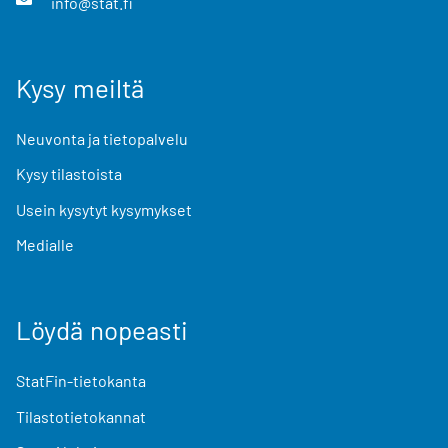
info@stat.fi
Kysy meiltä
Neuvonta ja tietopalvelu
Kysy tilastoista
Usein kysytyt kysymykset
Medialle
Löydä nopeasti
StatFin-tietokanta
Tilastotietokannat