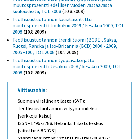
muutosprosentti edellisen vuoden vastaavasta
kuukaudesta, TOL 2008
(10.8.2009)
Teollisuustuotannon kausitasoitettu
muutosprosentti toukokuu 2009 / kesäkuu 2009, TOL
2008
(10.8.2009)
Teollisuustuotannon trendi Suomi (BCDE), Saksa,
Ruotsi, Ranska ja Iso-Britannia (BCD) 2000 - 2009,
2005=100, TOL 2008
(10.8.2009)
Teollisuustuotannon työpäiväkorjattu
muutosprosentti kesäkuu 2008 / kesäkuu 2009, TOL
2008
(10.8.2009)
Viittausohje
:
Suomen virallinen tilasto (SVT):
Teollisuustuotannon volyymi-indeksi
[verkkojulkaisu].
ISSN=1796-3788. Helsinki: Tilastokeskus
[viitattu: 6.8.2026].
Saantitapa: https://stat.fi/til/ttvi/2009/06/