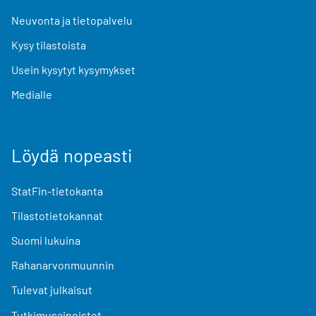
Neuvonta ja tietopalvelu
Kysy tilastoista
Usein kysytyt kysymykset
Medialle
Löydä nopeasti
StatFin-tietokanta
Tilastotietokannat
Suomi lukuina
Rahanarvonmuunnin
Tulevat julkaisut
Tutkimusaineistot