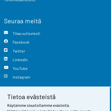
Seuraa meitä
Tilaa uutisviesti
Facebook
Twitter
LinkedIn
YouTube
Instagram
Tietoa evästeistä
Yhteystiedot
Käytämme sivustollamme evästeitä.
Palaute