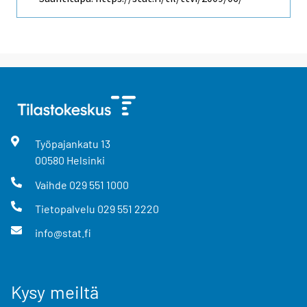
Työpajankatu
13
00580
Helsinki
Vaihde
029 551 1000
Tietopalvelu
029 551 2220
info@stat.fi
Kysy meiltä