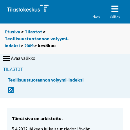
Valikko
Haku
Etusivu
>
Tilastot
>
Teollisuustuotannon volyymi-
indeksi
>
2009
>
kesäkuu
Avaa valikko
TILASTOT
Teollisuustuotannon volyymi-indeksi
Tämä sivu on arkistoitu.
5.4.2022 jälkeen julkaistut tiedot löydät