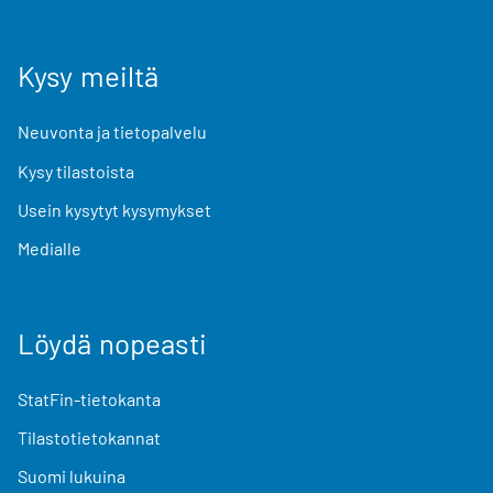
Kysy meiltä
Neuvonta ja tietopalvelu
Kysy tilastoista
Usein kysytyt kysymykset
Medialle
Löydä nopeasti
StatFin-tietokanta
Tilastotietokannat
Suomi lukuina