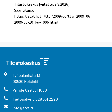
Tilastokeskus [viitattu: 7.8.2026].
Saantitapa:
https://stat.fi/til/ttvi/2009/06/ttvi_2009_06_
2009-08-10_kuv_006.html
Työpajankatu
13
00580
Helsinki
Vaihde
029 551 1000
Tietopalvelu
029 551 2220
info@stat.fi