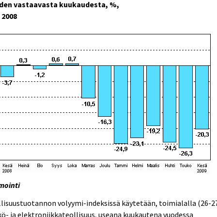
den vastaavasta kuukaudesta, %,
 2008
mointi
lisuustuotannon volyymi-indeksissä käytetään, toimialalla (26-2
ö- ja elektroniikkateollisuus, useana kuukautena vuodessa