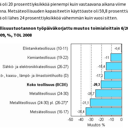
 oli 20 prosenttiyksikköä pienempi kuin vastaavana aikana viime
na. Metsäteollisuuden kapasiteetin käyttöaste oli 59,8 prosentti
 oli lähes 24 prosenttiyksikköä vähemmän kuin vuosi sitten.
llisuustuotannon työpäiväkorjattu muutos toimialoittain 6/2
009, %, TOL 2008