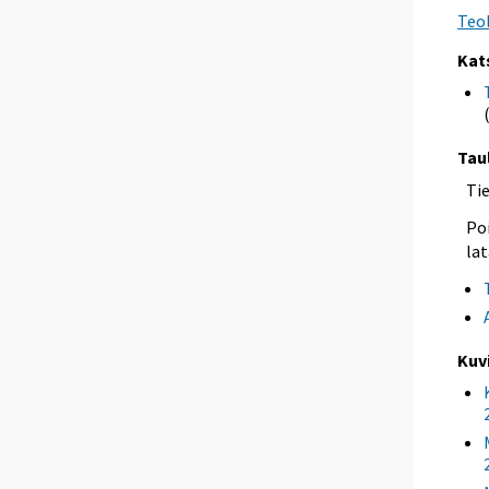
Teol
Kat
Tau
Ti
Poi
lat
Kuv