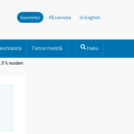
Suomeksi
På svenska
In English
nkohtaista
Tietoa meistä
Haku
0,3 % vuoden