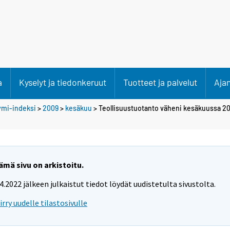
a
Kyselyt ja tiedonkeruut
Tuotteet ja palvelut
Aja
ymi-indeksi
>
2009
>
kesäkuu
> Teollisuustuotanto väheni kesäkuussa 2
ämä sivu on arkistoitu.
.4.2022 jälkeen julkaistut tiedot löydät uudistetulta sivustolta.
iirry uudelle tilastosivulle