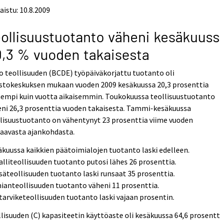
aistu: 10.8.2009
ollisuustuotanto väheni kesäkuus
,3 % vuoden takaisesta
 teollisuuden (BCDE) työpäiväkorjattu tuotanto oli
astokeskuksen mukaan vuoden 2009 kesäkuussa 20,3 prosenttia
nempi kuin vuotta aikaisemmin. Toukokuussa teollisuustuotanto
ni 26,3 prosenttia vuoden takaisesta. Tammi-kesäkuussa
lisuustuotanto on vähentynyt 23 prosenttia viime vuoden
taavasta ajankohdasta.
kuussa kaikkien päätoimialojen tuotanto laski edelleen.
lliteollisuuden tuotanto putosi lähes 26 prosenttia.
äteollisuuden tuotanto laski runsaat 35 prosenttia.
anteollisuuden tuotanto väheni 11 prosenttia.
tarviketeollisuuden tuotanto laski vajaan prosentin.
lisuuden (C) kapasiteetin käyttöaste oli kesäkuussa 64,6 prosentt