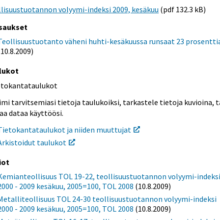
lisuustuotannon volyymi-indeksi 2009, kesäkuu
(pdf 132.3 kB)
saukset
Teollisuustuotanto väheni huhti-kesäkuussa runsaat 23 prosentti
(10.8.2009)
lukot
etokantataulukot
mi tarvitsemiasi tietoja taulukoiksi, tarkastele tietoja kuvioina, t
aa dataa käyttöösi.
Tietokantataulukot ja niiden muuttujat
Arkistoidut taulukot
iot
Kemianteollisuus TOL 19-22, teollisuustuotannon volyymi-indeks
2000 - 2009 kesäkuu, 2005=100, TOL 2008
(10.8.2009)
Metalliteollisuus TOL 24-30 teollisuustuotannon volyymi-indeksi
2000 - 2009 kesäkuu, 2005=100, TOL 2008
(10.8.2009)