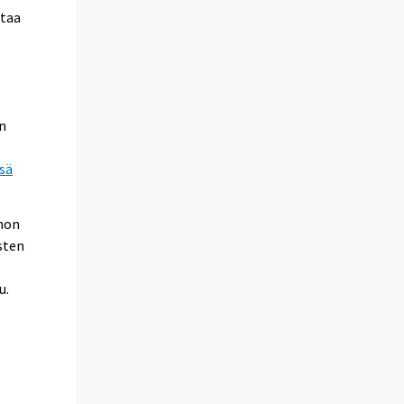
rtaa
ä
n
sä
nnon
sten
u.