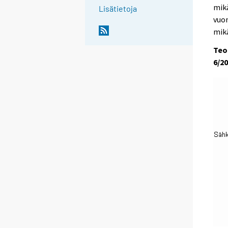
mikä
Lisätietoja
vuon
mikä
Teo
6/2