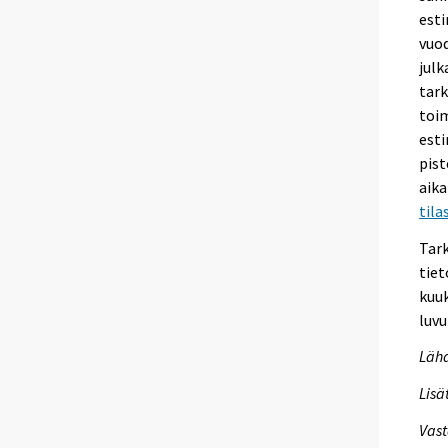
esti
vuod
julk
tark
toim
esti
pist
aika
tila
Tar
tiet
kuuk
luvu
Lähd
Lisä
Vast