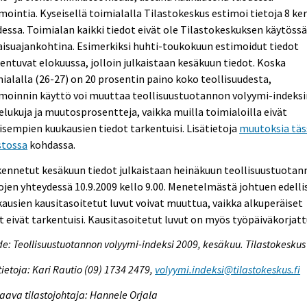
mointia. Kyseisellä toimialalla Tilastokeskus estimoi tietoja 8 ke
essa. Toimialan kaikki tiedot eivät ole Tilastokeskuksen käytöss
aisuajankohtina. Esimerkiksi huhti-toukokuun estimoidut tiedot
entuvat elokuussa, jolloin julkaistaan kesäkuun tiedot. Koska
ialalla (26-27) on 20 prosentin paino koko teollisuudesta,
moinnin käyttö voi muuttaa teollisuustuotannon volyymi-indeksi
elukuja ja muutosprosentteja, vaikka muilla toimialoilla eivät
isempien kuukausien tiedot tarkentuisi. Lisätietoja
muutoksia täs
stossa
kohdassa.
kennetut kesäkuun tiedot julkaistaan heinäkuun teollisuustuota
ojen yhteydessä 10.9.2009 kello 9.00. Menetelmästä johtuen edelli
ausien kausitasoitetut luvut voivat muuttua, vaikka alkuperäiset
t eivät tarkentuisi. Kausitasoitetut luvut on myös työpäiväkorjatt
e: Teollisuustuotannon volyymi-indeksi 2009, kesäkuu. Tilastokeskus
tietoja: Kari Rautio (09) 1734 2479,
volyymi.indeksi@tilastokeskus.fi
aava tilastojohtaja: Hannele Orjala