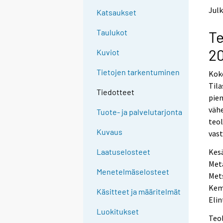
e
e
Julk
Katsaukset
n
n
p
p
Taulukot
Te
a
a
l
l
20
Kuviot
v
v
e
e
Tietojen tarkentuminen
Koko
l
l
Til
u
u
Tiedotteet
u
u
pie
n
n
vähe
Tuote- ja palvelutarjonta
.
.
teol
Kuvaus
vas
Kesä
Laatuselosteet
Meta
Menetelmäselosteet
Mets
Kemi
Käsitteet ja määritelmät
Elin
Luokitukset
Teol