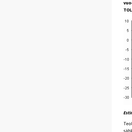
vuo
TOL
Esti
Teol
sähk