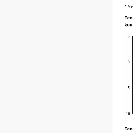
* Me
Teo
kuu
Teo