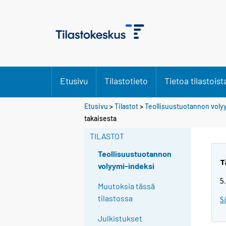
Etusivu
Tilastotieto
Tietoa tilastoist
Etusivu
>
Tilastot
>
Teollisuustuotannon voly
S
S
takaisesta
i
i
i
i
TILASTOT
r
r
r
r
Teollisuustuotannon
y
y
T
volyymi-indeksi
t
t
5
t
t
Muutoksia tässä
o
o
tilastossa
S
i
i
s
s
Julkistukset
e
e