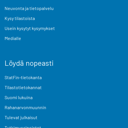
Neuvonta ja tietopalvelu
Kysy tilastoista
Usein kysytyt kysymykset
Medialle
Löydä nopeasti
StatFin-tietokanta
Tilastotietokannat
Suomi lukuina
Rahanarvonmuunnin
Tulevat julkaisut
Tutkimusaineistot