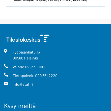
Työpajankatu
13
00580
Helsinki
Vaihde
029 551 1000
Tietopalvelu
029 551 2220
info@stat.fi
Kysy meiltä