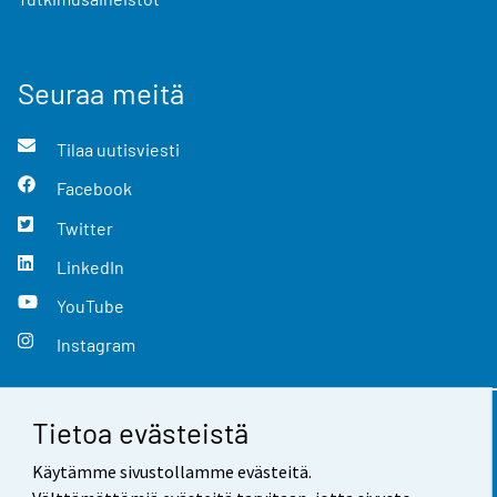
Seuraa meitä
Tilaa uutisviesti
Facebook
Twitter
LinkedIn
YouTube
Instagram
Tietoa evästeistä
Yhteystiedot
Käytämme sivustollamme evästeitä.
Palaute