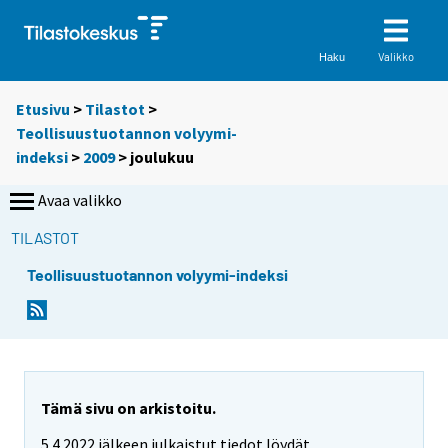
Valikko
Haku
Etusivu
>
Tilastot
>
Teollisuustuotannon volyymi-
indeksi
>
2009
>
joulukuu
Avaa valikko
TILASTOT
Teollisuustuotannon volyymi-indeksi
Tämä sivu on arkistoitu.
5.4.2022 jälkeen julkaistut tiedot löydät