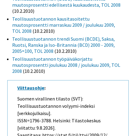
muutosprosentti edellisestä kuukaudesta, TOL 2008
(10.2.2010)
Teollisuustuotannon kausitasoitettu
muutosprosentti marraskuu 2009 / joulukuu 2009,
TOL 2008
(10.2.2010)
Teollisuustuotannon trendi Suomi (BCDE), Saksa,
Ruotsi, Ranska ja Iso-Britannia (BCD) 2000 - 2009,
2005=100, TOL 2008
(10.2.2010)
Teollisuustuotannon työpäiväkorjattu
muutosprosentti joulukuu 2008 / joulukuu 2009, TOL
2008
(10.2.2010)
Viittausohje
:
Suomen virallinen tilasto (SVT):
Teollisuustuotannon volyymi-indeksi
[verkkojulkaisu].
ISSN=1796-3788. Helsinki: Tilastokeskus
[viitattu: 9.8.2026].
Saantitapa: https://stat.fi/til/ttvi/2009/12/