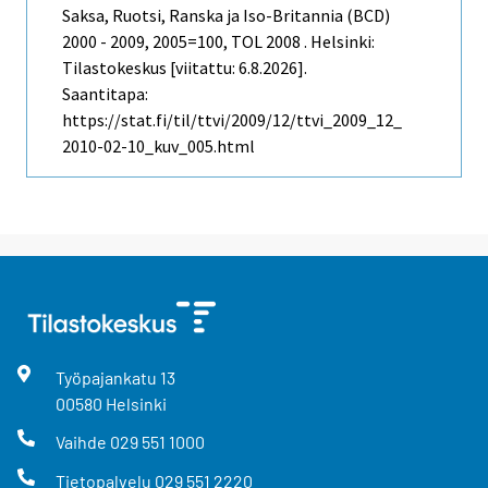
Saksa, Ruotsi, Ranska ja Iso-Britannia (BCD)
2000 - 2009, 2005=100, TOL 2008 . Helsinki:
Tilastokeskus [viitattu: 6.8.2026].
Saantitapa:
https://stat.fi/til/ttvi/2009/12/ttvi_2009_12_
2010-02-10_kuv_005.html
Työpajankatu
13
00580
Helsinki
Vaihde
029 551 1000
Tietopalvelu
029 551 2220