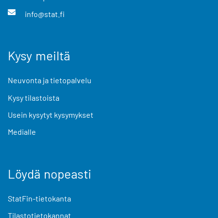
info@stat.fi
Kysy meiltä
Neuvonta ja tietopalvelu
Kysy tilastoista
Usein kysytyt kysymykset
Medialle
Löydä nopeasti
StatFin-tietokanta
Tilastotietokannat