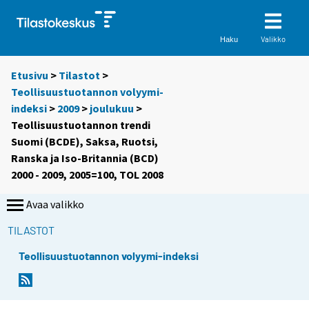
Valikko
Haku
Etusivu
>
Tilastot
>
Teollisuustuotannon volyymi-
indeksi
>
2009
>
joulukuu
>
Teollisuustuotannon trendi
Suomi (BCDE), Saksa, Ruotsi,
Ranska ja Iso-Britannia (BCD)
2000 - 2009, 2005=100, TOL 2008
Avaa valikko
TILASTOT
Teollisuustuotannon volyymi-indeksi