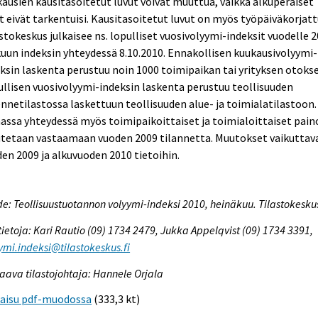
ausien kausitasoitetut luvut voivat muuttua, vaikka alkuperäiset
t eivät tarkentuisi. Kausitasoitetut luvut on myös työpäiväkorjatt
stokeskus julkaisee ns. lopulliset vuosivolyymi-indeksit vuodelle 
uun indeksin yhteydessä 8.10.2010. Ennakollisen kuukausivolyymi-
ksin laskenta perustuu noin 1000 toimipaikan tai yrityksen otoks
llisen vuosivolyymi-indeksin laskenta perustuu teollisuuden
nnetilastossa laskettuun teollisuuden alue- ja toimialatilastoon.
ssa yhteydessä myös toimipaikoittaiset ja toimialoittaiset pain
tetaan vastaamaan vuoden 2009 tilannetta. Muutokset vaikuttav
en 2009 ja alkuvuoden 2010 tietoihin.
e: Teollisuustuotannon volyymi-indeksi 2010, heinäkuu. Tilastokesku
tietoja: Kari Rautio (09) 1734 2479, Jukka Appelqvist (09) 1734 3391,
ymi.indeksi@tilastokeskus.fi
aava tilastojohtaja: Hannele Orjala
kaisu pdf-muodossa
(333,3 kt)