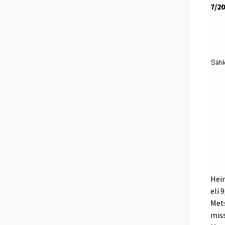
7/2
Hein
eli 
Mets
miss