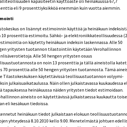
lliteollisuuden kapasiteetin käyttöaste oli heinäkuussa 67,7
enttia eli 9 prosenttiyksikköä enemmän kuin vuotta aiemmin.
imointi
stokeskus on lisännyt estimoinnin käyttöä ja heinäkuun indeksist
 10 prosenttia estimoitu. Sähkö- ja elektroniikkateollisuudessa (
estimointia on käytetty heinäkuun indeksin laskennassa. Alle 50
en yritysten tuotannon tilastointiin käytetään Verohallinnon
nlisäverotietoja. Alle 50 hengen yritysten osuus
lisuustuotannosta on noin 13 prosenttia ja tällä aineistolla kate
s 70 prosenttia alle 50 hengen yritysten tuotannosta. Tämä ainei
le Tilastokeskuksen käytettävissä teollisuustuotannon volyymi-
ksin julkaisuaikataulussa. Näin ollen julkaistavassa kuukaudessa el
ä tapauksessa heinäkuussa näiden yritysten tiedot estimoidaan.
hallinnon aineisto on käytettävissä julkaistaessa kuukautta tois
an eli kesäkuun tiedoissa.
ennetut heinäkuun tiedot julkaistaan elokuun teollisuustuotann
ojen yhteydessä 8.10.2010 kello 9.00. Menetelmästä johtuen edelli