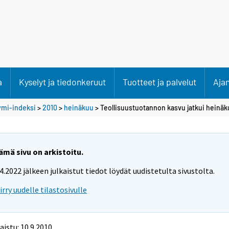
a
Kyselyt ja tiedonkeruut
Tuotteet ja palvelut
Aja
ymi-indeksi
>
2010
>
heinäkuu
> Teollisuustuotannon kasvu jatkui heinä
ämä sivu on arkistoitu.
.4.2022 jälkeen julkaistut tiedot löydät uudistetulta sivustolta.
iirry uudelle tilastosivulle
aistu: 10.9.2010