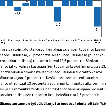
i osa päätoimialoista kasvoi heinäkuussa. Eniten tuotanto kasvoi
äteollisuudessa, 20 prosenttia. Metalliteollisuudessa (pl. sähkö- 
troniikkateollisuus) tuotanto kasvoi 13,6 prosenttia. Sähkön
anto jatkoi vahvaa kasvuaan. Sen tuotanto kasvoi heinäkuussa 13
enttia vuoden takaisesta. Kemianteollisuuden tuotanto kasvoi
äkuussa vajaat 2 prosenttia. Kesäkuussa kemianteollisuuden
anto oli runsaat 13 prosenttia suurempi kuin vuotta aikaisemmin
ö- ja elektroniikka teollisuuden tuotanto väheni vajaan prosentin
tarviketeollisuuden tuotanto laski heinäkuussa 1,6 prosenttia.
llisuustuotannon työpäiväkorjattu muutos toimialoittain 7/2