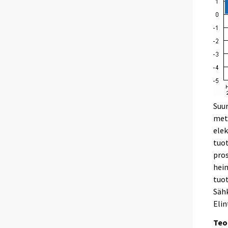
Suur
mets
elek
tuot
pros
hein
tuot
Sähk
Elin
Teo