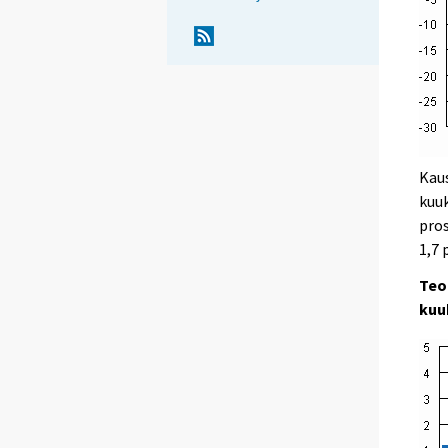
Kaus
kuuk
pros
1,7 
Teo
kuu