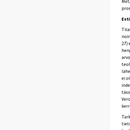
Meta
pros
Est
Tila
noin
27) 
heng
arvo
teol
lähe
ei o
inde
täss
Vero
kerr
Tark
tiet