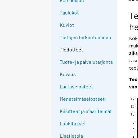
Katsaukset
o
o
a
a
Taulukot
Te
n
n
o
o
h
Kuviot
t
t
h
h
Tietojen tarkentuminen
Koko
e
e
muk
r
r
Tiedotteet
s
s
aik
e
e
tas
Tuote- ja palvelutarjonta
r
r
teol
v
v
Kuvaus
i
i
Teo
c
c
vuo
Laatuselosteet
e
e
.
.
Menetelmäselosteet
Käsitteet ja määritelmät
Luokitukset
Lisätietoja