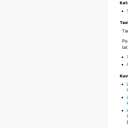
Kat
Tau
Ti
Poi
lat
Kuv