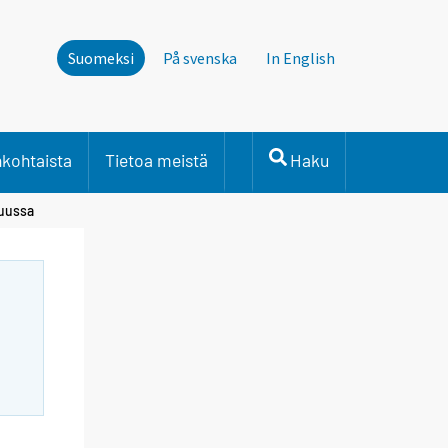
Suomeksi
På svenska
In English
nkohtaista
Tietoa meistä
Haku
kuussa