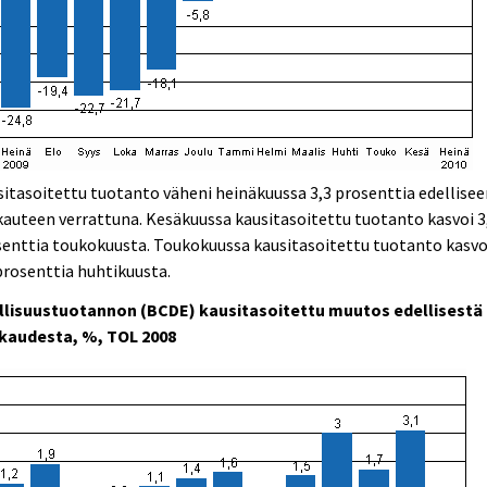
itasoitettu tuotanto väheni heinäkuussa 3,3 prosenttia edellise
auteen verrattuna. Kesäkuussa kausitasoitettu tuotanto kasvoi 3
enttia toukokuusta. Toukokuussa kausitasoitettu tuotanto kasvo
prosenttia huhtikuusta.
llisuustuotannon (BCDE) kausitasoitettu muutos edellisestä
kaudesta, %, TOL 2008