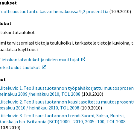
saukset
Teollisuustuotanto kasvoi heinäkuussa 9,2 prosenttia
(10.9.2010)
lukot
etokantataulukot
mi tarvitsemiasi tietoja taulukoiksi, tarkastele tietoja kuvioina, t
aa dataa käyttöösi.
Tietokantataulukot ja niiden muuttujat
Arkistoidut taulukot
iot
Liitekuvio 1. Teollisuustuotannon työpäiväkorjattu muutosprosen
heinäkuu 2009 /heinäkuu 2010, TOL 2008
(10.9.2010)
Liitekuvio 2. Teollisuustuotannon kausitasoitettu muutosprosent
kesäkuu 2010 / heinäkuu 2010, TOL 2008
(10.9.2010)
Liitekuvio 3. Teollisuustuotannon trendi Suomi, Saksa, Ruotsi,
Ranska ja Iso-Britannia (BCD) 2000 - 2010, 2005=100, TOL 2008
(10.9.2010)