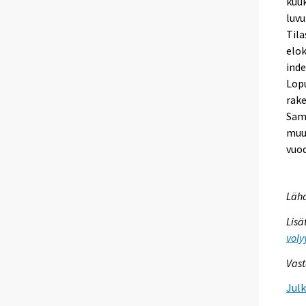
kuuk
luvu
Tila
elok
inde
Lopu
rake
Sama
muu
vuod
Lähd
Lisä
voly
Vast
Jul