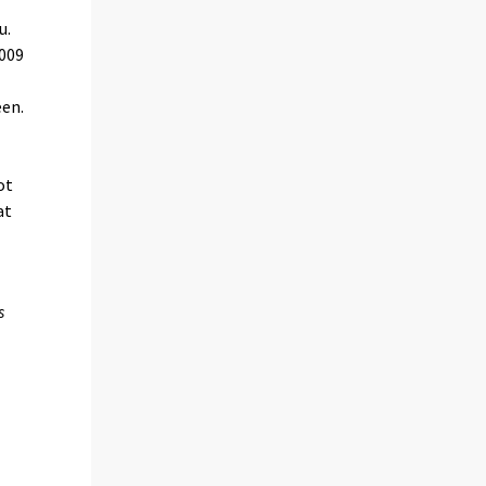
u.
2009
een.
ot
at
s