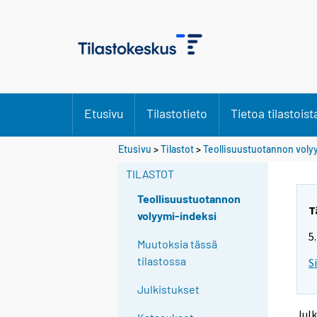
Etusivu
Tilastotieto
Tietoa tilastoist
Y
Y
Etusivu
>
Tilastot
>
Teollisuustuotannon voly
o
o
u
u
TILASTOT
a
a
r
r
Teollisuustuotannon
e
e
T
volyymi-indeksi
m
m
5
o
o
Muutoksia tässä
v
v
tilastossa
S
i
i
n
n
Julkistukset
g
g
t
t
Julk