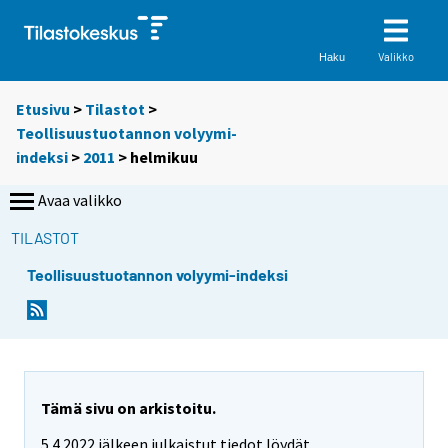
Valikko
Haku
Etusivu
>
Tilastot
>
Teollisuustuotannon volyymi-
indeksi
>
2011
>
helmikuu
Avaa valikko
TILASTOT
Teollisuustuotannon volyymi-indeksi
Tämä sivu on arkistoitu.
5.4.2022 jälkeen julkaistut tiedot löydät