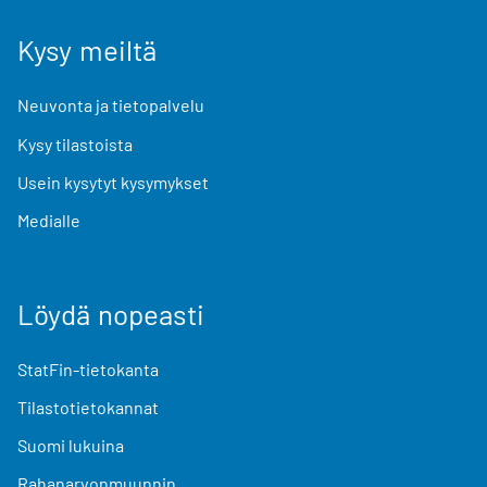
Kysy meiltä
Neuvonta ja tietopalvelu
Kysy tilastoista
Usein kysytyt kysymykset
Medialle
Löydä nopeasti
StatFin-tietokanta
Tilastotietokannat
Suomi lukuina
Rahanarvonmuunnin