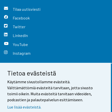
Tilaa uutisviesti
Facebook
Twitter
LinkedIn
YouTube
Instagram
Tietoa evästeistä
Yhteystiedot
Käytämme sivustollamme evästeitä.
Palaute
Välttämättömiä evästeitä tarvitaan, jotta sivusto
toimii oikein. Muita evästeitä tarvitaan videoiden,
Käyttöehdot
podcastien ja palautepalvelun esittämiseen.
Tietosuoja
Lue lisää evästeistä.