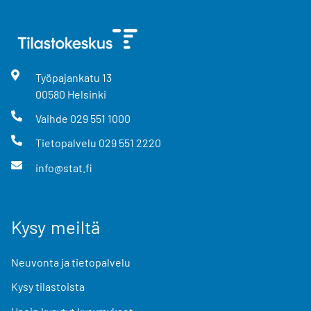
Työpajankatu
13
00580
Helsinki
Vaihde
029 551 1000
Tietopalvelu
029 551 2220
info@stat.fi
Kysy meiltä
Neuvonta ja tietopalvelu
Kysy tilastoista