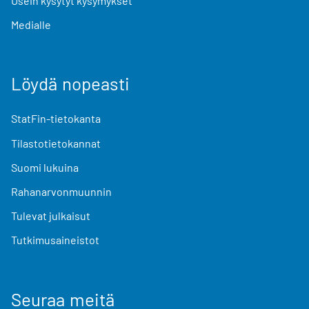
Usein kysytyt kysymykset
Medialle
Löydä nopeasti
StatFin-tietokanta
Tilastotietokannat
Suomi lukuina
Rahanarvonmuunnin
Tulevat julkaisut
Tutkimusaineistot
Seuraa meitä