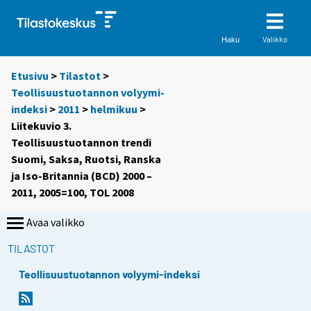
Valikko
Haku
Etusivu
>
Tilastot
>
Teollisuustuotannon volyymi-
indeksi
>
2011
>
helmikuu
>
Liitekuvio 3.
Teollisuustuotannon trendi
Suomi, Saksa, Ruotsi, Ranska
ja Iso-Britannia (BCD) 2000 –
2011, 2005=100, TOL 2008
Avaa valikko
TILASTOT
Teollisuustuotannon volyymi-indeksi