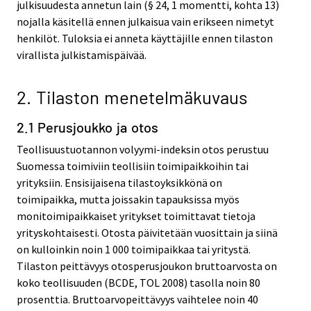
julkisuudesta annetun lain (§ 24, 1 momentti, kohta 13)
nojalla käsitellä ennen julkaisua vain erikseen nimetyt
henkilöt. Tuloksia ei anneta käyttäjille ennen tilaston
virallista julkistamispäivää.
2. Tilaston menetelmäkuvaus
2.1 Perusjoukko ja otos
Teollisuustuotannon volyymi-indeksin otos perustuu
Suomessa toimiviin teollisiin toimipaikkoihin tai
yrityksiin. Ensisijaisena tilastoyksikkönä on
toimipaikka, mutta joissakin tapauksissa myös
monitoimipaikkaiset yritykset toimittavat tietoja
yrityskohtaisesti. Otosta päivitetään vuosittain ja siinä
on kulloinkin noin 1 000 toimipaikkaa tai yritystä.
Tilaston peittävyys otosperusjoukon bruttoarvosta on
koko teollisuuden (BCDE, TOL 2008) tasolla noin 80
prosenttia. Bruttoarvopeittävyys vaihtelee noin 40