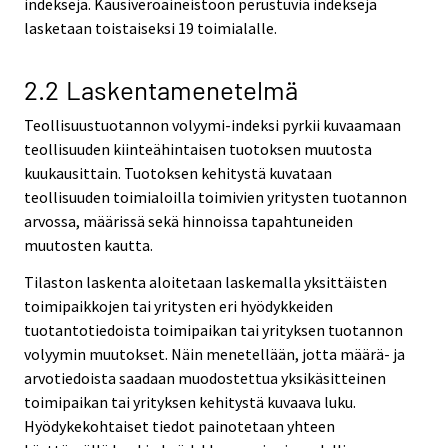
indeksejä. Kausiveroaineistoon perustuvia indeksejä
lasketaan toistaiseksi 19 toimialalle.
2.2 Laskentamenetelmä
Teollisuustuotannon volyymi-indeksi pyrkii kuvaamaan
teollisuuden kiinteähintaisen tuotoksen muutosta
kuukausittain. Tuotoksen kehitystä kuvataan
teollisuuden toimialoilla toimivien yritysten tuotannon
arvossa, määrissä sekä hinnoissa tapahtuneiden
muutosten kautta.
Tilaston laskenta aloitetaan laskemalla yksittäisten
toimipaikkojen tai yritysten eri hyödykkeiden
tuotantotiedoista toimipaikan tai yrityksen tuotannon
volyymin muutokset. Näin menetellään, jotta määrä- ja
arvotiedoista saadaan muodostettua yksikäsitteinen
toimipaikan tai yrityksen kehitystä kuvaava luku.
Hyödykekohtaiset tiedot painotetaan yhteen