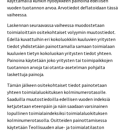
käyttämällä kunkin hyödykkeen painoina edellisen
vuoden tuotannon arvoa. Arvotiedot deflatoidaan tässä
vaiheessa.
Laskennan seuraavassa vaiheessa muodostetaan
toimialoittain ositekohtaiset volyymin muutostiedot.
Edellä kuvattuihin eri kokoluokkiin kuuluvien yritysten
tiedot yhdistetään painottamalla samaan toimialaan
kuuluvien tietyn kokoluokan yritysten tiedot yhteen.
Painoina käytetään joko yritysten tai toimipaikkojen
tuotannon arvoja tai otanta-asetelman pohjalta
laskettuja painoja.
Tämän jälkeen ositekohtaiset tiedot painotetaan
yhteen toimialaluokituksen kolminumerotasolle.
Saaduilla muutostiedoilla edellisen vuoden indeksiä
ketjutetaan eteenpäin ja näin saadaan varsinainen
lopullinen toimialaindeksiksi toimialaluokituksen
kolminumerotasolla. Ositteiden painottamisessa
käytetään Teollisuuden alue- ja toimialatilaston