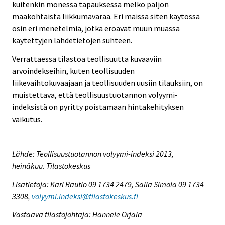
kuitenkin monessa tapauksessa melko paljon
maakohtaista liikkumavaraa. Eri maissa siten käytössä
osin eri menetelmiä, jotka eroavat muun muassa
käytettyjen lähdetietojen suhteen.
Verrattaessa tilastoa teollisuutta kuvaaviin
arvoindekseihin, kuten teollisuuden
liikevaihtokuvaajaan ja teollisuuden uusiin tilauksiin, on
muistettava, että teollisuustuotannon volyymi-
indeksistä on pyritty poistamaan hintakehityksen
vaikutus.
Lähde: Teollisuustuotannon volyymi-indeksi 2013,
heinäkuu. Tilastokeskus
Lisätietoja: Kari Rautio 09 1734 2479, Salla Simola 09 1734
3308,
volyymi.indeksi@tilastokeskus.fi
Vastaava tilastojohtaja: Hannele Orjala