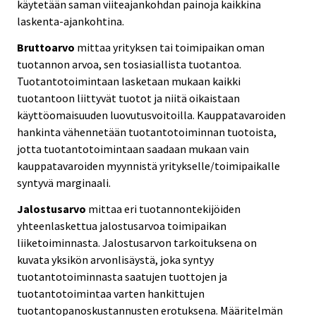
käytetään saman viiteajankohdan painoja kaikkina
laskenta-ajankohtina.
Bruttoarvo
mittaa yrityksen tai toimipaikan oman
tuotannon arvoa, sen tosiasiallista tuotantoa.
Tuotantotoimintaan lasketaan mukaan kaikki
tuotantoon liittyvät tuotot ja niitä oikaistaan
käyttöomaisuuden luovutusvoitoilla. Kauppatavaroiden
hankinta vähennetään tuotantotoiminnan tuotoista,
jotta tuotantotoimintaan saadaan mukaan vain
kauppatavaroiden myynnistä yritykselle/toimipaikalle
syntyvä marginaali.
Jalostusarvo
mittaa eri tuotannontekijöiden
yhteenlaskettua jalostusarvoa toimipaikan
liiketoiminnasta. Jalostusarvon tarkoituksena on
kuvata yksikön arvonlisäystä, joka syntyy
tuotantotoiminnasta saatujen tuottojen ja
tuotantotoimintaa varten hankittujen
tuotantopanoskustannusten erotuksena. Määritelmän