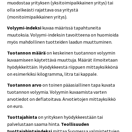
muodostaa yrityksen (yksitoimipaikkainen yritys) tai
olla selkeästi rajattava osa yritystä
(monitoimipaikkainen yritys).
Volyymi-indeksi
kuvaa määrissä tapahtuneita
muutoksia. Volyymi-indeksin tavoitteena on huomioida
myös mahdollinen tuotteiden laadun muuttuminen.
Tuotannon määrä
on keskeinen tuotannon volyymin
kuvaamiseen käytettävä muuttuja. Määrät ilmoitetaan
hyödykkeittäin. Hyödykkeestä riippuen mittayksikkönä
on esimerkiksi kilogramma, litra tai kappale.
Tuotannon arvo
on toinen pääasiallinen tapa kuvata
tuotannon volyymia. Volyymin kuvaamista varten
arvotiedot on deflatoitava. Arvotietojen mittayksikkö
on euro.
Tuottajahinta
on yrityksen hyödykkeestään tai
palvelustaan saama hinta.
Teollisuuden
tuottajahintaindeksi
mittaa Suomessa valmistettujen