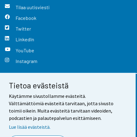
Tilaa uutisviesti
Facebook
Twitter
LinkedIn
YouTube
Instagram
Tietoa evästeistä
Yhteystiedot
Käytämme sivustollamme evästeitä.
Palaute
Välttämättömiä evästeitä tarvitaan, jotta sivusto
toimii oikein. Muita evästeitä tarvitaan videoiden,
Käyttöehdot
podcastien ja palautepalvelun esittämiseen.
Tietosuoja
Lue lisää evästeistä.
Saavutettavuus