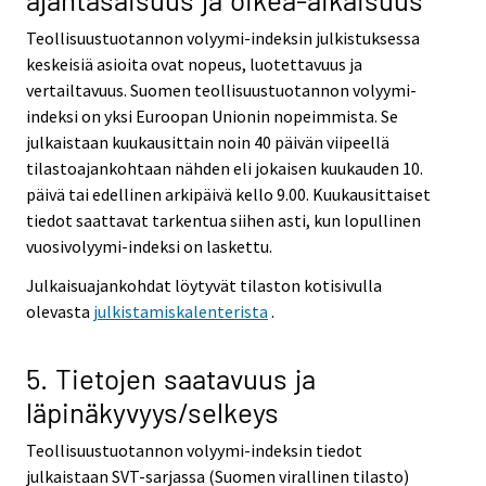
Teollisuustuotannon volyymi-indeksin julkistuksessa
keskeisiä asioita ovat nopeus, luotettavuus ja
vertailtavuus. Suomen teollisuustuotannon volyymi-
indeksi on yksi Euroopan Unionin nopeimmista. Se
julkaistaan kuukausittain noin 40 päivän viipeellä
tilastoajankohtaan nähden eli jokaisen kuukauden 10.
päivä tai edellinen arkipäivä kello 9.00. Kuukausittaiset
tiedot saattavat tarkentua siihen asti, kun lopullinen
vuosivolyymi-indeksi on laskettu.
Julkaisuajankohdat löytyvät tilaston kotisivulla
olevasta
julkistamiskalenterista
.
5. Tietojen saatavuus ja
läpinäkyvyys/selkeys
Teollisuustuotannon volyymi-indeksin tiedot
julkaistaan SVT-sarjassa (Suomen virallinen tilasto)