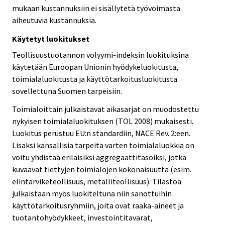
mukaan kustannuksiin ei sisällytetä työvoimasta
aiheutuvia kustannuksia.
Käytetyt luokitukset
Teollisuustuotannon volyymi-indeksin luokituksina
käytetään Euroopan Unionin hyödykeluokitusta,
toimialaluokitusta ja käyttötarkoitusluokitusta
sovellettuna Suomen tarpeisiin.
Toimialoittain julkaistavat aikasarjat on muodostettu
nykyisen toimialaluokituksen (TOL 2008) mukaisesti.
Luokitus perustuu EU:n standardiin, NACE Rev. 2:een.
Lisäksi kansallisia tarpeita varten toimialaluokkia on
voitu yhdistää erilaisiksi aggregaattitasoiksi, jotka
kuvaavat tiettyjen toimialojen kokonaisuutta (esim.
elintarviketeollisuus, metalliteollisuus). Tilastoa
julkaistaan myös luokiteltuna niin sanottuihin
käyttötarkoitusryhmiin, joita ovat raaka-aineet ja
tuotantohyödykkeet, investointitavarat,