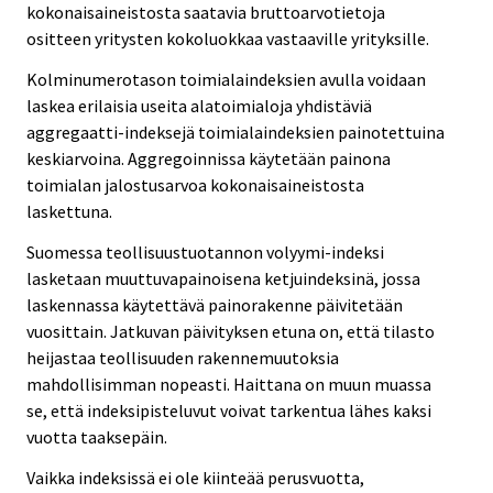
kokonaisaineistosta saatavia bruttoarvotietoja
ositteen yritysten kokoluokkaa vastaaville yrityksille.
Kolminumerotason toimialaindeksien avulla voidaan
laskea erilaisia useita alatoimialoja yhdistäviä
aggregaatti-indeksejä toimialaindeksien painotettuina
keskiarvoina. Aggregoinnissa käytetään painona
toimialan jalostusarvoa kokonaisaineistosta
laskettuna.
Suomessa teollisuustuotannon volyymi-indeksi
lasketaan muuttuvapainoisena ketjuindeksinä, jossa
laskennassa käytettävä painorakenne päivitetään
vuosittain. Jatkuvan päivityksen etuna on, että tilasto
heijastaa teollisuuden rakennemuutoksia
mahdollisimman nopeasti. Haittana on muun muassa
se, että indeksipisteluvut voivat tarkentua lähes kaksi
vuotta taaksepäin.
Vaikka indeksissä ei ole kiinteää perusvuotta,