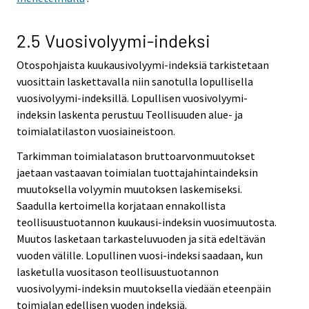
2.5 Vuosivolyymi-indeksi
Otospohjaista kuukausivolyymi-indeksiä tarkistetaan
vuosittain laskettavalla niin sanotulla lopullisella
vuosivolyymi-indeksillä. Lopullisen vuosivolyymi-
indeksin laskenta perustuu Teollisuuden alue- ja
toimialatilaston vuosiaineistoon.
Tarkimman toimialatason bruttoarvonmuutokset
jaetaan vastaavan toimialan tuottajahintaindeksin
muutoksella volyymin muutoksen laskemiseksi.
Saadulla kertoimella korjataan ennakollista
teollisuustuotannon kuukausi-indeksin vuosimuutosta.
Muutos lasketaan tarkasteluvuoden ja sitä edeltävän
vuoden välille. Lopullinen vuosi-indeksi saadaan, kun
lasketulla vuositason teollisuustuotannon
vuosivolyymi-indeksin muutoksella viedään eteenpäin
toimialan edellisen vuoden indeksiä.