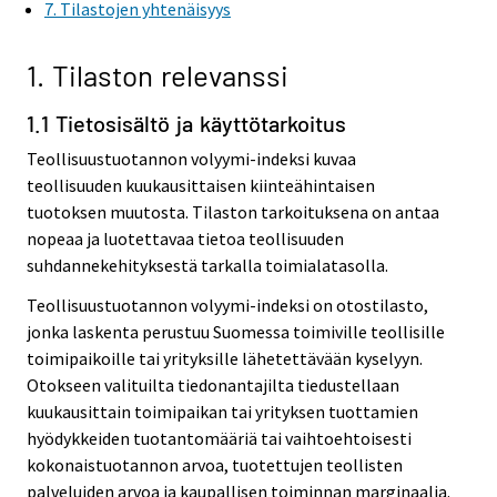
7. Tilastojen yhtenäisyys
1. Tilaston relevanssi
1.1 Tietosisältö ja käyttötarkoitus
Teollisuustuotannon volyymi-indeksi kuvaa
teollisuuden kuukausittaisen kiinteähintaisen
tuotoksen muutosta. Tilaston tarkoituksena on antaa
nopeaa ja luotettavaa tietoa teollisuuden
suhdannekehityksestä tarkalla toimialatasolla.
Teollisuustuotannon volyymi-indeksi on otostilasto,
jonka laskenta perustuu Suomessa toimiville teollisille
toimipaikoille tai yrityksille lähetettävään kyselyyn.
Otokseen valituilta tiedonantajilta tiedustellaan
kuukausittain toimipaikan tai yrityksen tuottamien
hyödykkeiden tuotantomääriä tai vaihtoehtoisesti
kokonaistuotannon arvoa, tuotettujen teollisten
palveluiden arvoa ja kaupallisen toiminnan marginaalia.