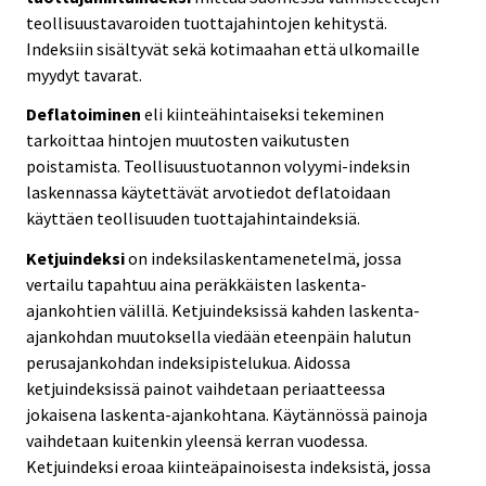
teollisuustavaroiden tuottajahintojen kehitystä.
Indeksiin sisältyvät sekä kotimaahan että ulkomaille
myydyt tavarat.
Deflatoiminen
eli kiinteähintaiseksi tekeminen
tarkoittaa hintojen muutosten vaikutusten
poistamista. Teollisuustuotannon volyymi-indeksin
laskennassa käytettävät arvotiedot deflatoidaan
käyttäen teollisuuden tuottajahintaindeksiä.
Ketjuindeksi
on indeksilaskentamenetelmä, jossa
vertailu tapahtuu aina peräkkäisten laskenta-
ajankohtien välillä. Ketjuindeksissä kahden laskenta-
ajankohdan muutoksella viedään eteenpäin halutun
perusajankohdan indeksipistelukua. Aidossa
ketjuindeksissä painot vaihdetaan periaatteessa
jokaisena laskenta-ajankohtana. Käytännössä painoja
vaihdetaan kuitenkin yleensä kerran vuodessa.
Ketjuindeksi eroaa kiinteäpainoisesta indeksistä, jossa