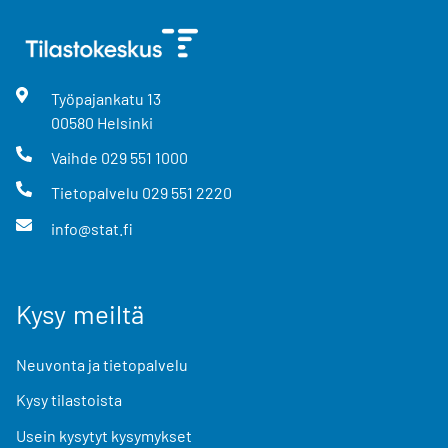
Työpajankatu
13
00580
Helsinki
Vaihde
029 551 1000
Tietopalvelu
029 551 2220
info@stat.fi
Kysy meiltä
Neuvonta ja tietopalvelu
Kysy tilastoista
Usein kysytyt kysymykset