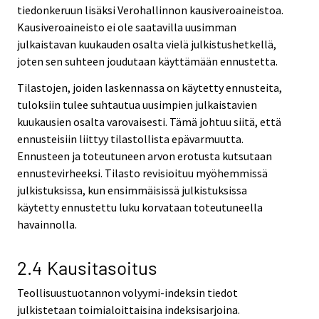
tiedonkeruun lisäksi Verohallinnon kausiveroaineistoa.
Kausiveroaineisto ei ole saatavilla uusimman
julkaistavan kuukauden osalta vielä julkistushetkellä,
joten sen suhteen joudutaan käyttämään ennustetta.
Tilastojen, joiden laskennassa on käytetty ennusteita,
tuloksiin tulee suhtautua uusimpien julkaistavien
kuukausien osalta varovaisesti. Tämä johtuu siitä, että
ennusteisiin liittyy tilastollista epävarmuutta.
Ennusteen ja toteutuneen arvon erotusta kutsutaan
ennustevirheeksi. Tilasto revisioituu myöhemmissä
julkistuksissa, kun ensimmäisissä julkistuksissa
käytetty ennustettu luku korvataan toteutuneella
havainnolla.
2.4 Kausitasoitus
Teollisuustuotannon volyymi-indeksin tiedot
julkistetaan toimialoittaisina indeksisarjoina.