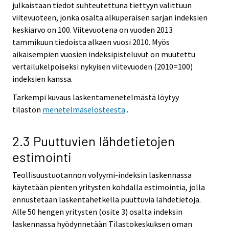
julkaistaan tiedot suhteutettuna tiettyyn valittuun
viitevuoteen, jonka osalta alkuperäisen sarjan indeksien
keskiarvo on 100. Viitevuotena on vuoden 2013
tammikuun tiedoista alkaen vuosi 2010. Myös
aikaisempien vuosien indeksipisteluvut on muutettu
vertailukelpoiseksi nykyisen viitevuoden (2010=100)
indeksien kanssa.
Tarkempi kuvaus laskentamenetelmästä löytyy
tilaston
menetelmäselosteesta
.
2.3 Puuttuvien lähdetietojen
estimointi
Teollisuustuotannon volyymi-indeksin laskennassa
käytetään pienten yritysten kohdalla estimointia, jolla
ennustetaan laskentahetkellä puuttuvia lähdetietoja.
Alle 50 hengen yritysten (osite 3) osalta indeksin
laskennassa hyödynnetään Tilastokeskuksen oman