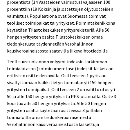
prosentista (14 Vaatteiden valmistus) vajaaseen 100
prosenttiin (19 Koksin ja jalostettujen öljytuotteiden
valmistus). Populaationa ovat Suomessa toimivat
teolliset toimipaikat tai yritykset. Poimintakehikkona
käytetään Tilastokeskuksen yritysrekisteriä. Alle 50
hengen yritysten osalta Tilastokeskuksen omaa
tiedonkeruuta täydennetään Verohallinnon
kausiveroaineistosta saatavilla liikevaihtotiedoilla.
Teollisuustuotannon volyymi-indeksin tarkimman
toimialatason (kolminumerotaso) indeksit lasketaan
erillisten ositteiden avulla. Ositteeseen 1 pyritään
sisällyttämään kaikki tietyn toimialan yli 150 hengen
yritysten toimipaikat. Ositteeseen 2 on valittu otos yli
50 ja alle 150 hengen yrityksistä PPS-otannalla. Osite 3
koostuu alle 50 hengen yrityksistä. Alle 50 hengen
yritysten osalta käytetään ositteessa 3 joillakin
toimialoilla oman tiedonkeruun asemesta
Verohallinnon kausiveroaineistosta laskettuja