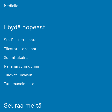
Medialle
Löydä nopeasti
StatFin-tietokanta
Tilastotietokannat
Suomi lukuina
Rahanarvonmuunnin
Tulevat julkaisut
Tutkimusaineistot
Seuraa meitä