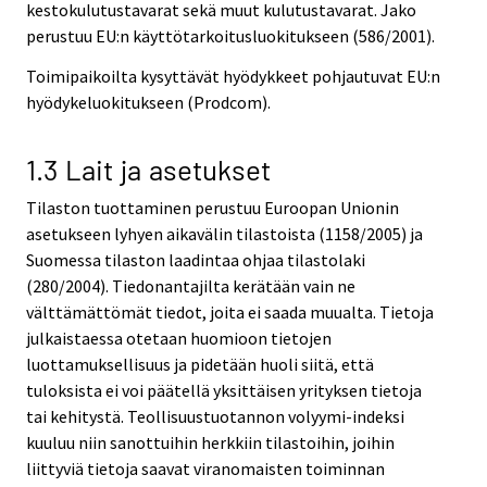
kestokulutustavarat sekä muut kulutustavarat. Jako
perustuu EU:n käyttötarkoitusluokitukseen (586/2001).
Toimipaikoilta kysyttävät hyödykkeet pohjautuvat EU:n
hyödykeluokitukseen (Prodcom).
1.3 Lait ja asetukset
Tilaston tuottaminen perustuu Euroopan Unionin
asetukseen lyhyen aikavälin tilastoista (1158/2005) ja
Suomessa tilaston laadintaa ohjaa tilastolaki
(280/2004). Tiedonantajilta kerätään vain ne
välttämättömät tiedot, joita ei saada muualta. Tietoja
julkaistaessa otetaan huomioon tietojen
luottamuksellisuus ja pidetään huoli siitä, että
tuloksista ei voi päätellä yksittäisen yrityksen tietoja
tai kehitystä. Teollisuustuotannon volyymi-indeksi
kuuluu niin sanottuihin herkkiin tilastoihin, joihin
liittyviä tietoja saavat viranomaisten toiminnan