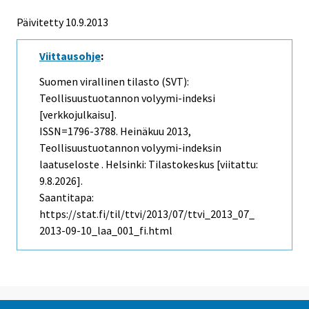
Päivitetty 10.9.2013
Viittausohje
:
Suomen virallinen tilasto (SVT):
Teollisuustuotannon volyymi-indeksi
[verkkojulkaisu].
ISSN=1796-3788.
Heinäkuu
2013,
Teollisuustuotannon volyymi-indeksin
laatuseloste . Helsinki: Tilastokeskus [viitattu:
9.8.2026].
Saantitapa:
https://stat.fi/til/ttvi/2013/07/ttvi_2013_07_
2013-09-10_laa_001_fi.html