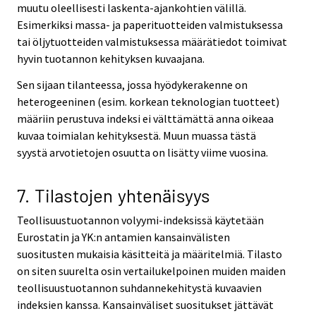
muutu oleellisesti laskenta-ajankohtien välillä.
Esimerkiksi massa- ja paperituotteiden valmistuksessa
tai öljytuotteiden valmistuksessa määrätiedot toimivat
hyvin tuotannon kehityksen kuvaajana.
Sen sijaan tilanteessa, jossa hyödykerakenne on
heterogeeninen (esim. korkean teknologian tuotteet)
määriin perustuva indeksi ei välttämättä anna oikeaa
kuvaa toimialan kehityksestä. Muun muassa tästä
syystä arvotietojen osuutta on lisätty viime vuosina.
7. Tilastojen yhtenäisyys
Teollisuustuotannon volyymi-indeksissä käytetään
Eurostatin ja YK:n antamien kansainvälisten
suositusten mukaisia käsitteitä ja määritelmiä. Tilasto
on siten suurelta osin vertailukelpoinen muiden maiden
teollisuustuotannon suhdannekehitystä kuvaavien
indeksien kanssa. Kansainväliset suositukset jättävät