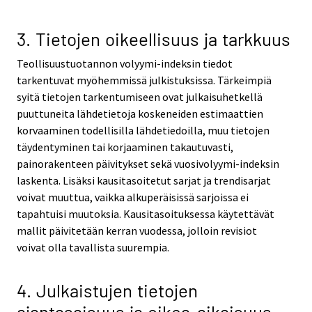
3. Tietojen oikeellisuus ja tarkkuus
Teollisuustuotannon volyymi-indeksin tiedot
tarkentuvat myöhemmissä julkistuksissa. Tärkeimpiä
syitä tietojen tarkentumiseen ovat julkaisuhetkellä
puuttuneita lähdetietoja koskeneiden estimaattien
korvaaminen todellisilla lähdetiedoilla, muu tietojen
täydentyminen tai korjaaminen takautuvasti,
painorakenteen päivitykset sekä vuosivolyymi-indeksin
laskenta. Lisäksi kausitasoitetut sarjat ja trendisarjat
voivat muuttua, vaikka alkuperäisissä sarjoissa ei
tapahtuisi muutoksia. Kausitasoituksessa käytettävät
mallit päivitetään kerran vuodessa, jolloin revisiot
voivat olla tavallista suurempia.
4. Julkaistujen tietojen
ajantasaisuus ja oikea-aikaisuus