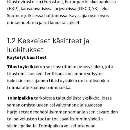
tilastovirastossa (Eurostat), Euroopan keskuspankissa
(EKP), kansainvälisissä järjestöissä (OECD, YK) sekä
Suomen julkisessa hallinnossa. Käyttäjiä ovat myös
elinkeinoelämä ja tutkimuslaitokset.
1.2 Keskeiset käsitteet ja
luokitukset
Käytetyt käsitteet
Tilastoyksikkö
on se tilastollinen perusyksikkö, jota
tilastointi koskee. Teollisuustuotannon volyymi-
indeksin ensisijainen tilastoyksikkö on teollisuuden
toimialalle kuuluva toimipaikka.
Toimipaikka
tarkoittaa taloudellista yksikköä, jossa
saman omistajuuden tai valvonnan alaisuudessa
harjoitetaan mahdollisimman samanlaisten tavaroiden
tai palvelusten tuotantoa tavallisimmin yhdellä
sijaintipaikalla. Toimipaikka voi sellaisenaan