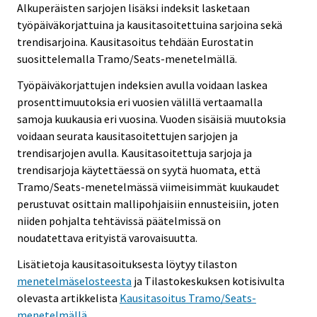
Alkuperäisten sarjojen lisäksi indeksit lasketaan
työpäiväkorjattuina ja kausitasoitettuina sarjoina sekä
trendisarjoina. Kausitasoitus tehdään Eurostatin
suosittelemalla Tramo/Seats-menetelmällä.
Työpäiväkorjattujen indeksien avulla voidaan laskea
prosenttimuutoksia eri vuosien välillä vertaamalla
samoja kuukausia eri vuosina. Vuoden sisäisiä muutoksia
voidaan seurata kausitasoitettujen sarjojen ja
trendisarjojen avulla. Kausitasoitettuja sarjoja ja
trendisarjoja käytettäessä on syytä huomata, että
Tramo/Seats-menetelmässä viimeisimmät kuukaudet
perustuvat osittain mallipohjaisiin ennusteisiin, joten
niiden pohjalta tehtävissä päätelmissä on
noudatettava erityistä varovaisuutta.
Lisätietoja kausitasoituksesta löytyy tilaston
menetelmäselosteesta
ja Tilastokeskuksen kotisivulta
olevasta artikkelista
Kausitasoitus Tramo/Seats-
menetelmällä
.