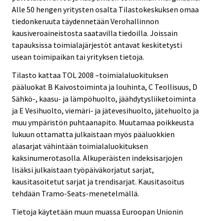
Alle 50 hengen yritysten osalta Tilastokeskuksen omaa
tiedonkeruuta täydennetään Verohallinnon
kausiveroaineistosta saatavilla tiedoilla. Joissain
tapauksissa toimialajärjestöt antavat keskitetysti
usean toimipaikan tai yrityksen tietoja.
Tilasto kattaa TOL 2008 –toimialaluokituksen
pääluokat B Kaivostoiminta ja louhinta, C Teollisuus, D
Sähkö-, kaasu- ja lämpöhuolto, jäähdytysliiketoiminta
ja E Vesihuolto, viemäri- ja jätevesihuolto, jätehuolto ja
muu ympäristön puhtaanapito. Muutamaa poikkeusta
lukuun ottamatta julkaistaan myös pääluokkien
alasarjat vähintään toimialaluokituksen
kaksinumerotasolla. Alkuperäisten indeksisarjojen
lisäksi julkaistaan työpäiväkorjatut sarjat,
kausitasoitetut sarjat ja trendisarjat. Kausitasoitus
tehdään Tramo-Seats-menetelmällä.
Tietoja käytetään muun muassa Euroopan Unionin