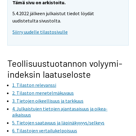
Tämä sivu on arkistoitu.
5.4.2022 jälkeen julkaistut tiedot löydät
uudistetulta sivustolta.
Siirry uudelle tilastosivulle
Teollisuustuotannon volyymi-
indeksin laatuseloste
1. Tilaston relevanssi
2. Tilaston menetelmäkuvaus
3. Tietojen oikeellisuus ja tarkkuus
4. Julkaistujen tietojen ajantasaisuus ja oikea-
aikaisuus
5. Tietojen saatavuus ja läpinäkyvyys/selkeys
6. Tilastojen vertailukelpoisuus