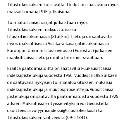
Tilastokeskuksen kotisivulla. Tiedot on saatavana myös
maksuttomana PDF-julkaisuna.
Toimialoittaiset sarjat julkaistaan myös
Tilastokeskuksen maksuttomassa
tilastotietokannassa (StatFin). Tietoja on saatavilla
myös maksullisesta Astika-aikasarjatietokannasta.
Euroopan Unionin tilastovirasto (Eurostat) julkaisee
maakohtaisia tietoja omilla Internet-sivuillaan.
Eräiltä päätoimialoilta on saatavilla kuukausittaisia
indeksipistelukuja vuodesta 1950. Vuodesta 1995 alkaen
on saatavana nykyisen toimialaluokituksen mukaisia
indeksipistelukuja ja muutosprosentteja. Vuosittaisia
pistelukuja on saatavilla päätoimialoista vuodesta 1925
alkaen. Maksullisia erityisselvityksiä voi tiedustella
osoitteesta volyymi.indeksi@tilastokeskus.fi tai
Tilastokeskuksen vaihteesta (09-17341).