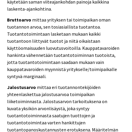
käytetään saman viiteajankohdan painoja kaikkina
laskenta-ajankohtina.
Bruttoarvo
mittaa yrityksen tai toimipaikan oman
tuotannon arvoa, sen tosiasiallista tuotantoa.
Tuotantotoimintaan lasketaan mukaan kaikki
tuotantoon liittyvät tuotot ja niitä oikaistaan
käyttöomaisuuden luovutusvoitoilla. Kauppatavaroiden
hankinta vähennetään tuotantotoiminnan tuotoista,
jotta tuotantotoimintaan saadaan mukaan vain
kauppatavaroiden myynnistä yritykselle/toimipaikalle
syntyvä marginaali.
Jalostusarvo
mittaa eri tuotannontekijöiden
yhteenlaskettua jalostusarvoa toimipaikan
liiketoiminnasta. Jalostusarvon tarkoituksena on
kuvata yksikön arvonlisäystä, joka syntyy
tuotantotoiminnasta saatujen tuottojen ja
tuotantotoimintaa varten hankittujen
tuotantopanoskustannusten erotuksena. Määritelmän