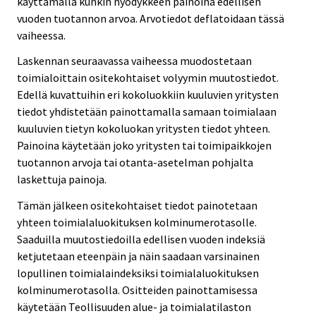
käyttämällä kunkin hyödykkeen painoina edellisen
vuoden tuotannon arvoa. Arvotiedot deflatoidaan tässä
vaiheessa.
Laskennan seuraavassa vaiheessa muodostetaan
toimialoittain ositekohtaiset volyymin muutostiedot.
Edellä kuvattuihin eri kokoluokkiin kuuluvien yritysten
tiedot yhdistetään painottamalla samaan toimialaan
kuuluvien tietyn kokoluokan yritysten tiedot yhteen.
Painoina käytetään joko yritysten tai toimipaikkojen
tuotannon arvoja tai otanta-asetelman pohjalta
laskettuja painoja.
Tämän jälkeen ositekohtaiset tiedot painotetaan
yhteen toimialaluokituksen kolminumerotasolle.
Saaduilla muutostiedoilla edellisen vuoden indeksiä
ketjutetaan eteenpäin ja näin saadaan varsinainen
lopullinen toimialaindeksiksi toimialaluokituksen
kolminumerotasolla. Ositteiden painottamisessa
käytetään Teollisuuden alue- ja toimialatilaston