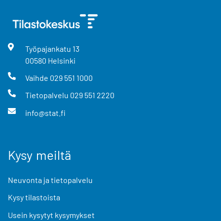
Työpajankatu
13
00580
Helsinki
Vaihde
029 551 1000
Tietopalvelu
029 551 2220
info@stat.fi
Kysy meiltä
Neuvonta ja tietopalvelu
Kysy tilastoista
Usein kysytyt kysymykset