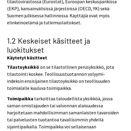
tilastovirastossa (Eurostat), Euroopan keskuspankissa
(EKP), kansainvälisissä järjestöissä (OECD, YK) sekä
Suomen julkisessa hallinnossa. Käyttäjiä ovat myös
elinkeinoelämä ja tutkimuslaitokset.
1.2 Keskeiset käsitteet ja
luokitukset
Käytetyt käsitteet
Tilastoyksikkö
on se tilastollinen perusyksikkö, jota
tilastointi koskee. Teollisuustuotannon volyymi-
indeksin ensisijainen tilastoyksikkö on teollisuuden
toimialalle kuuluva toimipaikka.
Toimipaikka
tarkoittaa taloudellista yksikköä, jossa
saman omistajuuden tai valvonnan alaisuudessa
harjoitetaan mahdollisimman samanlaisten tavaroiden
tai palvelusten tuotantoa tavallisimmin yhdellä
sijaintipaikalla. Toimipaikka voi sellaisenaan