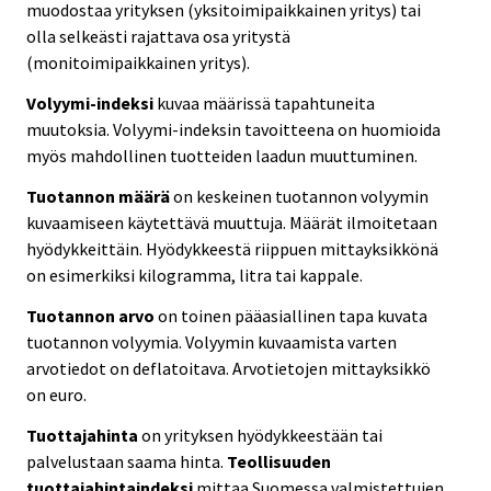
muodostaa yrityksen (yksitoimipaikkainen yritys) tai
olla selkeästi rajattava osa yritystä
(monitoimipaikkainen yritys).
Volyymi-indeksi
kuvaa määrissä tapahtuneita
muutoksia. Volyymi-indeksin tavoitteena on huomioida
myös mahdollinen tuotteiden laadun muuttuminen.
Tuotannon määrä
on keskeinen tuotannon volyymin
kuvaamiseen käytettävä muuttuja. Määrät ilmoitetaan
hyödykkeittäin. Hyödykkeestä riippuen mittayksikkönä
on esimerkiksi kilogramma, litra tai kappale.
Tuotannon arvo
on toinen pääasiallinen tapa kuvata
tuotannon volyymia. Volyymin kuvaamista varten
arvotiedot on deflatoitava. Arvotietojen mittayksikkö
on euro.
Tuottajahinta
on yrityksen hyödykkeestään tai
palvelustaan saama hinta.
Teollisuuden
tuottajahintaindeksi
mittaa Suomessa valmistettujen