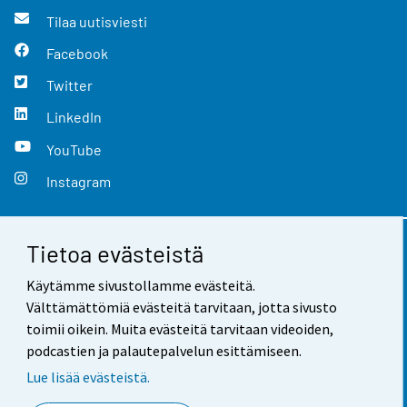
Tilaa uutisviesti
Facebook
Twitter
LinkedIn
YouTube
Instagram
Tietoa evästeistä
Yhteystiedot
Käytämme sivustollamme evästeitä.
Palaute
Välttämättömiä evästeitä tarvitaan, jotta sivusto
toimii oikein. Muita evästeitä tarvitaan videoiden,
Käyttöehdot
podcastien ja palautepalvelun esittämiseen.
Tietosuoja
Lue lisää evästeistä.
Saavutettavuus