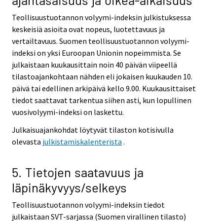
Teollisuustuotannon volyymi-indeksin julkistuksessa
keskeisiä asioita ovat nopeus, luotettavuus ja
vertailtavuus. Suomen teollisuustuotannon volyymi-
indeksi on yksi Euroopan Unionin nopeimmista. Se
julkaistaan kuukausittain noin 40 päivän viipeellä
tilastoajankohtaan nähden eli jokaisen kuukauden 10.
päivä tai edellinen arkipäivä kello 9.00. Kuukausittaiset
tiedot saattavat tarkentua siihen asti, kun lopullinen
vuosivolyymi-indeksi on laskettu.
Julkaisuajankohdat löytyvät tilaston kotisivulla
olevasta
julkistamiskalenterista
.
5. Tietojen saatavuus ja
läpinäkyvyys/selkeys
Teollisuustuotannon volyymi-indeksin tiedot
julkaistaan SVT-sarjassa (Suomen virallinen tilasto)