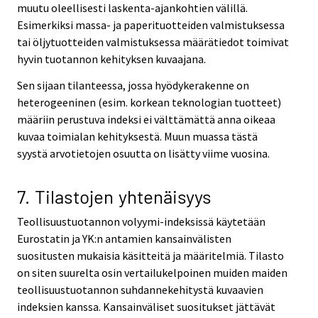
muutu oleellisesti laskenta-ajankohtien välillä.
Esimerkiksi massa- ja paperituotteiden valmistuksessa
tai öljytuotteiden valmistuksessa määrätiedot toimivat
hyvin tuotannon kehityksen kuvaajana.
Sen sijaan tilanteessa, jossa hyödykerakenne on
heterogeeninen (esim. korkean teknologian tuotteet)
määriin perustuva indeksi ei välttämättä anna oikeaa
kuvaa toimialan kehityksestä. Muun muassa tästä
syystä arvotietojen osuutta on lisätty viime vuosina.
7. Tilastojen yhtenäisyys
Teollisuustuotannon volyymi-indeksissä käytetään
Eurostatin ja YK:n antamien kansainvälisten
suositusten mukaisia käsitteitä ja määritelmiä. Tilasto
on siten suurelta osin vertailukelpoinen muiden maiden
teollisuustuotannon suhdannekehitystä kuvaavien
indeksien kanssa. Kansainväliset suositukset jättävät