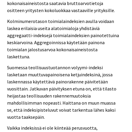
kokonaisaineistosta saatavia bruttoarvotietoja
ositteen yritysten kokoluokkaa vastaaville yrityksille.
Kolminumerotason toimialaindeksien avulla voidaan
laskea erilaisia useita alatoimialoja yhdistäviä
aggregaatti-indeksejä toimialaindeksien painotettuina
keskiarvoina. Aggregoinnissa käytetään painona
toimialan jalostusarvoa kokonaisaineistosta
laskettuna.
Suomessa teollisuustuotannon volyymi-indeksi
lasketaan muuttuvapainoisena ketjuindeksinä, jossa
laskennassa käytettävä painorakenne päivitetään
vuosittain. Jatkuvan päivityksen etuna on, että tilasto
heijastaa teollisuuden rakennemuutoksia
mahdollisimman nopeasti. Haittana on muun muassa
se, että indeksipisteluvut voivat tarkentua lähes kaksi
vuotta taaksepäin.
Vaikka indeksissä ei ole kiinteää perusvuotta,