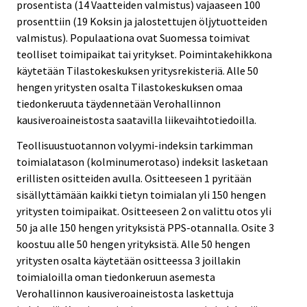
prosentista (14 Vaatteiden valmistus) vajaaseen 100
prosenttiin (19 Koksin ja jalostettujen öljytuotteiden
valmistus). Populaationa ovat Suomessa toimivat
teolliset toimipaikat tai yritykset. Poimintakehikkona
käytetään Tilastokeskuksen yritysrekisteriä. Alle 50
hengen yritysten osalta Tilastokeskuksen omaa
tiedonkeruuta täydennetään Verohallinnon
kausiveroaineistosta saatavilla liikevaihtotiedoilla.
Teollisuustuotannon volyymi-indeksin tarkimman
toimialatason (kolminumerotaso) indeksit lasketaan
erillisten ositteiden avulla. Ositteeseen 1 pyritään
sisällyttämään kaikki tietyn toimialan yli 150 hengen
yritysten toimipaikat. Ositteeseen 2 on valittu otos yli
50 ja alle 150 hengen yrityksistä PPS-otannalla. Osite 3
koostuu alle 50 hengen yrityksistä. Alle 50 hengen
yritysten osalta käytetään ositteessa 3 joillakin
toimialoilla oman tiedonkeruun asemesta
Verohallinnon kausiveroaineistosta laskettuja