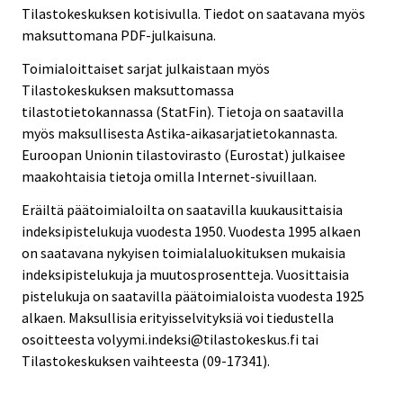
Tilastokeskuksen kotisivulla. Tiedot on saatavana myös
maksuttomana PDF-julkaisuna.
Toimialoittaiset sarjat julkaistaan myös
Tilastokeskuksen maksuttomassa
tilastotietokannassa (StatFin). Tietoja on saatavilla
myös maksullisesta Astika-aikasarjatietokannasta.
Euroopan Unionin tilastovirasto (Eurostat) julkaisee
maakohtaisia tietoja omilla Internet-sivuillaan.
Eräiltä päätoimialoilta on saatavilla kuukausittaisia
indeksipistelukuja vuodesta 1950. Vuodesta 1995 alkaen
on saatavana nykyisen toimialaluokituksen mukaisia
indeksipistelukuja ja muutosprosentteja. Vuosittaisia
pistelukuja on saatavilla päätoimialoista vuodesta 1925
alkaen. Maksullisia erityisselvityksiä voi tiedustella
osoitteesta volyymi.indeksi@tilastokeskus.fi tai
Tilastokeskuksen vaihteesta (09-17341).