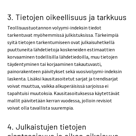
3. Tietojen oikeellisuus ja tarkkuus
Teollisuustuotannon volyymi-indeksin tiedot
tarkentuvat myöhemmissä julkistuksissa. Tärkeimpiä
syitä tietojen tarkentumiseen ovat julkaisuhetkellä
puuttuneita lähdetietoja koskeneiden estimaattien
korvaaminen todellisilla lähdetiedoilla, muu tietojen
täydentyminen tai korjaaminen takautuvasti,
painorakenteen päivitykset sekä vuosivolyymi-indeksin
laskenta. Lisäksi kausitasoitetut sarjat ja trendisarjat
voivat muuttua, vaikka alkuperäisissä sarjoissa ei
tapahtuisi muutoksia. Kausitasoituksessa käytettävät
mallit päivitetään kerran vuodessa, jolloin revisiot
voivat olla tavallista suurempia.
4. Julkaistujen tietojen
ajantasaisuus ja oikea-aikaisuus