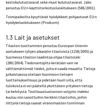
kestokulutustavarat sekä muut kulutustavarat. Jako
perustuu EU:n käyttötarkoitusluokitukseen (586/2001).
Toimipaikoilta kysyttävät hyödykkeet pohjautuvat EU:n
hyödykeluokitukseen (Prodcom).
1.3 Lait ja asetukset
Tilaston tuottaminen perustuu Euroopan Unionin
asetukseen lyhyen aikavälin tilastoista (1158/2005) ja
Suomessa tilaston laadintaa ohjaa tilastolaki
(280/2004). Tiedonantajilta kerätään vain ne
välttämättömät tiedot, joita ei saada muualta. Tietoja
julkaistaessa otetaan huomioon tietojen
luottamuksellisuus ja pidetään huoli siitä, että
tuloksista ei voi päätellä yksittäisen yrityksen tietoja
tai kehitystä. Teollisuustuotannon volyymi-indeksi
kuuluu niin sanottuihin herkkiin tilastoihin, joihin
liittyviä tietoja saavat viranomaisten toiminnan