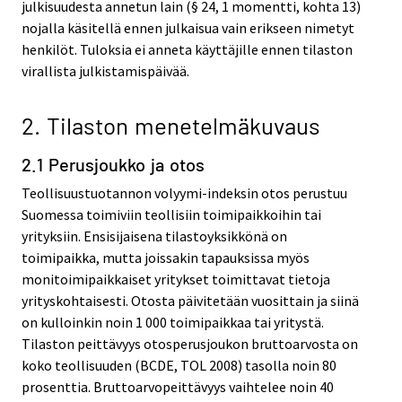
julkisuudesta annetun lain (§ 24, 1 momentti, kohta 13)
nojalla käsitellä ennen julkaisua vain erikseen nimetyt
henkilöt. Tuloksia ei anneta käyttäjille ennen tilaston
virallista julkistamispäivää.
2. Tilaston menetelmäkuvaus
2.1 Perusjoukko ja otos
Teollisuustuotannon volyymi-indeksin otos perustuu
Suomessa toimiviin teollisiin toimipaikkoihin tai
yrityksiin. Ensisijaisena tilastoyksikkönä on
toimipaikka, mutta joissakin tapauksissa myös
monitoimipaikkaiset yritykset toimittavat tietoja
yrityskohtaisesti. Otosta päivitetään vuosittain ja siinä
on kulloinkin noin 1 000 toimipaikkaa tai yritystä.
Tilaston peittävyys otosperusjoukon bruttoarvosta on
koko teollisuuden (BCDE, TOL 2008) tasolla noin 80
prosenttia. Bruttoarvopeittävyys vaihtelee noin 40