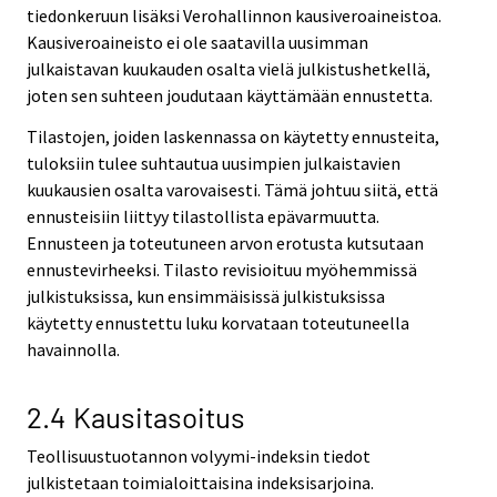
tiedonkeruun lisäksi Verohallinnon kausiveroaineistoa.
Kausiveroaineisto ei ole saatavilla uusimman
julkaistavan kuukauden osalta vielä julkistushetkellä,
joten sen suhteen joudutaan käyttämään ennustetta.
Tilastojen, joiden laskennassa on käytetty ennusteita,
tuloksiin tulee suhtautua uusimpien julkaistavien
kuukausien osalta varovaisesti. Tämä johtuu siitä, että
ennusteisiin liittyy tilastollista epävarmuutta.
Ennusteen ja toteutuneen arvon erotusta kutsutaan
ennustevirheeksi. Tilasto revisioituu myöhemmissä
julkistuksissa, kun ensimmäisissä julkistuksissa
käytetty ennustettu luku korvataan toteutuneella
havainnolla.
2.4 Kausitasoitus
Teollisuustuotannon volyymi-indeksin tiedot
julkistetaan toimialoittaisina indeksisarjoina.