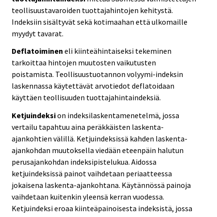
teollisuustavaroiden tuottajahintojen kehitystä.
Indeksiin sisältyvät sekä kotimaahan että ulkomaille
myydyt tavarat.
Deflatoiminen
eli kiinteähintaiseksi tekeminen
tarkoittaa hintojen muutosten vaikutusten
poistamista. Teollisuustuotannon volyymi-indeksin
laskennassa käytettävät arvotiedot deflatoidaan
käyttäen teollisuuden tuottajahintaindeksiä.
Ketjuindeksi
on indeksilaskentamenetelmä, jossa
vertailu tapahtuu aina peräkkäisten laskenta-
ajankohtien välillä. Ketjuindeksissä kahden laskenta-
ajankohdan muutoksella viedään eteenpäin halutun
perusajankohdan indeksipistelukua. Aidossa
ketjuindeksissä painot vaihdetaan periaatteessa
jokaisena laskenta-ajankohtana. Käytännössä painoja
vaihdetaan kuitenkin yleensä kerran vuodessa.
Ketjuindeksi eroaa kiinteäpainoisesta indeksistä, jossa