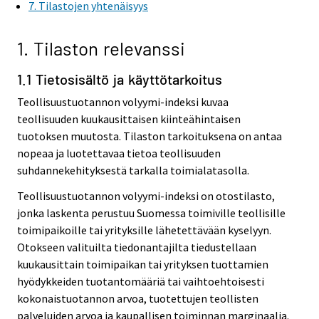
7. Tilastojen yhtenäisyys
1. Tilaston relevanssi
1.1 Tietosisältö ja käyttötarkoitus
Teollisuustuotannon volyymi-indeksi kuvaa
teollisuuden kuukausittaisen kiinteähintaisen
tuotoksen muutosta. Tilaston tarkoituksena on antaa
nopeaa ja luotettavaa tietoa teollisuuden
suhdannekehityksestä tarkalla toimialatasolla.
Teollisuustuotannon volyymi-indeksi on otostilasto,
jonka laskenta perustuu Suomessa toimiville teollisille
toimipaikoille tai yrityksille lähetettävään kyselyyn.
Otokseen valituilta tiedonantajilta tiedustellaan
kuukausittain toimipaikan tai yrityksen tuottamien
hyödykkeiden tuotantomääriä tai vaihtoehtoisesti
kokonaistuotannon arvoa, tuotettujen teollisten
palveluiden arvoa ja kaupallisen toiminnan marginaalia.