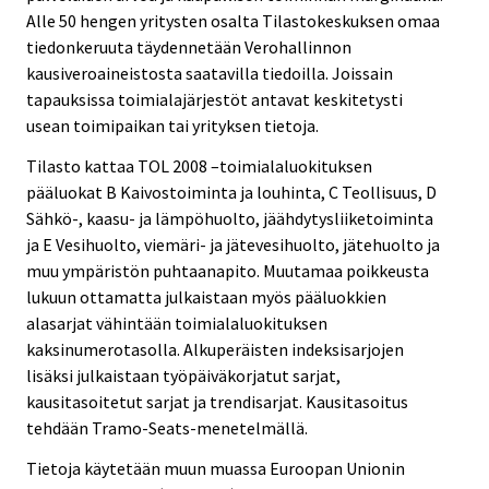
Alle 50 hengen yritysten osalta Tilastokeskuksen omaa
tiedonkeruuta täydennetään Verohallinnon
kausiveroaineistosta saatavilla tiedoilla. Joissain
tapauksissa toimialajärjestöt antavat keskitetysti
usean toimipaikan tai yrityksen tietoja.
Tilasto kattaa TOL 2008 –toimialaluokituksen
pääluokat B Kaivostoiminta ja louhinta, C Teollisuus, D
Sähkö-, kaasu- ja lämpöhuolto, jäähdytysliiketoiminta
ja E Vesihuolto, viemäri- ja jätevesihuolto, jätehuolto ja
muu ympäristön puhtaanapito. Muutamaa poikkeusta
lukuun ottamatta julkaistaan myös pääluokkien
alasarjat vähintään toimialaluokituksen
kaksinumerotasolla. Alkuperäisten indeksisarjojen
lisäksi julkaistaan työpäiväkorjatut sarjat,
kausitasoitetut sarjat ja trendisarjat. Kausitasoitus
tehdään Tramo-Seats-menetelmällä.
Tietoja käytetään muun muassa Euroopan Unionin