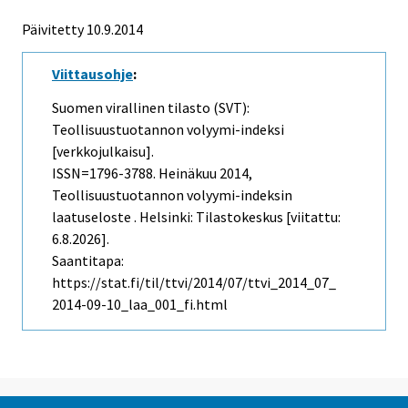
Päivitetty 10.9.2014
Viittausohje
:
Suomen virallinen tilasto (SVT):
Teollisuustuotannon volyymi-indeksi
[verkkojulkaisu].
ISSN=1796-3788.
Heinäkuu
2014,
Teollisuustuotannon volyymi-indeksin
laatuseloste . Helsinki: Tilastokeskus [viitattu:
6.8.2026].
Saantitapa:
https://stat.fi/til/ttvi/2014/07/ttvi_2014_07_
2014-09-10_laa_001_fi.html