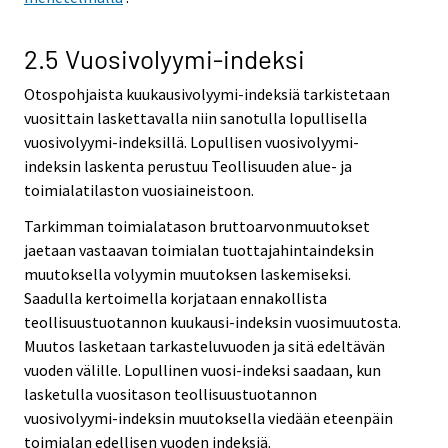
2.5 Vuosivolyymi-indeksi
Otospohjaista kuukausivolyymi-indeksiä tarkistetaan
vuosittain laskettavalla niin sanotulla lopullisella
vuosivolyymi-indeksillä. Lopullisen vuosivolyymi-
indeksin laskenta perustuu Teollisuuden alue- ja
toimialatilaston vuosiaineistoon.
Tarkimman toimialatason bruttoarvonmuutokset
jaetaan vastaavan toimialan tuottajahintaindeksin
muutoksella volyymin muutoksen laskemiseksi.
Saadulla kertoimella korjataan ennakollista
teollisuustuotannon kuukausi-indeksin vuosimuutosta.
Muutos lasketaan tarkasteluvuoden ja sitä edeltävän
vuoden välille. Lopullinen vuosi-indeksi saadaan, kun
lasketulla vuositason teollisuustuotannon
vuosivolyymi-indeksin muutoksella viedään eteenpäin
toimialan edellisen vuoden indeksiä.