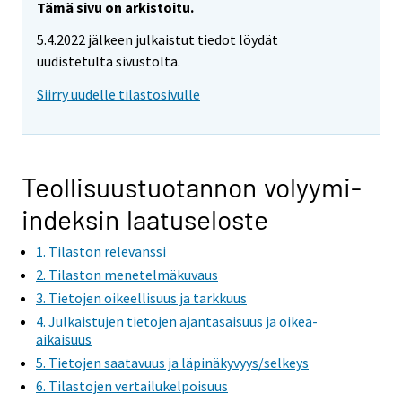
Tämä sivu on arkistoitu.
5.4.2022 jälkeen julkaistut tiedot löydät
uudistetulta sivustolta.
Siirry uudelle tilastosivulle
Teollisuustuotannon volyymi-
indeksin laatuseloste
1. Tilaston relevanssi
2. Tilaston menetelmäkuvaus
3. Tietojen oikeellisuus ja tarkkuus
4. Julkaistujen tietojen ajantasaisuus ja oikea-
aikaisuus
5. Tietojen saatavuus ja läpinäkyvyys/selkeys
6. Tilastojen vertailukelpoisuus