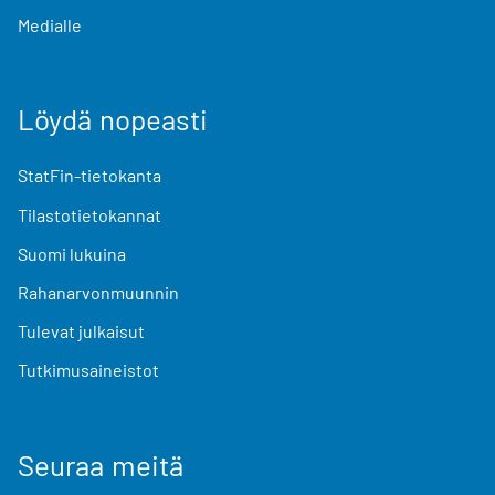
Medialle
Löydä nopeasti
StatFin-tietokanta
Tilastotietokannat
Suomi lukuina
Rahanarvonmuunnin
Tulevat julkaisut
Tutkimusaineistot
Seuraa meitä