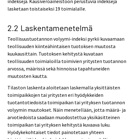
indeksejä. Kausiveroaineistoon perustuvia indeksejä
lasketaan toistaiseksi 19 toimialalle.
2.2 Laskentamenetelmä
Teollisuustuotannon volyymi-indeksi pyrkii kuvaamaan
teollisuuden kiinteähintaisen tuotoksen muutosta
kuukausittain. Tuotoksen kehitystä kuvataan
teollisuuden toimialoilla toimivien yritysten tuotannon
arvossa, määrissä sekä hinnoissa tapahtuneiden
muutosten kautta.
Tilaston laskenta aloitetaan laskemalla yksittäisten
toimipaikkojen tai yritysten eri hyödykkeiden
tuotantotiedoista toimipaikan tai yrityksen tuotannon
volyymin muutokset. Näin menetellään, jotta määrä- ja
arvotiedoista saadaan muodostettua yksikäsitteinen
toimipaikan tai yrityksen kehitystä kuvaava luku.
Hyödykekohtaiset tiedot painotetaan yhteen