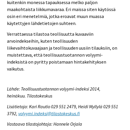
kuitenkin monessa tapauksessa melko paljon
maakohtaista liikkumavaraa. Eri maissa siten käytössä
osin eri menetelmiä, jotka eroavat muun muassa
käytettyjen lähdetietojen suhteen.
Verrattaessa tilastoa teollisuutta kuvaaviin
arvoindekseihin, kuten teollisuuden
liikevaihtokuvaajaan ja teollisuuden uusiin tilauksiin, on
muistettava, että teollisuustuotannon volyymi-
indeksistä on pyritty poistamaan hintakehityksen
vaikutus.
Lähde: Teollisuustuotannon volyymi-indeksi 2014,
heinäkuu. Tilastokeskus
Lisätietoja: Kari Rautio 029 551 2479, Heidi Myllylä 029 551
3792,
volyymi.indeksi@tilastokeskus.fi
Vastaava tilastojohtaja: Hannele Orjala