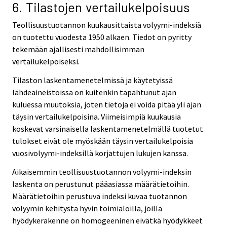
6. Tilastojen vertailukelpoisuus
Teollisuustuotannon kuukausittaista volyymi-indeksiä
on tuotettu vuodesta 1950 alkaen. Tiedot on pyritty
tekemään ajallisesti mahdollisimman
vertailukelpoiseksi.
Tilaston laskentamenetelmissä ja käytetyissä
lähdeaineistoissa on kuitenkin tapahtunut ajan
kuluessa muutoksia, joten tietoja ei voida pitää yli ajan
täysin vertailukelpoisina. Viimeisimpiä kuukausia
koskevat varsinaisella laskentamenetelmällä tuotetut
tulokset eivät ole myöskään täysin vertailukelpoisia
vuosivolyymi-indeksillä korjattujen lukujen kanssa.
Aikaisemmin teollisuustuotannon volyymi-indeksin
laskenta on perustunut pääasiassa määrätietoihin.
Määrätietoihin perustuva indeksi kuvaa tuotannon
volyymin kehitystä hyvin toimialoilla, joilla
hyödykerakenne on homogeeninen eivätkä hyödykkeet