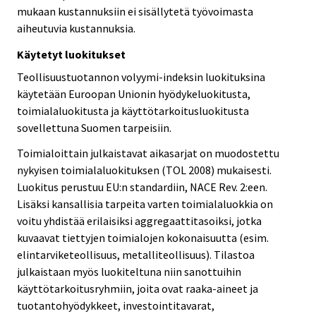
mukaan kustannuksiin ei sisällytetä työvoimasta
aiheutuvia kustannuksia.
Käytetyt luokitukset
Teollisuustuotannon volyymi-indeksin luokituksina
käytetään Euroopan Unionin hyödykeluokitusta,
toimialaluokitusta ja käyttötarkoitusluokitusta
sovellettuna Suomen tarpeisiin.
Toimialoittain julkaistavat aikasarjat on muodostettu
nykyisen toimialaluokituksen (TOL 2008) mukaisesti.
Luokitus perustuu EU:n standardiin, NACE Rev. 2:een.
Lisäksi kansallisia tarpeita varten toimialaluokkia on
voitu yhdistää erilaisiksi aggregaattitasoiksi, jotka
kuvaavat tiettyjen toimialojen kokonaisuutta (esim.
elintarviketeollisuus, metalliteollisuus). Tilastoa
julkaistaan myös luokiteltuna niin sanottuihin
käyttötarkoitusryhmiin, joita ovat raaka-aineet ja
tuotantohyödykkeet, investointitavarat,