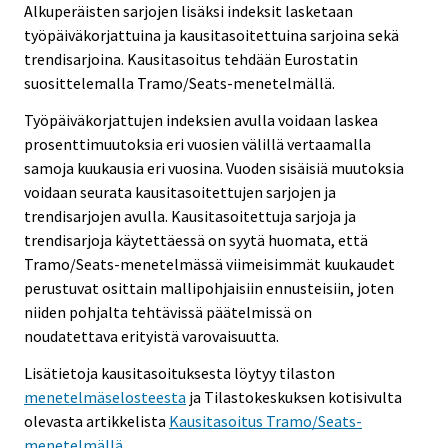
Alkuperäisten sarjojen lisäksi indeksit lasketaan
työpäiväkorjattuina ja kausitasoitettuina sarjoina sekä
trendisarjoina. Kausitasoitus tehdään Eurostatin
suosittelemalla Tramo/Seats-menetelmällä.
Työpäiväkorjattujen indeksien avulla voidaan laskea
prosenttimuutoksia eri vuosien välillä vertaamalla
samoja kuukausia eri vuosina. Vuoden sisäisiä muutoksia
voidaan seurata kausitasoitettujen sarjojen ja
trendisarjojen avulla. Kausitasoitettuja sarjoja ja
trendisarjoja käytettäessä on syytä huomata, että
Tramo/Seats-menetelmässä viimeisimmät kuukaudet
perustuvat osittain mallipohjaisiin ennusteisiin, joten
niiden pohjalta tehtävissä päätelmissä on
noudatettava erityistä varovaisuutta.
Lisätietoja kausitasoituksesta löytyy tilaston
menetelmäselosteesta
ja Tilastokeskuksen kotisivulta
olevasta artikkelista
Kausitasoitus Tramo/Seats-
menetelmällä
.