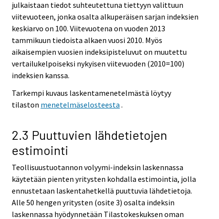
julkaistaan tiedot suhteutettuna tiettyyn valittuun
viitevuoteen, jonka osalta alkuperäisen sarjan indeksien
keskiarvo on 100. Viitevuotena on vuoden 2013
tammikuun tiedoista alkaen vuosi 2010. Myös
aikaisempien vuosien indeksipisteluvut on muutettu
vertailukelpoiseksi nykyisen viitevuoden (2010=100)
indeksien kanssa.
Tarkempi kuvaus laskentamenetelmästä löytyy
tilaston
menetelmäselosteesta
.
2.3 Puuttuvien lähdetietojen
estimointi
Teollisuustuotannon volyymi-indeksin laskennassa
käytetään pienten yritysten kohdalla estimointia, jolla
ennustetaan laskentahetkellä puuttuvia lähdetietoja.
Alle 50 hengen yritysten (osite 3) osalta indeksin
laskennassa hyödynnetään Tilastokeskuksen oman