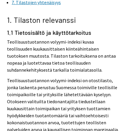
7. Tilastojen yhtenäisyys
1. Tilaston relevanssi
1.1 Tietosisältö ja käyttötarkoitus
Teollisuustuotannon volyymi-indeksi kuvaa
teollisuuden kuukausittaisen kiinteähintaisen
tuotoksen muutosta. Tilaston tarkoituksena on antaa
nopeaa ja luotettavaa tietoa teollisuuden
suhdannekehityksestä tarkalla toimialatasolla.
Teollisuustuotannon volyymi-indeksi on otostilasto,
jonka laskenta perustuu Suomessa toimiville teollisille
toimipaikoille tai yrityksille lähetettävään kyselyyn.
Otokseen valituilta tiedonantajilta tiedustellaan
kuukausittain toimipaikan tai yrityksen tuottamien
hyödykkeiden tuotantomääriä tai vaihtoehtoisesti
kokonaistuotannon arvoa, tuotettujen teollisten
palveluiden arvoa ja kaupallisen toiminnan marginaalia.