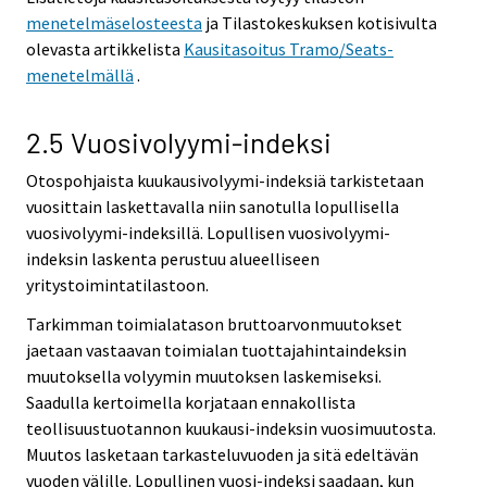
menetelmäselosteesta
ja Tilastokeskuksen kotisivulta
olevasta artikkelista
Kausitasoitus Tramo/Seats-
menetelmällä
.
2.5 Vuosivolyymi-indeksi
Otospohjaista kuukausivolyymi-indeksiä tarkistetaan
vuosittain laskettavalla niin sanotulla lopullisella
vuosivolyymi-indeksillä. Lopullisen vuosivolyymi-
indeksin laskenta perustuu alueelliseen
yritystoimintatilastoon.
Tarkimman toimialatason bruttoarvonmuutokset
jaetaan vastaavan toimialan tuottajahintaindeksin
muutoksella volyymin muutoksen laskemiseksi.
Saadulla kertoimella korjataan ennakollista
teollisuustuotannon kuukausi-indeksin vuosimuutosta.
Muutos lasketaan tarkasteluvuoden ja sitä edeltävän
vuoden välille. Lopullinen vuosi-indeksi saadaan, kun