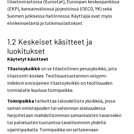
tilastovirastossa (Eurostat), Euroopan keskuspankissa
(EKP), kansainvälisissä järjestöissä (OECD, YK) sekä
Suomen julkisessa hallinnossa. Käyttäjiä ovat myös
elinkeinoelämä ja tutkimuslaitokset.
1.2 Keskeiset käsitteet ja
luokitukset
Käytetyt käsitteet
Tilastoyksikkö
on se tilastollinen perusyksikkö, jota
tilastointi koskee. Teollisuustuotannon volyymi-
indeksin ensisijainen tilastoyksikkö on teollisuuden
toimialalle kuuluva toimipaikka.
Toimipaikka
tarkoittaa taloudellista yksikköä, jossa
saman omistajuuden tai valvonnan alaisuudessa
harjoitetaan mahdollisimman samanlaisten tavaroiden
tai palvelusten tuotantoa tavallisimmin yhdellä
sijaintipaikalla. Toimipaikka voi sellaisenaan