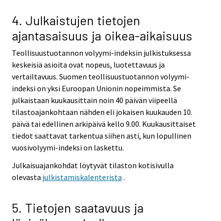
4. Julkaistujen tietojen
ajantasaisuus ja oikea-aikaisuus
Teollisuustuotannon volyymi-indeksin julkistuksessa
keskeisiä asioita ovat nopeus, luotettavuus ja
vertailtavuus. Suomen teollisuustuotannon volyymi-
indeksi on yksi Euroopan Unionin nopeimmista. Se
julkaistaan kuukausittain noin 40 päivän viipeellä
tilastoajankohtaan nähden eli jokaisen kuukauden 10.
päivä tai edellinen arkipäivä kello 9.00. Kuukausittaiset
tiedot saattavat tarkentua siihen asti, kun lopullinen
vuosivolyymi-indeksi on laskettu.
Julkaisuajankohdat löytyvät tilaston kotisivulla
olevasta
julkistamiskalenterista
.
5. Tietojen saatavuus ja