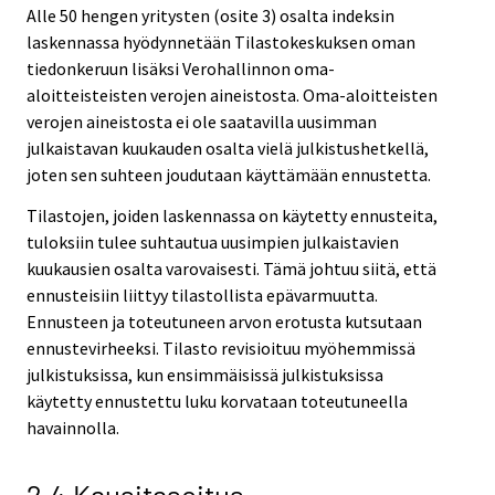
Alle 50 hengen yritysten (osite 3) osalta indeksin
laskennassa hyödynnetään Tilastokeskuksen oman
tiedonkeruun lisäksi Verohallinnon oma-
aloitteisteisten verojen aineistosta. Oma-aloitteisten
verojen aineistosta ei ole saatavilla uusimman
julkaistavan kuukauden osalta vielä julkistushetkellä,
joten sen suhteen joudutaan käyttämään ennustetta.
Tilastojen, joiden laskennassa on käytetty ennusteita,
tuloksiin tulee suhtautua uusimpien julkaistavien
kuukausien osalta varovaisesti. Tämä johtuu siitä, että
ennusteisiin liittyy tilastollista epävarmuutta.
Ennusteen ja toteutuneen arvon erotusta kutsutaan
ennustevirheeksi. Tilasto revisioituu myöhemmissä
julkistuksissa, kun ensimmäisissä julkistuksissa
käytetty ennustettu luku korvataan toteutuneella
havainnolla.
2.4 Kausitasoitus