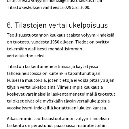
osoitteesta volyymi.indeksi@tilastokeskus.fi tai
Tilastokeskuksen vaihteesta 029 551 1000.
6. Tilastojen vertailukelpoisuus
Teollisuustuotannon kuukausittaista volyymi-indeksiä
on tuotettu vuodesta 1950 alkaen. Tiedot on pyritty
tekemään ajallisesti mahdollisimman
vertailukelpoiseksi.
Tilaston laskentamenetelmissä ja käytetyissä
lähdeaineistoissa on kuitenkin tapahtunut ajan
kuluessa muutoksia, joten tietoja ei voida pitää yli ajan
täysin vertailukelpoisina. Viimeisimpiä kuukausia
koskevat varsinaisella laskentamenetelmällä tuotetut
tulokset eivät ole myöskään täysin vertailukelpoisia
vuosivolyymi-indeksillä korjattujen lukujen kanssa.
Aikaisemmin teollisuustuotannon volyymi-indeksin
laskenta on perustunut pääasiassa määrätietoihin.