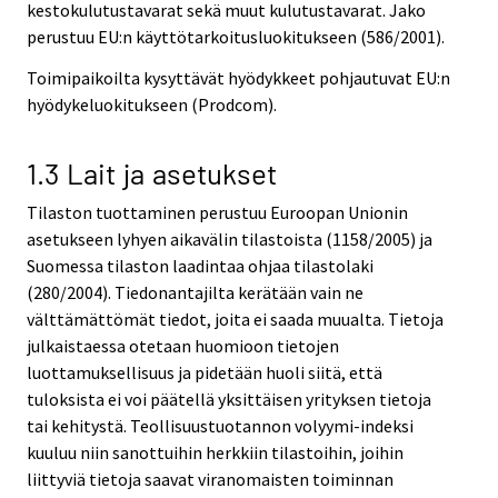
kestokulutustavarat sekä muut kulutustavarat. Jako
perustuu EU:n käyttötarkoitusluokitukseen (586/2001).
Toimipaikoilta kysyttävät hyödykkeet pohjautuvat EU:n
hyödykeluokitukseen (Prodcom).
1.3 Lait ja asetukset
Tilaston tuottaminen perustuu Euroopan Unionin
asetukseen lyhyen aikavälin tilastoista (1158/2005) ja
Suomessa tilaston laadintaa ohjaa tilastolaki
(280/2004). Tiedonantajilta kerätään vain ne
välttämättömät tiedot, joita ei saada muualta. Tietoja
julkaistaessa otetaan huomioon tietojen
luottamuksellisuus ja pidetään huoli siitä, että
tuloksista ei voi päätellä yksittäisen yrityksen tietoja
tai kehitystä. Teollisuustuotannon volyymi-indeksi
kuuluu niin sanottuihin herkkiin tilastoihin, joihin
liittyviä tietoja saavat viranomaisten toiminnan