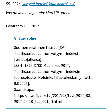
551 3324,
volyymi.indeksi@tilastokeskus.fi
Vastaava tilastojohtaja: Mari Ylä-Jarkko
Päivitetty 10.5.2017
Viittausohje
:
Suomen virallinen tilasto (SVT):
Teollisuustuotannon volyymi-indeksi
[verkkojulkaisu].
ISSN=1796-3788.
Maaliskuu
2017,
Teollisuustuotannon volyymi-indeksin
laatuseloste . Helsinki: Tilastokeskus [viitattu:
9.8.2026].
Saantitapa:
https://stat.fi/til/ttvi/2017/03/ttvi_2017_03_
2017-05-10_laa_001_fi.html