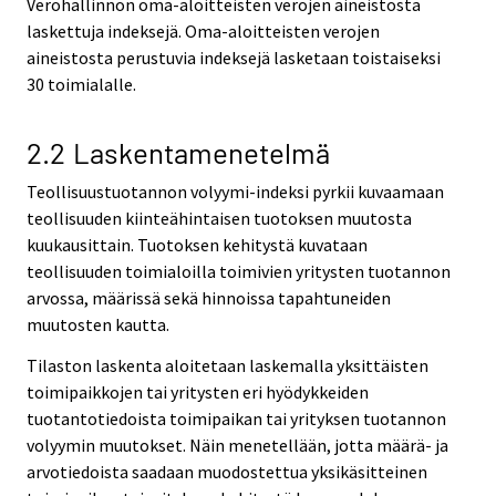
Verohallinnon oma-aloitteisten verojen aineistosta
laskettuja indeksejä. Oma-aloitteisten verojen
aineistosta perustuvia indeksejä lasketaan toistaiseksi
30 toimialalle.
2.2 Laskentamenetelmä
Teollisuustuotannon volyymi-indeksi pyrkii kuvaamaan
teollisuuden kiinteähintaisen tuotoksen muutosta
kuukausittain. Tuotoksen kehitystä kuvataan
teollisuuden toimialoilla toimivien yritysten tuotannon
arvossa, määrissä sekä hinnoissa tapahtuneiden
muutosten kautta.
Tilaston laskenta aloitetaan laskemalla yksittäisten
toimipaikkojen tai yritysten eri hyödykkeiden
tuotantotiedoista toimipaikan tai yrityksen tuotannon
volyymin muutokset. Näin menetellään, jotta määrä- ja
arvotiedoista saadaan muodostettua yksikäsitteinen