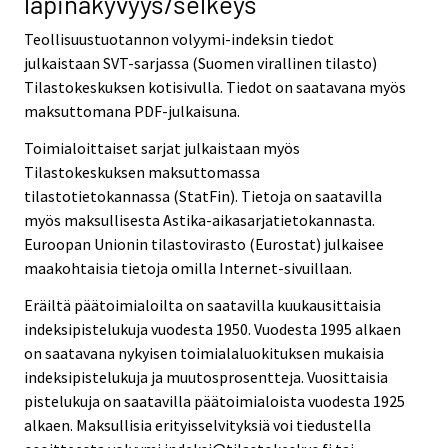
läpinäkyvyys/selkeys
Teollisuustuotannon volyymi-indeksin tiedot
julkaistaan SVT-sarjassa (Suomen virallinen tilasto)
Tilastokeskuksen kotisivulla. Tiedot on saatavana myös
maksuttomana PDF-julkaisuna.
Toimialoittaiset sarjat julkaistaan myös
Tilastokeskuksen maksuttomassa
tilastotietokannassa (StatFin). Tietoja on saatavilla
myös maksullisesta Astika-aikasarjatietokannasta.
Euroopan Unionin tilastovirasto (Eurostat) julkaisee
maakohtaisia tietoja omilla Internet-sivuillaan.
Eräiltä päätoimialoilta on saatavilla kuukausittaisia
indeksipistelukuja vuodesta 1950. Vuodesta 1995 alkaen
on saatavana nykyisen toimialaluokituksen mukaisia
indeksipistelukuja ja muutosprosentteja. Vuosittaisia
pistelukuja on saatavilla päätoimialoista vuodesta 1925
alkaen. Maksullisia erityisselvityksiä voi tiedustella