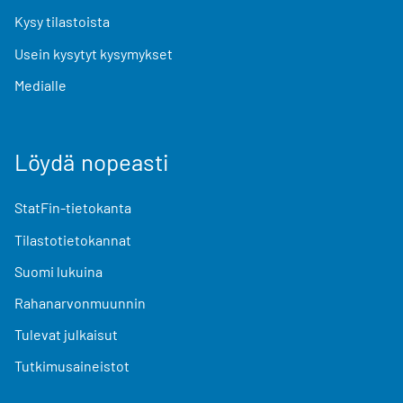
Kysy tilastoista
Usein kysytyt kysymykset
Medialle
Löydä nopeasti
StatFin-tietokanta
Tilastotietokannat
Suomi lukuina
Rahanarvonmuunnin
Tulevat julkaisut
Tutkimusaineistot