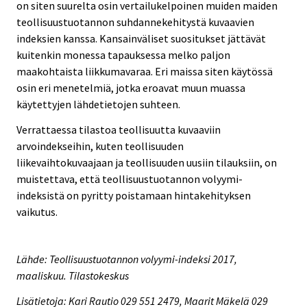
on siten suurelta osin vertailukelpoinen muiden maiden
teollisuustuotannon suhdannekehitystä kuvaavien
indeksien kanssa. Kansainväliset suositukset jättävät
kuitenkin monessa tapauksessa melko paljon
maakohtaista liikkumavaraa. Eri maissa siten käytössä
osin eri menetelmiä, jotka eroavat muun muassa
käytettyjen lähdetietojen suhteen.
Verrattaessa tilastoa teollisuutta kuvaaviin
arvoindekseihin, kuten teollisuuden
liikevaihtokuvaajaan ja teollisuuden uusiin tilauksiin, on
muistettava, että teollisuustuotannon volyymi-
indeksistä on pyritty poistamaan hintakehityksen
vaikutus.
Lähde: Teollisuustuotannon volyymi-indeksi 2017,
maaliskuu. Tilastokeskus
Lisätietoja: Kari Rautio 029 551 2479, Maarit Mäkelä 029