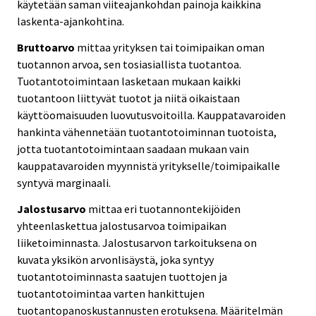
käytetään saman viiteajankohdan painoja kaikkina
laskenta-ajankohtina.
Bruttoarvo
mittaa yrityksen tai toimipaikan oman
tuotannon arvoa, sen tosiasiallista tuotantoa.
Tuotantotoimintaan lasketaan mukaan kaikki
tuotantoon liittyvät tuotot ja niitä oikaistaan
käyttöomaisuuden luovutusvoitoilla. Kauppatavaroiden
hankinta vähennetään tuotantotoiminnan tuotoista,
jotta tuotantotoimintaan saadaan mukaan vain
kauppatavaroiden myynnistä yritykselle/toimipaikalle
syntyvä marginaali.
Jalostusarvo
mittaa eri tuotannontekijöiden
yhteenlaskettua jalostusarvoa toimipaikan
liiketoiminnasta. Jalostusarvon tarkoituksena on
kuvata yksikön arvonlisäystä, joka syntyy
tuotantotoiminnasta saatujen tuottojen ja
tuotantotoimintaa varten hankittujen
tuotantopanoskustannusten erotuksena. Määritelmän