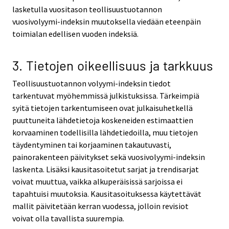
lasketulla vuositason teollisuustuotannon
vuosivolyymi-indeksin muutoksella viedään eteenpäin
toimialan edellisen vuoden indeksiä.
3. Tietojen oikeellisuus ja tarkkuus
Teollisuustuotannon volyymi-indeksin tiedot
tarkentuvat myöhemmissä julkistuksissa. Tärkeimpiä
syitä tietojen tarkentumiseen ovat julkaisuhetkellä
puuttuneita lähdetietoja koskeneiden estimaattien
korvaaminen todellisilla lähdetiedoilla, muu tietojen
täydentyminen tai korjaaminen takautuvasti,
painorakenteen päivitykset sekä vuosivolyymi-indeksin
laskenta. Lisäksi kausitasoitetut sarjat ja trendisarjat
voivat muuttua, vaikka alkuperäisissä sarjoissa ei
tapahtuisi muutoksia. Kausitasoituksessa käytettävät
mallit päivitetään kerran vuodessa, jolloin revisiot
voivat olla tavallista suurempia.