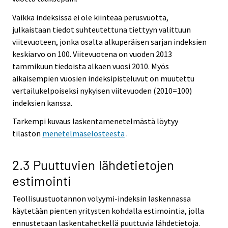
Vaikka indeksissä ei ole kiinteää perusvuotta,
julkaistaan tiedot suhteutettuna tiettyyn valittuun
viitevuoteen, jonka osalta alkuperäisen sarjan indeksien
keskiarvo on 100. Viitevuotena on vuoden 2013
tammikuun tiedoista alkaen vuosi 2010. Myös
aikaisempien vuosien indeksipisteluvut on muutettu
vertailukelpoiseksi nykyisen viitevuoden (2010=100)
indeksien kanssa.
Tarkempi kuvaus laskentamenetelmästä löytyy
tilaston
menetelmäselosteesta
.
2.3 Puuttuvien lähdetietojen
estimointi
Teollisuustuotannon volyymi-indeksin laskennassa
käytetään pienten yritysten kohdalla estimointia, jolla
ennustetaan laskentahetkellä puuttuvia lähdetietoja.