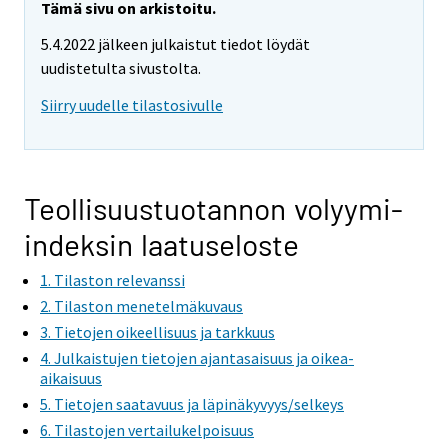
Tämä sivu on arkistoitu.
5.4.2022 jälkeen julkaistut tiedot löydät
uudistetulta sivustolta.
Siirry uudelle tilastosivulle
Teollisuustuotannon volyymi-
indeksin laatuseloste
1. Tilaston relevanssi
2. Tilaston menetelmäkuvaus
3. Tietojen oikeellisuus ja tarkkuus
4. Julkaistujen tietojen ajantasaisuus ja oikea-
aikaisuus
5. Tietojen saatavuus ja läpinäkyvyys/selkeys
6. Tilastojen vertailukelpoisuus