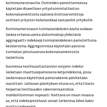
kolminumerotasolla. Ositteiden painottamisessa
käytetään Alueellisen yritystoimintatilaston
kokonaisaineistosta saatavia bruttoarvotietoja
ositteen yritysten kokoluokkaa vastaaville yrityksille.
Kolminumerotason toimialaindeksien avulla voidaan
laskea erilaisia useita alatoimialoja yhdistäviä
aggregaatti-indeksejä toimialaindeksien painotettuina
keskiarvoina. Aggregoinnissa käytetään painona
toimialan jalostusarvoa kokonaisaineistosta
laskettuna.
Suomessa teollisuustuotannon volyymi-indeksi
lasketaan muuttuvapainoisena ketjuindeksinä, jossa
laskennassa käytettävä painorakenne päivitetään
vuosittain. Jatkuvan päivityksen etuna on, että tilasto
heijastaa teollisuuden rakennemuutoksia
mahdollisimman nopeasti. Haittana on muun muassa
se, että indeksipisteluvut voivat tarkentua lähes kaksi
vuotta taaksepäin.