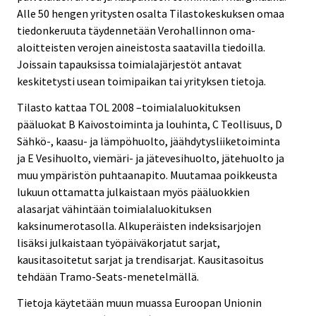
Alle 50 hengen yritysten osalta Tilastokeskuksen omaa
tiedonkeruuta täydennetään Verohallinnon oma-
aloitteisten verojen aineistosta saatavilla tiedoilla.
Joissain tapauksissa toimialajärjestöt antavat
keskitetysti usean toimipaikan tai yrityksen tietoja.
Tilasto kattaa TOL 2008 –toimialaluokituksen
pääluokat B Kaivostoiminta ja louhinta, C Teollisuus, D
Sähkö-, kaasu- ja lämpöhuolto, jäähdytysliiketoiminta
ja E Vesihuolto, viemäri- ja jätevesihuolto, jätehuolto ja
muu ympäristön puhtaanapito. Muutamaa poikkeusta
lukuun ottamatta julkaistaan myös pääluokkien
alasarjat vähintään toimialaluokituksen
kaksinumerotasolla. Alkuperäisten indeksisarjojen
lisäksi julkaistaan työpäiväkorjatut sarjat,
kausitasoitetut sarjat ja trendisarjat. Kausitasoitus
tehdään Tramo-Seats-menetelmällä.
Tietoja käytetään muun muassa Euroopan Unionin