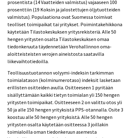
prosentista (14 Vaatteiden valmistus) vajaaseen 100
prosenttiin (19 Koksin ja jalostettujen öljytuotteiden
valmistus). Populaationa ovat Suomessa toimivat
teolliset toimipaikat tai yritykset. Poimintakehikkona
käytetään Tilastokeskuksen yritysrekisteriä. Alle 50
hengen yritysten osalta Tilastokeskuksen omaa
tiedonkeruuta täydennetään Verohallinnon oma-
aloitteisteisten verojen aineistosta saatavilla
liikevaihtotiedoilla.
Teollisuustuotannon volyymi-indeksin tarkimman
toimialatason (kolminumerotaso) indeksit lasketaan
erillisten ositteiden avulla. Ositteeseen 1 pyritään
sisällyttämään kaikki tietyn toimialan yli 150 hengen
yritysten toimipaikat. Ositteeseen 2 on valittu otos yli
50 ja alle 150 hengen yrityksistä PPS-otannalla. Osite 3
koostuu alle 50 hengen yrityksistä. Alle 50 hengen
yritysten osalta käytetään ositteessa 3 joillakin
toimialoilla oman tiedonkeruun asemesta