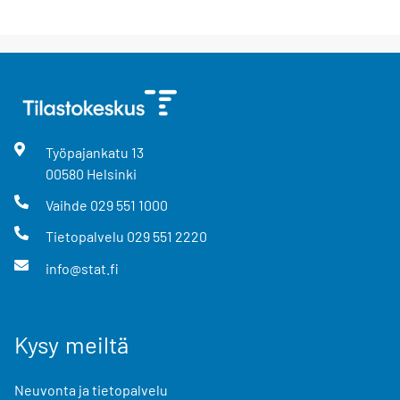
Työpajankatu
13
00580
Helsinki
Vaihde
029 551 1000
Tietopalvelu
029 551 2220
info@stat.fi
Kysy meiltä
Neuvonta ja tietopalvelu