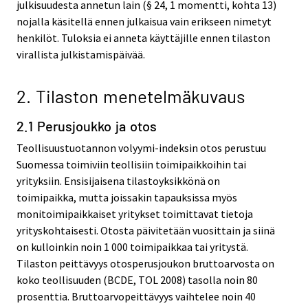
julkisuudesta annetun lain (§ 24, 1 momentti, kohta 13)
nojalla käsitellä ennen julkaisua vain erikseen nimetyt
henkilöt. Tuloksia ei anneta käyttäjille ennen tilaston
virallista julkistamispäivää.
2. Tilaston menetelmäkuvaus
2.1 Perusjoukko ja otos
Teollisuustuotannon volyymi-indeksin otos perustuu
Suomessa toimiviin teollisiin toimipaikkoihin tai
yrityksiin. Ensisijaisena tilastoyksikkönä on
toimipaikka, mutta joissakin tapauksissa myös
monitoimipaikkaiset yritykset toimittavat tietoja
yrityskohtaisesti. Otosta päivitetään vuosittain ja siinä
on kulloinkin noin 1 000 toimipaikkaa tai yritystä.
Tilaston peittävyys otosperusjoukon bruttoarvosta on
koko teollisuuden (BCDE, TOL 2008) tasolla noin 80
prosenttia. Bruttoarvopeittävyys vaihtelee noin 40