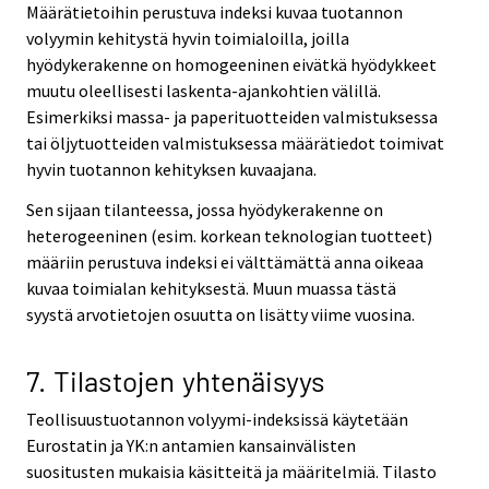
Määrätietoihin perustuva indeksi kuvaa tuotannon
volyymin kehitystä hyvin toimialoilla, joilla
hyödykerakenne on homogeeninen eivätkä hyödykkeet
muutu oleellisesti laskenta-ajankohtien välillä.
Esimerkiksi massa- ja paperituotteiden valmistuksessa
tai öljytuotteiden valmistuksessa määrätiedot toimivat
hyvin tuotannon kehityksen kuvaajana.
Sen sijaan tilanteessa, jossa hyödykerakenne on
heterogeeninen (esim. korkean teknologian tuotteet)
määriin perustuva indeksi ei välttämättä anna oikeaa
kuvaa toimialan kehityksestä. Muun muassa tästä
syystä arvotietojen osuutta on lisätty viime vuosina.
7. Tilastojen yhtenäisyys
Teollisuustuotannon volyymi-indeksissä käytetään
Eurostatin ja YK:n antamien kansainvälisten
suositusten mukaisia käsitteitä ja määritelmiä. Tilasto