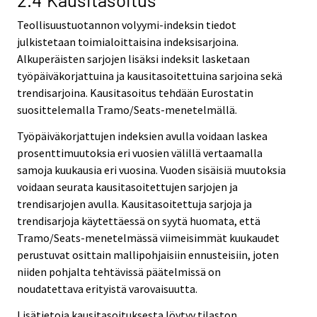
Teollisuustuotannon volyymi-indeksin tiedot
julkistetaan toimialoittaisina indeksisarjoina.
Alkuperäisten sarjojen lisäksi indeksit lasketaan
työpäiväkorjattuina ja kausitasoitettuina sarjoina sekä
trendisarjoina. Kausitasoitus tehdään Eurostatin
suosittelemalla Tramo/Seats-menetelmällä.
Työpäiväkorjattujen indeksien avulla voidaan laskea
prosenttimuutoksia eri vuosien välillä vertaamalla
samoja kuukausia eri vuosina. Vuoden sisäisiä muutoksia
voidaan seurata kausitasoitettujen sarjojen ja
trendisarjojen avulla. Kausitasoitettuja sarjoja ja
trendisarjoja käytettäessä on syytä huomata, että
Tramo/Seats-menetelmässä viimeisimmät kuukaudet
perustuvat osittain mallipohjaisiin ennusteisiin, joten
niiden pohjalta tehtävissä päätelmissä on
noudatettava erityistä varovaisuutta.
Lisätietoja kausitasoituksesta löytyy tilaston