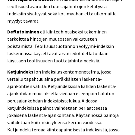
teollisuustavaroiden tuottajahintojen kehitystä.
Indeksiin sisältyvät sekä kotimaahan että ulkomaille
myydyt tavarat.
Deflatoiminen
eli kiinteähintaiseksi tekeminen
tarkoittaa hintojen muutosten vaikutusten
poistamista. Teollisuustuotannon volyymi-indeksin
laskennassa käytettävät arvotiedot deflatoidaan
käyttäen teollisuuden tuottajahintaindeksiä.
Ketjuindeksi
on indeksilaskentamenetelmä, jossa
vertailu tapahtuu aina peräkkäisten laskenta-
ajankohtien välillä. Ketjuindeksissä kahden laskenta-
ajankohdan muutoksella viedään eteenpäin halutun
perusajankohdan indeksipistelukua. Aidossa
ketjuindeksissä painot vaihdetaan periaatteessa
jokaisena laskenta-ajankohtana. Käytännössä painoja
vaihdetaan kuitenkin yleensä kerran vuodessa.
Ketjuindeksi eroaa kiinteäpainoisesta indeksistä, jossa