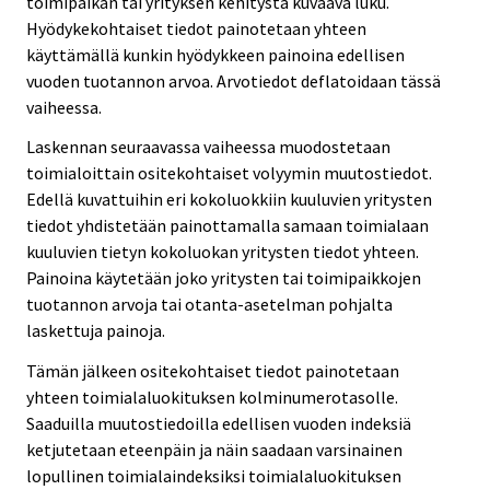
toimipaikan tai yrityksen kehitystä kuvaava luku.
Hyödykekohtaiset tiedot painotetaan yhteen
käyttämällä kunkin hyödykkeen painoina edellisen
vuoden tuotannon arvoa. Arvotiedot deflatoidaan tässä
vaiheessa.
Laskennan seuraavassa vaiheessa muodostetaan
toimialoittain ositekohtaiset volyymin muutostiedot.
Edellä kuvattuihin eri kokoluokkiin kuuluvien yritysten
tiedot yhdistetään painottamalla samaan toimialaan
kuuluvien tietyn kokoluokan yritysten tiedot yhteen.
Painoina käytetään joko yritysten tai toimipaikkojen
tuotannon arvoja tai otanta-asetelman pohjalta
laskettuja painoja.
Tämän jälkeen ositekohtaiset tiedot painotetaan
yhteen toimialaluokituksen kolminumerotasolle.
Saaduilla muutostiedoilla edellisen vuoden indeksiä
ketjutetaan eteenpäin ja näin saadaan varsinainen
lopullinen toimialaindeksiksi toimialaluokituksen