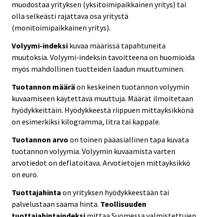
muodostaa yrityksen (yksitoimipaikkainen yritys) tai
olla selkeästi rajattava osa yritystä
(monitoimipaikkainen yritys).
Volyymi-indeksi
kuvaa määrissä tapahtuneita
muutoksia. Volyymi-indeksin tavoitteena on huomioida
myös mahdollinen tuotteiden laadun muuttuminen.
Tuotannon määrä
on keskeinen tuotannon volyymin
kuvaamiseen käytettävä muuttuja. Määrät ilmoitetaan
hyödykkeittäin. Hyödykkeestä riippuen mittayksikkönä
on esimerkiksi kilogramma, litra tai kappale.
Tuotannon arvo
on toinen pääasiallinen tapa kuvata
tuotannon volyymia. Volyymin kuvaamista varten
arvotiedot on deflatoitava. Arvotietojen mittayksikkö
on euro.
Tuottajahinta
on yrityksen hyödykkeestään tai
palvelustaan saama hinta.
Teollisuuden
tuottajahintaindeksi
mittaa Suomessa valmistettujen