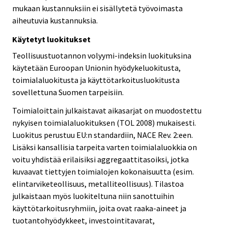
mukaan kustannuksiin ei sisällytetä työvoimasta
aiheutuvia kustannuksia.
Käytetyt luokitukset
Teollisuustuotannon volyymi-indeksin luokituksina
käytetään Euroopan Unionin hyödykeluokitusta,
toimialaluokitusta ja käyttötarkoitusluokitusta
sovellettuna Suomen tarpeisiin.
Toimialoittain julkaistavat aikasarjat on muodostettu
nykyisen toimialaluokituksen (TOL 2008) mukaisesti.
Luokitus perustuu EU:n standardiin, NACE Rev. 2:een.
Lisäksi kansallisia tarpeita varten toimialaluokkia on
voitu yhdistää erilaisiksi aggregaattitasoiksi, jotka
kuvaavat tiettyjen toimialojen kokonaisuutta (esim.
elintarviketeollisuus, metalliteollisuus). Tilastoa
julkaistaan myös luokiteltuna niin sanottuihin
käyttötarkoitusryhmiin, joita ovat raaka-aineet ja
tuotantohyödykkeet, investointitavarat,