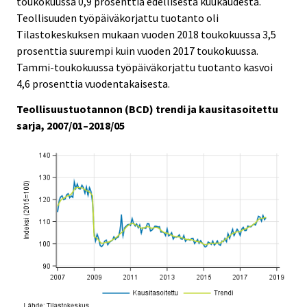
toukokuussa 0,9 prosenttia edellisestä kuukaudesta.
i
i
Teollisuuden työpäiväkorjattu tuotanto oli
c
c
e
e
Tilastokeskuksen mukaan vuoden 2018 toukokuussa 3,5
.
.
prosenttia suurempi kuin vuoden 2017 toukokuussa.
Tammi-toukokuussa työpäiväkorjattu tuotanto kasvoi
4,6 prosenttia vuodentakaisesta.
Teollisuustuotannon (BCD) trendi ja kausitasoitettu
sarja, 2007/01–2018/05