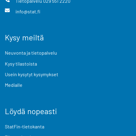
Tietopalvelu
029 551 2220
info@stat.fi
Kysy meiltä
Neuvonta ja tietopalvelu
Kysy tilastoista
Usein kysytyt kysymykset
Medialle
Löydä nopeasti
StatFin-tietokanta