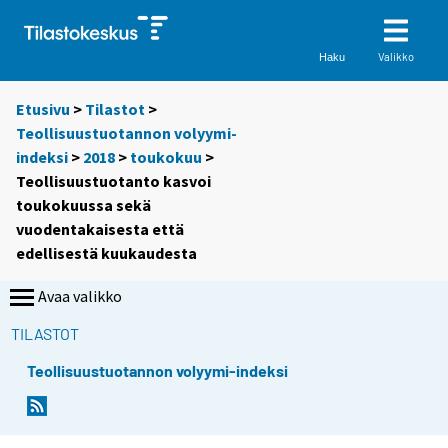
Valikko
Haku
Etusivu
>
Tilastot
>
Teollisuustuotannon volyymi-
indeksi
>
2018
>
toukokuu
>
Teollisuustuotanto kasvoi
toukokuussa sekä
vuodentakaisesta että
edellisestä kuukaudesta
Avaa valikko
TILASTOT
Teollisuustuotannon volyymi-indeksi
Y
Y
o
o
u
u