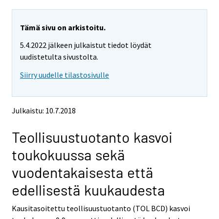
a
a
r
r
e
e
Tämä sivu on arkistoitu.
m
m
5.4.2022 jälkeen julkaistut tiedot löydät
o
o
v
v
uudistetulta sivustolta.
i
i
Siirry uudelle tilastosivulle
n
n
g
g
t
t
o
o
Julkaistu: 10.7.2018
a
a
n
n
Teollisuustuotanto kasvoi
o
o
t
t
toukokuussa sekä
h
h
e
e
vuodentakaisesta että
r
r
s
s
edellisestä kuukaudesta
e
e
r
r
Kausitasoitettu teollisuustuotanto (TOL BCD) kasvoi
v
v