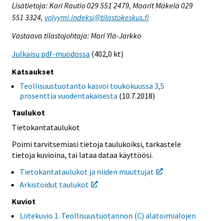
Lisätietoja: Kari Rautio 029 551 2479, Maarit Mäkelä 029
551 3324,
volyymi.indeksi@tilastokeskus.fi
Vastaava tilastojohtaja: Mari Ylä-Jarkko
Julkaisu pdf-muodossa
(402,0 kt)
Katsaukset
Teollisuustuotanto kasvoi toukokuussa 3,5
prosenttia vuodentakaisesta
(10.7.2018)
Taulukot
Tietokantataulukot
Poimi tarvitsemiasi tietoja taulukoiksi, tarkastele
tietoja kuvioina, tai lataa dataa käyttöösi.
Tietokantataulukot ja niiden muuttujat
Arkistoidut taulukot
Kuviot
Liitekuvio 1. Teollisuustuotannon (C) alatoimialojen