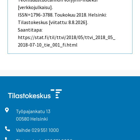
[verkkojulkaisu].
ISSN=1796-3788.
Toukokuu
2018. Helsinki:
Tilastokeskus [viitattu: 8.8.2026].
Saantitapa:
https://stat.fi/til/ttvi/2018/05/ttvi_2018_05_
2018-07-10_tie_001_fi.html
Työpajankatu
13
00580
Helsinki
Vaihde
029 551 1000