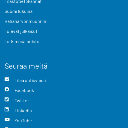
Tilastotietokannat
Suomi lukuina
Rahanarvonmuunnin
Tulevat julkaisut
Tutkimusaineistot
Seuraa meitä
Tilaa uutisviesti
Facebook
Twitter
LinkedIn
YouTube