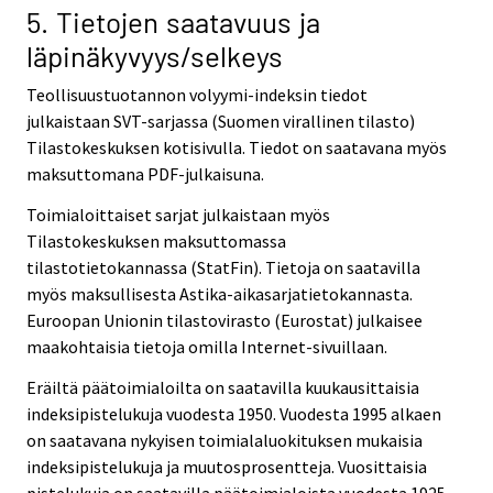
5. Tietojen saatavuus ja
läpinäkyvyys/selkeys
Teollisuustuotannon volyymi-indeksin tiedot
julkaistaan SVT-sarjassa (Suomen virallinen tilasto)
Tilastokeskuksen kotisivulla. Tiedot on saatavana myös
maksuttomana PDF-julkaisuna.
Toimialoittaiset sarjat julkaistaan myös
Tilastokeskuksen maksuttomassa
tilastotietokannassa (StatFin). Tietoja on saatavilla
myös maksullisesta Astika-aikasarjatietokannasta.
Euroopan Unionin tilastovirasto (Eurostat) julkaisee
maakohtaisia tietoja omilla Internet-sivuillaan.
Eräiltä päätoimialoilta on saatavilla kuukausittaisia
indeksipistelukuja vuodesta 1950. Vuodesta 1995 alkaen
on saatavana nykyisen toimialaluokituksen mukaisia
indeksipistelukuja ja muutosprosentteja. Vuosittaisia
pistelukuja on saatavilla päätoimialoista vuodesta 1925