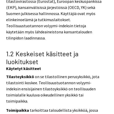
tilastovirastossa (Eurostat), Euroopan keskuspankissa
(EKP), kansainvälisissä järjestöissä (OECD, YK) sekä
Suomen julkisessa hallinnossa. Käyttäjiä ovat myös
elinkeinoelämä ja tutkimuslaitokset.
Teollisuustuotannon volyymi-indeksin tietoja
käytetään myös lähdeaineistona kansantalouden
tilinpidon laadinnassa.
1.2 Keskeiset käsitteet ja
luokitukset
Käytetyt käsitteet
Tilastoyksikkö
on se tilastollinen perusyksikkö, jota
tilastointi koskee. Teollisuustuotannon volyymi-
indeksin ensisijainen tilastoyksikkö on teollisuuden
toimialalle kuuluva oikeudellinen yksikkö tai
toimipaikka.
Toimipaikka
tarkoittaa taloudellista yksikköä, jossa