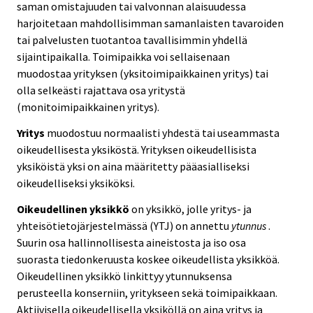
saman omistajuuden tai valvonnan alaisuudessa
harjoitetaan mahdollisimman samanlaisten tavaroiden
tai palvelusten tuotantoa tavallisimmin yhdellä
sijaintipaikalla. Toimipaikka voi sellaisenaan
muodostaa yrityksen (yksitoimipaikkainen yritys) tai
olla selkeästi rajattava osa yritystä
(monitoimipaikkainen yritys).
Yritys
muodostuu normaalisti yhdestä tai useammasta
oikeudellisesta yksiköstä. Yrityksen oikeudellisista
yksiköistä yksi on aina määritetty pääasialliseksi
oikeudelliseksi yksiköksi.
Oikeudellinen yksikkö
on yksikkö, jolle yritys- ja
yhteisötietojärjestelmässä (YTJ) on annettu
ytunnus
.
Suurin osa hallinnollisesta aineistosta ja iso osa
suorasta tiedonkeruusta koskee oikeudellista yksikköä.
Oikeudellinen yksikkö linkittyy ytunnuksensa
perusteella konserniin, yritykseen sekä toimipaikkaan.
Aktiivisella oikeudellisella yksiköllä on aina yritys ja