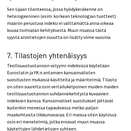
Sen sijaan tilanteessa, jossa hyödykerakenne on
heterogeeninen (esim. korkean teknologian tuotteet)
määriin perustuva indeksi ei välttämättä anna oikeaa
kuvaa toimialan kehityksestä. Muun muassa tästä
syystä arvotietojen osuutta on lisätty viime vuosina.
7. Tilastojen yhtenäisyys
Teollisuustuotannon volyymi-indeksissä käytetään
Eurostatin ja YK:n antamien kansainvälisten
suositusten mukaisia käsitteitä ja määritelmiä. Tilasto
on siten suurelta osin vertailukelpoinen muiden maiden
teollisuustuotannon suhdannekehitystä kuvaavien
indeksien kanssa. Kansainväliset suositukset jättävät
kuitenkin monessa tapauksessa melko paljon
maakohtaista liikkumavaraa. Eri maissa siten käytössä
osin eri menetelmiä, jotka eroavat muun muassa
käytettyjen lähdetietojen suhteen.