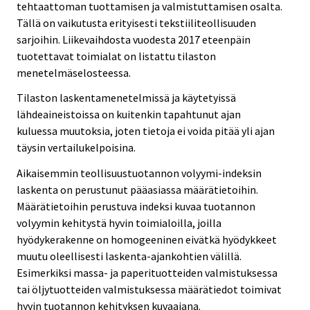
tehtaattoman tuottamisen ja valmistuttamisen osalta.
Tällä on vaikutusta erityisesti tekstiiliteollisuuden
sarjoihin. Liikevaihdosta vuodesta 2017 eteenpäin
tuotettavat toimialat on listattu tilaston
menetelmäselosteessa.
Tilaston laskentamenetelmissä ja käytetyissä
lähdeaineistoissa on kuitenkin tapahtunut ajan
kuluessa muutoksia, joten tietoja ei voida pitää yli ajan
täysin vertailukelpoisina.
Aikaisemmin teollisuustuotannon volyymi-indeksin
laskenta on perustunut pääasiassa määrätietoihin.
Määrätietoihin perustuva indeksi kuvaa tuotannon
volyymin kehitystä hyvin toimialoilla, joilla
hyödykerakenne on homogeeninen eivätkä hyödykkeet
muutu oleellisesti laskenta-ajankohtien välillä.
Esimerkiksi massa- ja paperituotteiden valmistuksessa
tai öljytuotteiden valmistuksessa määrätiedot toimivat
hyvin tuotannon kehityksen kuvaajana.