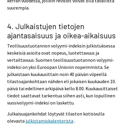
kerran vuodessa, jolloin revisiot voivat olla tavallista
suurempia.
4. Julkaistujen tietojen
ajantasaisuus ja oikea-aikaisuus
Teollisuustuotannon volyymi-indeksin julkistuksessa
keskeisiä asioita ovat nopeus, luotettavuus ja
vertailtavuus. Suomen teollisuustuotannon volyymi-
indeksi on yksi Euroopan Unionin nopeimmista. Se
julkaistaan kuukausittain noin 40 päivän viipeellä
tilastoajankohtaan nähden eli jokaisen kuukauden 10.
päivä tai edellinen arkipäivä kello 8.00. Kuukausittaiset
tiedot saattavat tarkentua siihen asti, kun lopullinen
vuosivolyymi-indeksi on laskettu.
Julkaisuajankohdat löytyvät tilaston kotisivulla
olevasta
julkistamiskalenterista
.