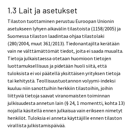
1.3 Lait ja asetukset
Tilaston tuottaminen perustuu Euroopan Unionin
asetukseen lyhyen aikavälin tilastoista (1158/2005) ja
Suomessa tilaston laadintaa ohjaa tilastolaki
(280/2004, muut 361/2013). Tiedonantajilta kerätään
vain ne välttämättömät tiedot, joita ei saada muualta.
Tietoja julkaistaessa otetaan huomioon tietojen
luottamuksellisuus ja pidetään huoli siitä, että
tuloksista ei voi päätellä yksittäisen yrityksen tietoja
tai kehitystä. Teollisuustuotannon volyymi-indeksi
kuuluu niin sanottuihin herkkiin tilastoihin, joihin
liittyviä tietoja saavat viranomaisten toiminnan
julkisuudesta annetun lain (§ 24, 1 momentti, kohta 13)
nojalla käsitellä ennen julkaisua vain erikseen nimetyt
henkilöt. Tuloksia ei anneta käyttäjille ennen tilaston
virallista julkistamispäivää.