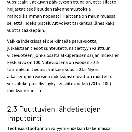
vuosittain. Jatkuvan päivityksen etuna on, että tilasto
heijastaa teollisuuden rakennemuutoksia
mahdollisimman nopeasti. Haittana on muun muassa
se, että indeksipisteluvut voivat tarkentua lähes kaksi
vuotta taaksepäin.
Vaikka indeksissä ei ole kiinteää perusvuotta,
julkaistaan tiedot suhteutettuna tiettyyn valittuun
viitevuoteen, jonka osalta alkuperäisen sarjan indeksien
keskiarvo on 100. Viitevuotena on vuoden 2018
tammikuun tiedoista alkaen vuosi 2015. Myös
aikaisempien vuosien indeksipisteluvut on muutettu
vertailukelpoiseksi nykyisen viitevuoden (2015=100)
indeksien kanssa.
2.3 Puuttuvien lähdetietojen
imputointi
Teollisuustuotannon volyymi-indeksin laskennassa