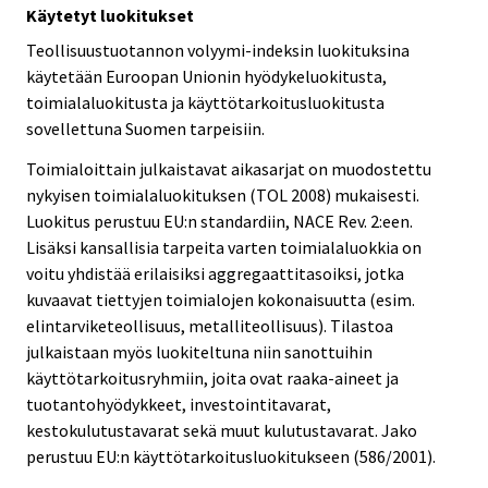
Käytetyt luokitukset
Teollisuustuotannon volyymi-indeksin luokituksina
käytetään Euroopan Unionin hyödykeluokitusta,
toimialaluokitusta ja käyttötarkoitusluokitusta
sovellettuna Suomen tarpeisiin.
Toimialoittain julkaistavat aikasarjat on muodostettu
nykyisen toimialaluokituksen (TOL 2008) mukaisesti.
Luokitus perustuu EU:n standardiin, NACE Rev. 2:een.
Lisäksi kansallisia tarpeita varten toimialaluokkia on
voitu yhdistää erilaisiksi aggregaattitasoiksi, jotka
kuvaavat tiettyjen toimialojen kokonaisuutta (esim.
elintarviketeollisuus, metalliteollisuus). Tilastoa
julkaistaan myös luokiteltuna niin sanottuihin
käyttötarkoitusryhmiin, joita ovat raaka-aineet ja
tuotantohyödykkeet, investointitavarat,
kestokulutustavarat sekä muut kulutustavarat. Jako
perustuu EU:n käyttötarkoitusluokitukseen (586/2001).