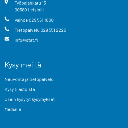
Työpajankatu
13
00580
Helsinki
Vaihde
029 551 1000
Tietopalvelu
029 551 2220
info@stat.fi
Kysy meiltä
Neuvonta ja tietopalvelu
Kysy tilastoista
Usein kysytyt kysymykset
Medialle