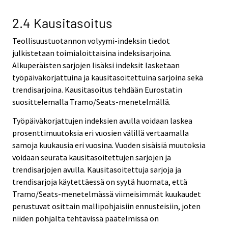
2.4 Kausitasoitus
Teollisuustuotannon volyymi-indeksin tiedot
julkistetaan toimialoittaisina indeksisarjoina.
Alkuperäisten sarjojen lisäksi indeksit lasketaan
työpäiväkorjattuina ja kausitasoitettuina sarjoina sekä
trendisarjoina. Kausitasoitus tehdään Eurostatin
suosittelemalla Tramo/Seats-menetelmällä.
Työpäiväkorjattujen indeksien avulla voidaan laskea
prosenttimuutoksia eri vuosien välillä vertaamalla
samoja kuukausia eri vuosina. Vuoden sisäisiä muutoksia
voidaan seurata kausitasoitettujen sarjojen ja
trendisarjojen avulla. Kausitasoitettuja sarjoja ja
trendisarjoja käytettäessä on syytä huomata, että
Tramo/Seats-menetelmässä viimeisimmät kuukaudet
perustuvat osittain mallipohjaisiin ennusteisiin, joten
niiden pohjalta tehtävissä päätelmissä on