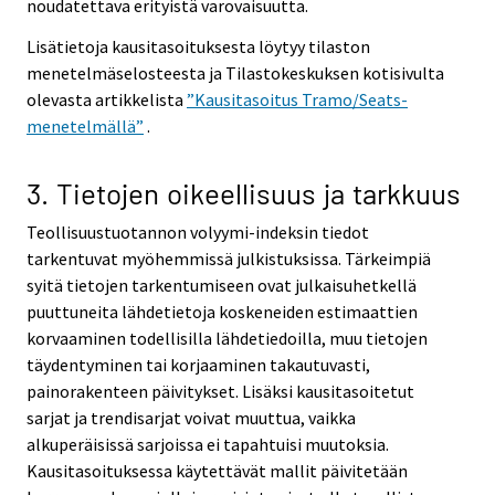
noudatettava erityistä varovaisuutta.
Lisätietoja kausitasoituksesta löytyy tilaston
menetelmäselosteesta ja Tilastokeskuksen kotisivulta
olevasta artikkelista
”Kausitasoitus Tramo/Seats-
menetelmällä”
.
3. Tietojen oikeellisuus ja tarkkuus
Teollisuustuotannon volyymi-indeksin tiedot
tarkentuvat myöhemmissä julkistuksissa. Tärkeimpiä
syitä tietojen tarkentumiseen ovat julkaisuhetkellä
puuttuneita lähdetietoja koskeneiden estimaattien
korvaaminen todellisilla lähdetiedoilla, muu tietojen
täydentyminen tai korjaaminen takautuvasti,
painorakenteen päivitykset. Lisäksi kausitasoitetut
sarjat ja trendisarjat voivat muuttua, vaikka
alkuperäisissä sarjoissa ei tapahtuisi muutoksia.
Kausitasoituksessa käytettävät mallit päivitetään