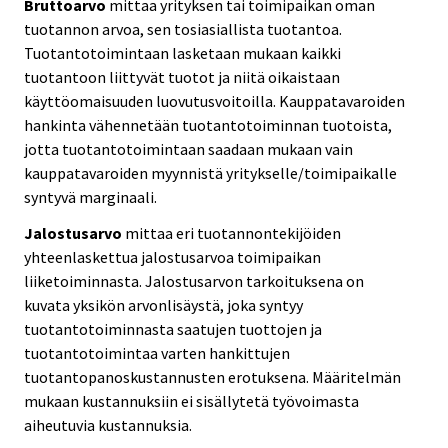
Bruttoarvo
mittaa yrityksen tai toimipaikan oman
tuotannon arvoa, sen tosiasiallista tuotantoa.
Tuotantotoimintaan lasketaan mukaan kaikki
tuotantoon liittyvät tuotot ja niitä oikaistaan
käyttöomaisuuden luovutusvoitoilla. Kauppatavaroiden
hankinta vähennetään tuotantotoiminnan tuotoista,
jotta tuotantotoimintaan saadaan mukaan vain
kauppatavaroiden myynnistä yritykselle/toimipaikalle
syntyvä marginaali.
Jalostusarvo
mittaa eri tuotannontekijöiden
yhteenlaskettua jalostusarvoa toimipaikan
liiketoiminnasta. Jalostusarvon tarkoituksena on
kuvata yksikön arvonlisäystä, joka syntyy
tuotantotoiminnasta saatujen tuottojen ja
tuotantotoimintaa varten hankittujen
tuotantopanoskustannusten erotuksena. Määritelmän
mukaan kustannuksiin ei sisällytetä työvoimasta
aiheutuvia kustannuksia.