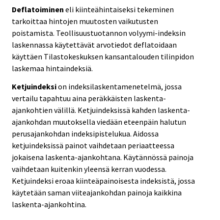
Deflatoiminen
eli kiinteähintaiseksi tekeminen
tarkoittaa hintojen muutosten vaikutusten
poistamista. Teollisuustuotannon volyymi-indeksin
laskennassa käytettävät arvotiedot deflatoidaan
käyttäen Tilastokeskuksen kansantalouden tilinpidon
laskemaa hintaindeksiä.
Ketjuindeksi
on indeksilaskentamenetelmä, jossa
vertailu tapahtuu aina peräkkäisten laskenta-
ajankohtien välillä. Ketjuindeksissä kahden laskenta-
ajankohdan muutoksella viedään eteenpäin halutun
perusajankohdan indeksipistelukua. Aidossa
ketjuindeksissä painot vaihdetaan periaatteessa
jokaisena laskenta-ajankohtana. Käytännössä painoja
vaihdetaan kuitenkin yleensä kerran vuodessa.
Ketjuindeksi eroaa kiinteäpainoisesta indeksistä, jossa
käytetään saman viiteajankohdan painoja kaikkina
laskenta-ajankohtina.