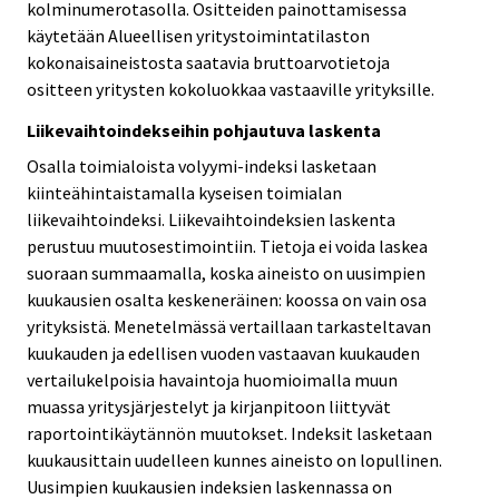
kolminumerotasolla. Ositteiden painottamisessa
käytetään Alueellisen yritystoimintatilaston
kokonaisaineistosta saatavia bruttoarvotietoja
ositteen yritysten kokoluokkaa vastaaville yrityksille.
Liikevaihtoindekseihin pohjautuva laskenta
Osalla toimialoista volyymi-indeksi lasketaan
kiinteähintaistamalla kyseisen toimialan
liikevaihtoindeksi. Liikevaihtoindeksien laskenta
perustuu muutosestimointiin. Tietoja ei voida laskea
suoraan summaamalla, koska aineisto on uusimpien
kuukausien osalta keskeneräinen: koossa on vain osa
yrityksistä. Menetelmässä vertaillaan tarkasteltavan
kuukauden ja edellisen vuoden vastaavan kuukauden
vertailukelpoisia havaintoja huomioimalla muun
muassa yritysjärjestelyt ja kirjanpitoon liittyvät
raportointikäytännön muutokset. Indeksit lasketaan
kuukausittain uudelleen kunnes aineisto on lopullinen.
Uusimpien kuukausien indeksien laskennassa on