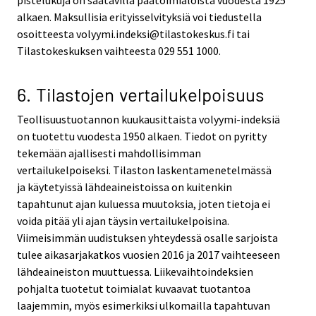
alkaen. Maksullisia erityisselvityksiä voi tiedustella
osoitteesta volyymi.indeksi@tilastokeskus.fi tai
Tilastokeskuksen vaihteesta 029 551 1000.
6. Tilastojen vertailukelpoisuus
Teollisuustuotannon kuukausittaista volyymi-indeksiä
on tuotettu vuodesta 1950 alkaen. Tiedot on pyritty
tekemään ajallisesti mahdollisimman
vertailukelpoiseksi. Tilaston laskentamenetelmässä
ja käytetyissä lähdeaineistoissa on kuitenkin
tapahtunut ajan kuluessa muutoksia, joten tietoja ei
voida pitää yli ajan täysin vertailukelpoisina.
Viimeisimmän uudistuksen yhteydessä osalle sarjoista
tulee aikasarjakatkos vuosien 2016 ja 2017 vaihteeseen
lähdeaineiston muuttuessa. Liikevaihtoindeksien
pohjalta tuotetut toimialat kuvaavat tuotantoa
laajemmin, myös esimerkiksi ulkomailla tapahtuvan