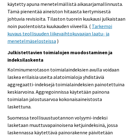
käytetty apuna menetelmällistä aikasarjamallinnusta.
Tämä pienentää aineiston hitaasta kertymisestä
johtuvia revisioita. Tilaston tuorein kuukausi julkaistaan
noin puolentoista kuukauden viiveellä. (
Tarkempi
kuvaus teollisuuden liikevaihtokuvaajan laatu- ja
menetelmäselosteissa
)
Julkistettavien toimialojen muodostaminen ja
indeksilaskenta
Kolminumerotason toimialaindeksien avulla voidaan
laskea erilaisia useita alatoimialoja yhdistäviä
aggregaatti-indeksejä toimialaindeksien painotettuina
keskiarvoina. Aggregoinnissa käytetään painona
toimialan jalostusarvoa kokonaisaineistosta
laskettuna.
Suomessa teollisuustuotannon volyymi-indeksi
lasketaan muuttuvapainoisena ketjuindeksinä, jossa
laskennassa käytettävä painorakenne päivitetään