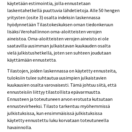
käytetään estimointia, jolla ennustetaan
laskentahetkellä puuttuvia lähdetietoja. Alle 50 hengen
yritysten (osite 3) osalta indeksin laskennassa
hyödynnetään Tilastokeskuksen oman tiedonkeruun
lisäksi Verohallinnon oma-aloitteisten verojen
aineistoa. Oma-aloitteisten verojen aineisto ei ole
saatavilla uusimman julkaistavan kuukauden osalta
vielä julkistushetkellä, joten sen suhteen joudutaan
käyttämään ennustetta.
Tilastojen, joiden laskennassa on käytetty ennusteita,
tuloksiin tulee suhtautua uusimpien julkaistavien
kuukausien osalta varovaisesti. Tämä johtuu siitä, että
ennusteisiin liittyy tilastollista epävarmuutta.
Ennusteen ja toteutuneen arvon erotusta kutsutaan
ennustevirheeksi. Tilasto tarkentuu myöhemmissä
julkistuksissa, kun ensimmäisissä julkistuksissa
käytetty ennustettu luku korvataan toteutuneella
havainnolla.