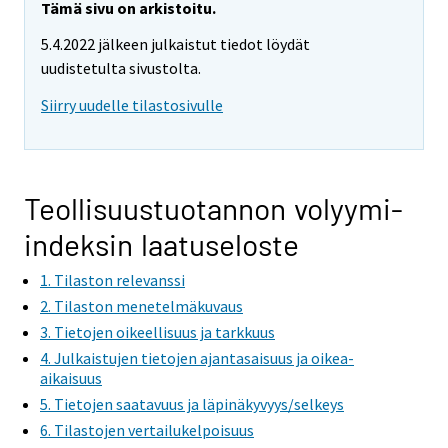
Tämä sivu on arkistoitu.
5.4.2022 jälkeen julkaistut tiedot löydät
uudistetulta sivustolta.
Siirry uudelle tilastosivulle
Teollisuustuotannon volyymi-
indeksin laatuseloste
1. Tilaston relevanssi
2. Tilaston menetelmäkuvaus
3. Tietojen oikeellisuus ja tarkkuus
4. Julkaistujen tietojen ajantasaisuus ja oikea-
aikaisuus
5. Tietojen saatavuus ja läpinäkyvyys/selkeys
6. Tilastojen vertailukelpoisuus