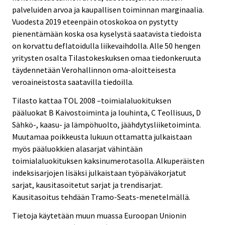
palveluiden arvoa ja kaupallisen toiminnan marginaalia.
Vuodesta 2019 eteenpäin otoskokoa on pystytty
pienentämään koska osa kyselystä saatavista tiedoista
on korvattu deflatoidulla liikevaihdolla. Alle 50 hengen
yritysten osalta Tilastokeskuksen omaa tiedonkeruuta
täydennetään Verohallinnon oma-aloitteisesta
veroaineistosta saatavilla tiedoilla.
Tilasto kattaa TOL 2008 –toimialaluokituksen
pääluokat B Kaivostoiminta ja louhinta, C Teollisuus, D
Sähkö-, kaasu- ja lämpöhuolto, jäähdytysliiketoiminta.
Muutamaa poikkeusta lukuun ottamatta julkaistaan
myös pääluokkien alasarjat vähintään
toimialaluokituksen kaksinumerotasolla. Alkuperäisten
indeksisarjojen lisäksi julkaistaan työpäiväkorjatut
sarjat, kausitasoitetut sarjat ja trendisarjat.
Kausitasoitus tehdään Tramo-Seats-menetelmällä.
Tietoja käytetään muun muassa Euroopan Unionin