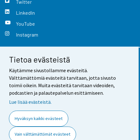
Twitter
LinkedIn
YouTube
Instagram
Tietoa evästeistä
Yhteystiedot
Käytämme sivustollamme evästeitä.
Palaute
Välttämättömiä evästeitä tarvitaan, jotta sivusto
toimii oikein. Muita evästeitä tarvitaan videoiden,
Käyttöehdot
podcastien ja palautepalvelun esittämiseen.
Tietosuoja
Lue lisää evästeistä.
Saavutettavuus
Hyväksyn kaikki evästeet
Tietoa sivustosta
Vain välttämättömät evästeet
Evästeasetukset