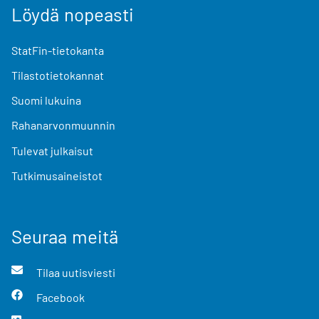
Löydä nopeasti
StatFin-tietokanta
Tilastotietokannat
Suomi lukuina
Rahanarvonmuunnin
Tulevat julkaisut
Tutkimusaineistot
Seuraa meitä
Tilaa uutisviesti
Facebook