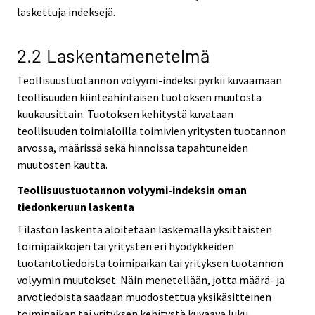
laskettuja indeksejä.
2.2 Laskentamenetelmä
Teollisuustuotannon volyymi-indeksi pyrkii kuvaamaan
teollisuuden kiinteähintaisen tuotoksen muutosta
kuukausittain. Tuotoksen kehitystä kuvataan
teollisuuden toimialoilla toimivien yritysten tuotannon
arvossa, määrissä sekä hinnoissa tapahtuneiden
muutosten kautta.
Teollisuustuotannon volyymi-indeksin oman
tiedonkeruun laskenta
Tilaston laskenta aloitetaan laskemalla yksittäisten
toimipaikkojen tai yritysten eri hyödykkeiden
tuotantotiedoista toimipaikan tai yrityksen tuotannon
volyymin muutokset. Näin menetellään, jotta määrä- ja
arvotiedoista saadaan muodostettua yksikäsitteinen
toimipaikan tai yrityksen kehitystä kuvaava luku.