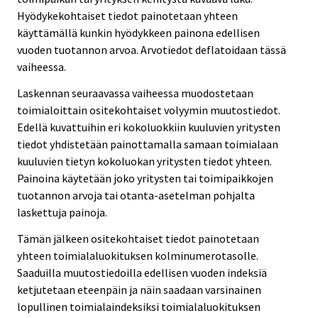
Hyödykekohtaiset tiedot painotetaan yhteen
käyttämällä kunkin hyödykkeen painona edellisen
vuoden tuotannon arvoa. Arvotiedot deflatoidaan tässä
vaiheessa.
Laskennan seuraavassa vaiheessa muodostetaan
toimialoittain ositekohtaiset volyymin muutostiedot.
Edellä kuvattuihin eri kokoluokkiin kuuluvien yritysten
tiedot yhdistetään painottamalla samaan toimialaan
kuuluvien tietyn kokoluokan yritysten tiedot yhteen.
Painoina käytetään joko yritysten tai toimipaikkojen
tuotannon arvoja tai otanta-asetelman pohjalta
laskettuja painoja.
Tämän jälkeen ositekohtaiset tiedot painotetaan
yhteen toimialaluokituksen kolminumerotasolle.
Saaduilla muutostiedoilla edellisen vuoden indeksiä
ketjutetaan eteenpäin ja näin saadaan varsinainen
lopullinen toimialaindeksiksi toimialaluokituksen