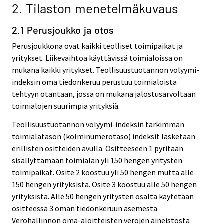
2. Tilaston menetelmäkuvaus
2.1 Perusjoukko ja otos
Perusjoukkona ovat kaikki teolliset toimipaikat ja
yritykset. Liikevaihtoa käyttävissä toimialoissa on
mukana kaikki yritykset. Teollisuustuotannon volyymi-
indeksin oma tiedonkeruu perustuu toimialoista
tehtyyn otantaan, jossa on mukana jalostusarvoltaan
toimialojen suurimpia yrityksiä.
Teollisuustuotannon volyymi-indeksin tarkimman
toimialatason (kolminumerotaso) indeksit lasketaan
erillisten ositteiden avulla. Ositteeseen 1 pyritään
sisällyttämään toimialan yli 150 hengen yritysten
toimipaikat. Osite 2 koostuu yli 50 hengen mutta alle
150 hengen yrityksistä. Osite 3 koostuu alle 50 hengen
yrityksistä. Alle 50 hengen yritysten osalta käytetään
ositteessa 3 oman tiedonkeruun asemesta
Verohallinnon oma-aloitteisten verojen aineistosta