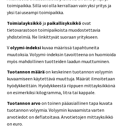
toimipaikka. Sillä voi olla kerrallaan vain yksi yritys ja
yksi tai useampi toimipaikka.
Toimialayksikkö
ja
paikallisyksikkö
ovat
tietovarastoon toimipaikoista muodostettavia
yhdistelmiä. Ne linkittyvät suoraan yritykseen.
V
olyymi-indeksi
kuvaa määrissä tapahtuneita
muutoksia. Volyymi-indeksin tavoitteena on huomioida
myös mahdollinen tuotteiden laadun muuttuminen.
Tuotannon määrä
on keskeinen tuotannon volyymin
kuvaamiseen käytettävä muuttuja. Määrät ilmoitetaan
hyödykkeittäin. Hyödykkeestä riippuen mittayksikkönä
on esimerkiksi kilogramma, litra tai kappale.
Tuotannon arvo
on toinen pääasiallinen tapa kuvata
tuotannon volyymia. Volyymin kuvaamista varten
arvotiedot on deflatoitava. Arvotietojen mittayksikkö
on euro.