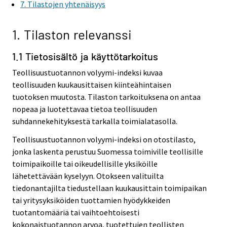
7. Tilastojen yhtenäisyys
1. Tilaston relevanssi
1.1 Tietosisältö ja käyttötarkoitus
Teollisuustuotannon volyymi-indeksi kuvaa
teollisuuden kuukausittaisen kiinteähintaisen
tuotoksen muutosta. Tilaston tarkoituksena on antaa
nopeaa ja luotettavaa tietoa teollisuuden
suhdannekehityksestä tarkalla toimialatasolla.
Teollisuustuotannon volyymi-indeksi on otostilasto,
jonka laskenta perustuu Suomessa toimiville teollisille
toimipaikoille tai oikeudellisille yksiköille
lähetettävään kyselyyn. Otokseen valituilta
tiedonantajilta tiedustellaan kuukausittain toimipaikan
tai yritysyksiköiden tuottamien hyödykkeiden
tuotantomääriä tai vaihtoehtoisesti
kokonaistuotannon arvoa, tuotettujen teollisten