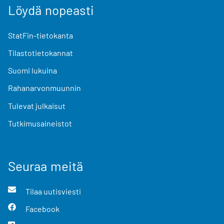
Löydä nopeasti
StatFin-tietokanta
Tilastotietokannat
Suomi lukuina
Rahanarvonmuunnin
Tulevat julkaisut
Tutkimusaineistot
Seuraa meitä
Tilaa uutisviesti
Facebook