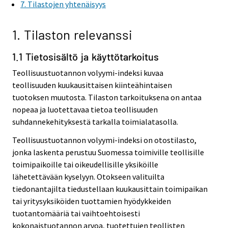
7. Tilastojen yhtenäisyys
1. Tilaston relevanssi
1.1 Tietosisältö ja käyttötarkoitus
Teollisuustuotannon volyymi-indeksi kuvaa
teollisuuden kuukausittaisen kiinteähintaisen
tuotoksen muutosta. Tilaston tarkoituksena on antaa
nopeaa ja luotettavaa tietoa teollisuuden
suhdannekehityksestä tarkalla toimialatasolla.
Teollisuustuotannon volyymi-indeksi on otostilasto,
jonka laskenta perustuu Suomessa toimiville teollisille
toimipaikoille tai oikeudellisille yksiköille
lähetettävään kyselyyn. Otokseen valituilta
tiedonantajilta tiedustellaan kuukausittain toimipaikan
tai yritysyksiköiden tuottamien hyödykkeiden
tuotantomääriä tai vaihtoehtoisesti
kokonaistuotannon arvoa, tuotettujen teollisten