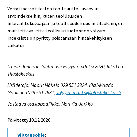
Verrattaessa tilastoa teollisuutta kuvaaviin
arvoindekseihin, kuten teollisuuden
liikevaihtokuvaajaan ja teollisuuden uusiin tilauksiin, on
muistettava, että teollisuustuotannon volyymi-
indeksistä on pyritty poistamaan hintakehityksen
vaikutus.
Lähde: Teollisuustuotannon volyymi-indeksi 2020, lokakuu.
Tilastokeskus
Lisätietoja: Maarit Mäkelä 029 551 3324, Kirsi-Maaria
Manninen 029 551 2681,
volyymi.indeksi@tilastokeskus.fi
Vastaava osastopäällikkö: Mari Ylä-Jarkko
Päivitetty 10.12.2020
Viittausohje
: