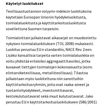
Käytetyt luokitukset
Teollisuustuotannon volyymi-indeksin luokituksina
käytetään Euroopan Unionin hyödykeluokitusta,
toimialaluokitusta ja käyttötarkoitusluokitusta
sovellettuna Suomen tarpeisiin.
Toimialoittain julkaistavat aikasarjat on muodostettu
nykyisen toimialaluokituksen (TOL 2008) mukaisesti.
Luokitus perustuu EU:n standardiin, NACE Rev. 2:een.
Lisäksi kansallisia tarpeita varten toimialaluokkia on
voitu yhdistää erilaisiksi aggregaattitasoiksi, jotka
kuvaavat tiettyjen toimialojen kokonaisuutta (esim.
elintarviketeollisuus, metalliteollisuus). Tilastoa
julkaistaan myös luokiteltuna niin sanottuihin
käyttötarkoitusryhmiin, joita ovat raaka-aineet ja
tuotantohyödykkeet, investointitavarat,
kestokulutustavarat sekä muut kulutustavarat. Jako
perustuu EU:n käyttötarkoitusluokitukseen (586/2001).