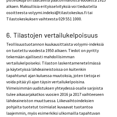
alkaen. Maksullisia erityisselvityksiä voi tiedustella
osoitteesta volyymi.indeksi@tilastokeskus.fi tai
Tilastokeskuksen vaihteesta 029 551 1000.
6. Tilastojen vertailukelpoisuus
Teollisuustuotannon kuukausittaista volyymi-indeksiä
on tuotettu vuodesta 1950 alkaen. Tiedot on pyritty
tekemään ajallisesti mahdollisimman
vertailukelpoiseksi. Tilaston laskentamenetelmässä
ja käytetyissä lähdeaineistoissa on kuitenkin
tapahtunut ajan kuluessa muutoksia, joten tietoja ei
voida pitää yli ajan täysin vertailukelpoisina.
Viimeisimmän uudistuksen yhteydessä osalle sarjoista
tulee aikasarjakatkos vuosien 2016 ja 2017 vaihteeseen
lähdeaineiston muuttuessa. Liikevaihtoindeksien
pohjalta tuotetut toimialat kuvaavat tuotantoa
laajemmin, myös esimerkiksi ulkomailla tapahtuvan