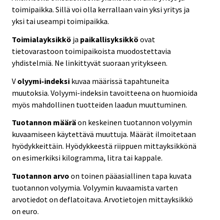
toimipaikka. Sillä voi olla kerrallaan vain yksi yritys ja
yksi tai useampi toimipaikka.
Toimialayksikkö
ja
paikallisyksikkö
ovat
tietovarastoon toimipaikoista muodostettavia
yhdistelmiä. Ne linkittyvät suoraan yritykseen.
V
olyymi-indeksi
kuvaa määrissä tapahtuneita
muutoksia. Volyymi-indeksin tavoitteena on huomioida
myös mahdollinen tuotteiden laadun muuttuminen.
Tuotannon määrä
on keskeinen tuotannon volyymin
kuvaamiseen käytettävä muuttuja. Määrät ilmoitetaan
hyödykkeittäin. Hyödykkeestä riippuen mittayksikkönä
on esimerkiksi kilogramma, litra tai kappale.
Tuotannon arvo
on toinen pääasiallinen tapa kuvata
tuotannon volyymia. Volyymin kuvaamista varten
arvotiedot on deflatoitava. Arvotietojen mittayksikkö
on euro.