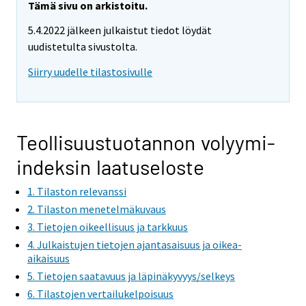
Tämä sivu on arkistoitu.
5.4.2022 jälkeen julkaistut tiedot löydät
uudistetulta sivustolta.
Siirry uudelle tilastosivulle
Teollisuustuotannon volyymi-
indeksin laatuseloste
1. Tilaston relevanssi
2. Tilaston menetelmäkuvaus
3. Tietojen oikeellisuus ja tarkkuus
4. Julkaistujen tietojen ajantasaisuus ja oikea-
aikaisuus
5. Tietojen saatavuus ja läpinäkyvyys/selkeys
6. Tilastojen vertailukelpoisuus