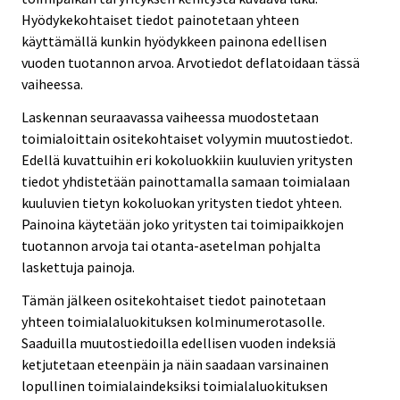
Hyödykekohtaiset tiedot painotetaan yhteen
käyttämällä kunkin hyödykkeen painona edellisen
vuoden tuotannon arvoa. Arvotiedot deflatoidaan tässä
vaiheessa.
Laskennan seuraavassa vaiheessa muodostetaan
toimialoittain ositekohtaiset volyymin muutostiedot.
Edellä kuvattuihin eri kokoluokkiin kuuluvien yritysten
tiedot yhdistetään painottamalla samaan toimialaan
kuuluvien tietyn kokoluokan yritysten tiedot yhteen.
Painoina käytetään joko yritysten tai toimipaikkojen
tuotannon arvoja tai otanta-asetelman pohjalta
laskettuja painoja.
Tämän jälkeen ositekohtaiset tiedot painotetaan
yhteen toimialaluokituksen kolminumerotasolle.
Saaduilla muutostiedoilla edellisen vuoden indeksiä
ketjutetaan eteenpäin ja näin saadaan varsinainen
lopullinen toimialaindeksiksi toimialaluokituksen