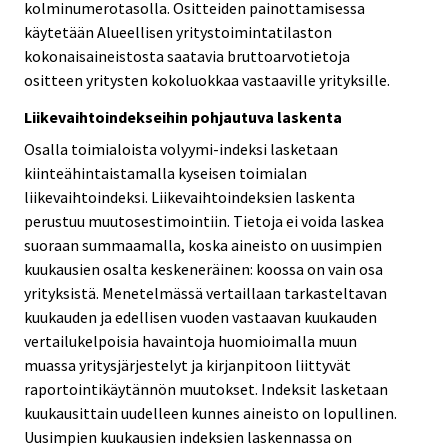
kolminumerotasolla. Ositteiden painottamisessa
käytetään Alueellisen yritystoimintatilaston
kokonaisaineistosta saatavia bruttoarvotietoja
ositteen yritysten kokoluokkaa vastaaville yrityksille.
Liikevaihtoindekseihin pohjautuva laskenta
Osalla toimialoista volyymi-indeksi lasketaan
kiinteähintaistamalla kyseisen toimialan
liikevaihtoindeksi. Liikevaihtoindeksien laskenta
perustuu muutosestimointiin. Tietoja ei voida laskea
suoraan summaamalla, koska aineisto on uusimpien
kuukausien osalta keskeneräinen: koossa on vain osa
yrityksistä. Menetelmässä vertaillaan tarkasteltavan
kuukauden ja edellisen vuoden vastaavan kuukauden
vertailukelpoisia havaintoja huomioimalla muun
muassa yritysjärjestelyt ja kirjanpitoon liittyvät
raportointikäytännön muutokset. Indeksit lasketaan
kuukausittain uudelleen kunnes aineisto on lopullinen.
Uusimpien kuukausien indeksien laskennassa on