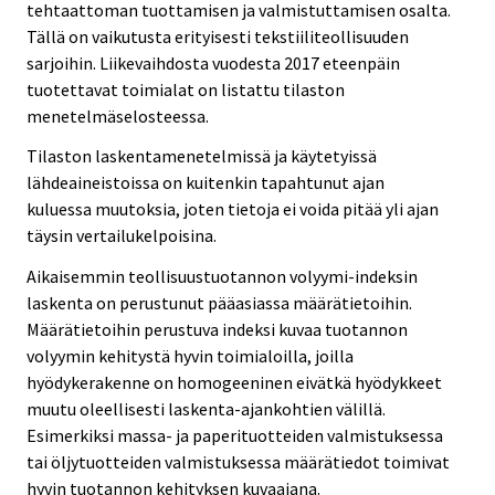
tehtaattoman tuottamisen ja valmistuttamisen osalta.
Tällä on vaikutusta erityisesti tekstiiliteollisuuden
sarjoihin. Liikevaihdosta vuodesta 2017 eteenpäin
tuotettavat toimialat on listattu tilaston
menetelmäselosteessa.
Tilaston laskentamenetelmissä ja käytetyissä
lähdeaineistoissa on kuitenkin tapahtunut ajan
kuluessa muutoksia, joten tietoja ei voida pitää yli ajan
täysin vertailukelpoisina.
Aikaisemmin teollisuustuotannon volyymi-indeksin
laskenta on perustunut pääasiassa määrätietoihin.
Määrätietoihin perustuva indeksi kuvaa tuotannon
volyymin kehitystä hyvin toimialoilla, joilla
hyödykerakenne on homogeeninen eivätkä hyödykkeet
muutu oleellisesti laskenta-ajankohtien välillä.
Esimerkiksi massa- ja paperituotteiden valmistuksessa
tai öljytuotteiden valmistuksessa määrätiedot toimivat
hyvin tuotannon kehityksen kuvaajana.