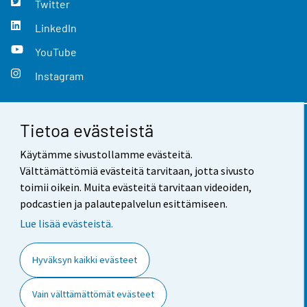
Twitter
LinkedIn
YouTube
Instagram
Tietoa evästeistä
Yhteystiedot
Käytämme sivustollamme evästeitä.
Palaute
Välttämättömiä evästeitä tarvitaan, jotta sivusto
toimii oikein. Muita evästeitä tarvitaan videoiden,
Käyttöehdot
podcastien ja palautepalvelun esittämiseen.
Tietosuoja
Lue lisää evästeistä.
Saavutettavuus
Hyväksyn kaikki evästeet
Tietoa sivustosta
Vain välttämättömät evästeet
Evästeasetukset