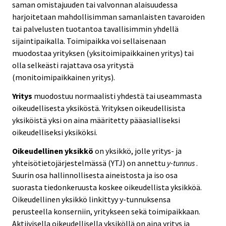
saman omistajuuden tai valvonnan alaisuudessa
harjoitetaan mahdollisimman samanlaisten tavaroiden
tai palvelusten tuotantoa tavallisimmin yhdellä
sijaintipaikalla. Toimipaikka voi sellaisenaan
muodostaa yrityksen (yksitoimipaikkainen yritys) tai
olla selkeästi rajattava osa yritystä
(monitoimipaikkainen yritys).
Yritys
muodostuu normaalisti yhdestä tai useammasta
oikeudellisesta yksiköstä. Yrityksen oikeudellisista
yksiköistä yksi on aina määritetty pääasialliseksi
oikeudelliseksi yksiköksi.
Oikeudellinen yksikkö
on yksikkö, jolle yritys- ja
yhteisötietojärjestelmässä (YTJ) on annettu
y-tunnus
.
Suurin osa hallinnollisesta aineistosta ja iso osa
suorasta tiedonkeruusta koskee oikeudellista yksikköä.
Oikeudellinen yksikkö linkittyy y-tunnuksensa
perusteella konserniin, yritykseen sekä toimipaikkaan.
Aktiivisella oikeudellisella yksiköllä on aina yritys ja