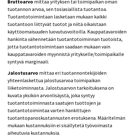
Bruttoarvo
mittaa yrityksen tai toimipaikan oman
tuotannon arvoa, sen tosiasiallista tuotantoa.
Tuotantotoimintaan lasketaan mukaan kaikki
tuotantoon liittyvät tuotot ja niitä oikaistaan
käyttöomaisuuden luovutusvoitoilla. Kauppatavaroiden
hankinta vähennetään tuotantotoiminnan tuotoista,
jotta tuotantotoimintaan saadaan mukaan vain
kauppatavaroiden myynnistä yritykselle/toimipaikalle
syntyvä marginaali.
Jalostusarvo
mittaa eri tuotannontekijöiden
yhteenlaskettua jalostusarvoa toimipaikan
liiketoiminnasta. Jalostusarvon tarkoituksena on
kuvata yksikön arvonlisäystä, joka syntyy
tuotantotoiminnasta saatujen tuottojen ja
tuotantotoimintaa varten hankittujen
tuotantopanoskustannusten erotuksena. Määritelmän
mukaan kustannuksiin ei sisällytetä työvoimasta
aiheutuvia kustannuksia.