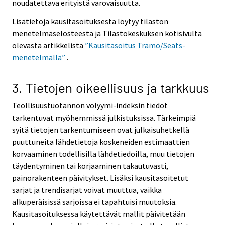
noudatettava erityistä varovaisuutta.
Lisätietoja kausitasoituksesta löytyy tilaston
menetelmäselosteesta ja Tilastokeskuksen kotisivulta
olevasta artikkelista
”Kausitasoitus Tramo/Seats-
menetelmällä”
.
3. Tietojen oikeellisuus ja tarkkuus
Teollisuustuotannon volyymi-indeksin tiedot
tarkentuvat myöhemmissä julkistuksissa. Tärkeimpiä
syitä tietojen tarkentumiseen ovat julkaisuhetkellä
puuttuneita lähdetietoja koskeneiden estimaattien
korvaaminen todellisilla lähdetiedoilla, muu tietojen
täydentyminen tai korjaaminen takautuvasti,
painorakenteen päivitykset. Lisäksi kausitasoitetut
sarjat ja trendisarjat voivat muuttua, vaikka
alkuperäisissä sarjoissa ei tapahtuisi muutoksia.
Kausitasoituksessa käytettävät mallit päivitetään