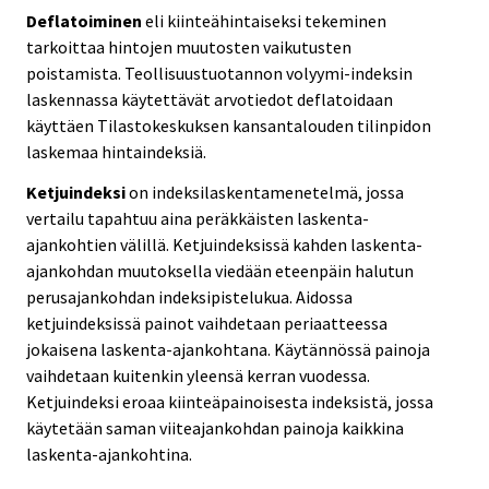
Deflatoiminen
eli kiinteähintaiseksi tekeminen
tarkoittaa hintojen muutosten vaikutusten
poistamista. Teollisuustuotannon volyymi-indeksin
laskennassa käytettävät arvotiedot deflatoidaan
käyttäen Tilastokeskuksen kansantalouden tilinpidon
laskemaa hintaindeksiä.
Ketjuindeksi
on indeksilaskentamenetelmä, jossa
vertailu tapahtuu aina peräkkäisten laskenta-
ajankohtien välillä. Ketjuindeksissä kahden laskenta-
ajankohdan muutoksella viedään eteenpäin halutun
perusajankohdan indeksipistelukua. Aidossa
ketjuindeksissä painot vaihdetaan periaatteessa
jokaisena laskenta-ajankohtana. Käytännössä painoja
vaihdetaan kuitenkin yleensä kerran vuodessa.
Ketjuindeksi eroaa kiinteäpainoisesta indeksistä, jossa
käytetään saman viiteajankohdan painoja kaikkina
laskenta-ajankohtina.