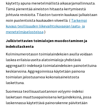
käytetty apuna menetelmällistä aikasarjamallinnusta.
Tämä pienentää aineiston hitaasta kertymisestä
johtuvia revisioita. Tilaston tuorein kuukausi julkaistaan
noin puolentoista kuukauden viiveellä. (
Tarkempi
kuvaus teollisuuden liikevaihtokuvaajan laatu- ja
menetelmäselosteissa
)
Julkistettavien toimialojen muodostaminen ja
indeksilaskenta
Kolminumerotason toimialaindeksien avulla voidaan
laskea erilaisia useita alatoimialoja yhdistäviä
aggregaatti-indeksejä toimialaindeksien painotettuina
keskiarvoina. Aggregoinnissa käytetään painona
toimialan jalostusarvoa kokonaisaineistosta
laskettuna.
Suomessa teollisuustuotannon volyymi-indeksi
lasketaan muuttuvapainoisena ketjuindeksinä, jossa
laskennassa käytettävä painorakenne päivitetään