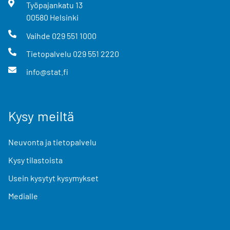
Työpajankatu
13
00580
Helsinki
Vaihde
029 551 1000
Tietopalvelu
029 551 2220
info@stat.fi
Kysy meiltä
Neuvonta ja tietopalvelu
Kysy tilastoista
Usein kysytyt kysymykset
Medialle