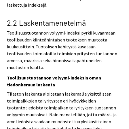
laskettuja indeksejä.
2.2 Laskentamenetelmä
Teollisuustuotannon volyymi-indeksi pyrkii kuvaamaan
teollisuuden kiinteähintaisen tuotoksen muutosta
kuukausittain. Tuotoksen kehitystä kuvataan
teollisuuden toimialoilla toimivien yritysten tuotannon
arvossa, määrissä sekä hinnoissa tapahtuneiden
muutosten kautta.
Teollisuustuotannon volyymi-indeksin oman
tiedonkeruun laskenta
Tilaston laskenta aloitetaan laskemalla yksittäisten
toimipaikkojen tai yritysten eri hyödykkeiden
tuotantotiedoista toimipaikan tai yrityksen tuotannon
volyymin muutokset. Näin menetellään, jotta määrä- ja
arvotiedoista saadaan muodostettua yksikäsitteinen
toimipaikan tai yrityksen kehitystä kuvaava luku.