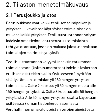
2. Tilaston menetelmäkuvaus
2.1 Perusjoukko ja otos
Perusjoukkona ovat kaikki teolliset toimipaikat ja
yritykset. Liikevaihtoa käyttävissä toimialoissa on
mukana kaikki yritykset. Teollisuustuotannon volyymi-
indeksin oma tiedonkeruu perustuu toimialoista
tehtyyn otantaan, jossa on mukana jalostusarvoltaan
toimialojen suurimpia yrityksiä.
Teollisuustuotannon volyymi-indeksin tarkimman
toimialatason (kolminumerotaso) indeksit lasketaan
erillisten ositteiden avulla. Ositteeseen 1 pyritään
sisällyttämään toimialan yli 150 hengen yritysten
toimipaikat. Osite 2 koostuu yli 50 hengen mutta alle
150 hengen yrityksistä. Osite 3 koostuu alle 50 hengen
yrityksistä. Alle 50 hengen yritysten osalta käytetään
ositteessa 3 oman tiedonkeruun asemesta
Verohallinnon oma-aloitteisten verojen aineistosta