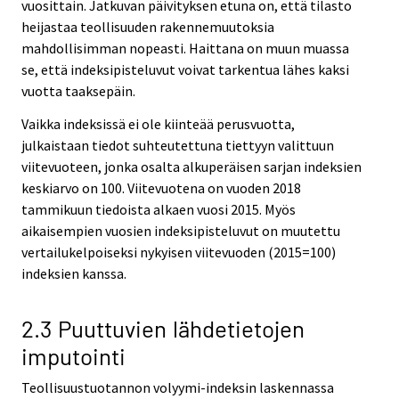
vuosittain. Jatkuvan päivityksen etuna on, että tilasto
heijastaa teollisuuden rakennemuutoksia
mahdollisimman nopeasti. Haittana on muun muassa
se, että indeksipisteluvut voivat tarkentua lähes kaksi
vuotta taaksepäin.
Vaikka indeksissä ei ole kiinteää perusvuotta,
julkaistaan tiedot suhteutettuna tiettyyn valittuun
viitevuoteen, jonka osalta alkuperäisen sarjan indeksien
keskiarvo on 100. Viitevuotena on vuoden 2018
tammikuun tiedoista alkaen vuosi 2015. Myös
aikaisempien vuosien indeksipisteluvut on muutettu
vertailukelpoiseksi nykyisen viitevuoden (2015=100)
indeksien kanssa.
2.3 Puuttuvien lähdetietojen
imputointi
Teollisuustuotannon volyymi-indeksin laskennassa