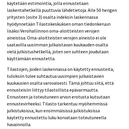
käytetään estimointia, jolla ennustetaan
laskentahetkellä puuttuvia lähdetietoja. Alle 50 hengen
yritysten (osite 3) osalta indeksin laskennassa
hyödynnetään Tilastokeskuksen oman tiedonkeruun
lisäksi Verohallinnon oma-aloitteisten verojen
aineistoa. Oma-aloitteisten verojen aineisto ei ole
saatavilla uusimman julkaistavan kuukauden osalta
vielä julkistushetkellä, joten sen suhteen joudutaan
käyttämään ennustetta.
Tilastojen, joiden laskennassa on käytetty ennusteita,
tuloksiin tulee suhtautua uusimpien julkaistavien
kuukausien osalta varovaisesti. Tämä johtuu siitä, että
ennusteisiin liittyy tilastollista epävarmuutta.
Ennusteen ja toteutuneen arvon erotusta kutsutaan
ennustevirheeksi. Tilasto tarkentuu myöhemmissä
julkistuksissa, kun ensimmäisissä julkistuksissa
käytetty ennustettu luku korvataan toteutuneella
havainnolla.