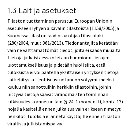
1.3 Lait ja asetukset
Tilaston tuottaminen perustuu Euroopan Unionin
asetukseen lyhyen aikavälin tilastoista (1158/2005) ja
Suomessa tilaston laadintaa ohjaa tilastolaki
(280/2004, muut 361/2013). Tiedonantajilta kerätään
vain ne välttämättömät tiedot, joita ei saada muualta.
Tietoja julkaistaessa otetaan huomioon tietojen
luottamuksellisuus ja pidetään huoli siitä, että
tuloksista ei voi päätellä yksittäisen yrityksen tietoja
tai kehitystä. Teollisuustuotannon volyymi-indeksi
kuuluu niin sanottuihin herkkiin tilastoihin, joihin
liittyviä tietoja saavat viranomaisten toiminnan
julkisuudesta annetun lain (§ 24, 1 momentti, kohta 13)
nojalla käsitellä ennen julkaisua vain erikseen nimetyt
henkilöt. Tuloksia ei anneta käyttäjille ennen tilaston
virallista julkistamispäivää.