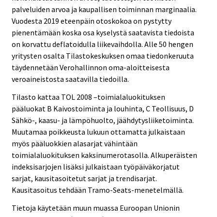
palveluiden arvoa ja kaupallisen toiminnan marginaalia.
Vuodesta 2019 eteenpäin otoskokoa on pystytty
pienentämään koska osa kyselystä saatavista tiedoista
on korvattu deflatoidulla liikevaihdolla. Alle 50 hengen
yritysten osalta Tilastokeskuksen omaa tiedonkeruuta
täydennetään Verohallinnon oma-aloitteisesta
veroaineistosta saatavilla tiedoilla.
Tilasto kattaa TOL 2008 –toimialaluokituksen
pääluokat B Kaivostoiminta ja louhinta, C Teollisuus, D
Sähkö-, kaasu- ja lämpöhuolto, jäähdytysliiketoiminta.
Muutamaa poikkeusta lukuun ottamatta julkaistaan
myös pääluokkien alasarjat vähintään
toimialaluokituksen kaksinumerotasolla. Alkuperäisten
indeksisarjojen lisäksi julkaistaan työpäiväkorjatut
sarjat, kausitasoitetut sarjat ja trendisarjat.
Kausitasoitus tehdään Tramo-Seats-menetelmällä.
Tietoja käytetään muun muassa Euroopan Unionin