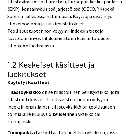
tilastovirastossa (Eurostat), Euroopan keskuspankissa
(EKP), kansainvälisissä järjestöissä (OECD, YK) sekä
Suomen julkisessa hallinnossa. Käyttäjiä ovat myös
elinkeinoelämä ja tutkimuslaitokset.
Teollisuustuotannon volyymi-indeksin tietoja
käytetään myös lähdeaineistona kansantalouden
tilinpidon laadinnassa.
1.2 Keskeiset käsitteet ja
luokitukset
Käytetyt käsitteet
Tilastoyksikkö
on se tilastollinen perusyksikkö, jota
tilastointi koskee. Teollisuustuotannon volyymi-
indeksin ensisijainen tilastoyksikkö on teollisuuden
toimialalle kuuluva oikeudellinen yksikkö tai
toimipaikka.
Toimipaikka
tarkoittaa taloudellista yksikköä, jossa