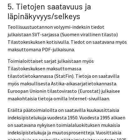
5. Tietojen saatavuus ja
läpinäkyvyys/selkeys
Teollisuustuotannon volyymi-indeksin tiedot
julkaistaan SVT-sarjassa (Suomen virallinen tilasto)
Tilastokeskuksen kotisivulla. Tiedot on saatavana myös
maksuttomana PDF-julkaisuna.
Toimialoittaiset sarjat julkaistaan myös
Tilastokeskuksen maksuttomassa
tilastotietokannassa (StatFin). Tietoja on saatavilla
myös maksullisesta Astika-aikasarjatietokannasta.
Euroopan Unionin tilastovirasto (Eurostat) julkaisee
maakohtaisia tietoja omilla Internet-sivuillaan.
Eräiltä päätoimialoilta on saatavilla kuukausittaisia
indeksipistelukuja vuodesta 1950. Vuodesta 1995 alkaen
on saatavana nykyisen toimialaluokituksen mukaisia
indeksipistelukuja ja muutosprosentteja. Vuosittaisia
pistelukuja on saatavilla päätoimialoista vuodesta 1925