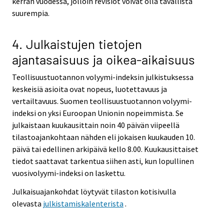
kerran vuodessa, jolloin revisiot voivat olla tavallista
suurempia.
4. Julkaistujen tietojen
ajantasaisuus ja oikea-aikaisuus
Teollisuustuotannon volyymi-indeksin julkistuksessa
keskeisiä asioita ovat nopeus, luotettavuus ja
vertailtavuus. Suomen teollisuustuotannon volyymi-
indeksi on yksi Euroopan Unionin nopeimmista. Se
julkaistaan kuukausittain noin 40 päivän viipeellä
tilastoajankohtaan nähden eli jokaisen kuukauden 10.
päivä tai edellinen arkipäivä kello 8.00. Kuukausittaiset
tiedot saattavat tarkentua siihen asti, kun lopullinen
vuosivolyymi-indeksi on laskettu.
Julkaisuajankohdat löytyvät tilaston kotisivulla
olevasta
julkistamiskalenterista
.