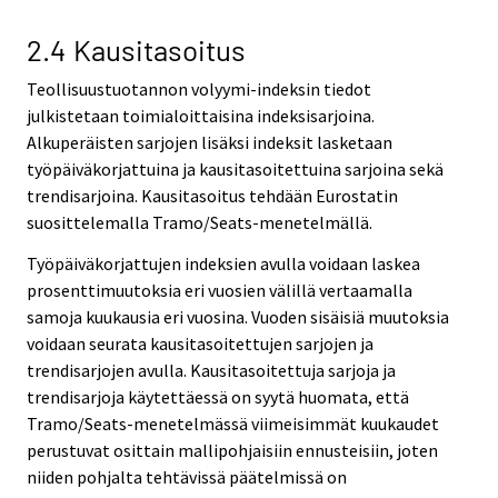
2.4 Kausitasoitus
Teollisuustuotannon volyymi-indeksin tiedot
julkistetaan toimialoittaisina indeksisarjoina.
Alkuperäisten sarjojen lisäksi indeksit lasketaan
työpäiväkorjattuina ja kausitasoitettuina sarjoina sekä
trendisarjoina. Kausitasoitus tehdään Eurostatin
suosittelemalla Tramo/Seats-menetelmällä.
Työpäiväkorjattujen indeksien avulla voidaan laskea
prosenttimuutoksia eri vuosien välillä vertaamalla
samoja kuukausia eri vuosina. Vuoden sisäisiä muutoksia
voidaan seurata kausitasoitettujen sarjojen ja
trendisarjojen avulla. Kausitasoitettuja sarjoja ja
trendisarjoja käytettäessä on syytä huomata, että
Tramo/Seats-menetelmässä viimeisimmät kuukaudet
perustuvat osittain mallipohjaisiin ennusteisiin, joten
niiden pohjalta tehtävissä päätelmissä on