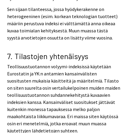
Sen sijaan tilanteessa, jossa hyödykerakenne on
heterogeeninen (esim. korkean teknologian tuotteet)
määriin perustuva indeksi ei välttämättä anna oikeaa
kuvaa toimialan kehityksestä. Muun muassa tästä
syystä arvotietojen osuutta on lisätty viime vuosina.
7. Tilastojen yhtenäisyys
Teollisuustuotannon volyymi-indeksissä käytetään
Eurostatin ja YK:n antamien kansainvälisten
suositusten mukaisia käsitteitä ja määritelmiä. Tilasto
on siten suurelta osin vertailukelpoinen muiden maiden
teollisuustuotannon suhdannekehitystä kuvaavien
indeksien kanssa. Kansainväliset suositukset jättävät
kuitenkin monessa tapauksessa melko paljon
maakohtaista liikkumavaraa. Eri maissa siten käytössä
osin eri menetelmiä, jotka eroavat muun muassa
käytettyjen lähdetietojen suhteen.