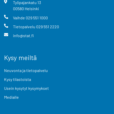
Työpajankatu
13
00580
Helsinki
Vaihde
029 551 1000
Tietopalvelu
029 551 2220
info@stat.fi
Kysy meiltä
Neuvonta ja tietopalvelu
Kysy tilastoista
Usein kysytyt kysymykset
Medialle