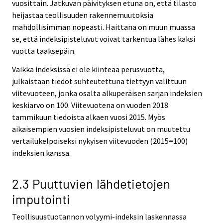
vuosittain. Jatkuvan päivityksen etuna on, että tilasto
heijastaa teollisuuden rakennemuutoksia
mahdollisimman nopeasti. Haittana on muun muassa
se, että indeksipisteluvut voivat tarkentua lähes kaksi
vuotta taaksepäin.
Vaikka indeksissä ei ole kiinteää perusvuotta,
julkaistaan tiedot suhteutettuna tiettyyn valittuun
viitevuoteen, jonka osalta alkuperäisen sarjan indeksien
keskiarvo on 100. Viitevuotena on vuoden 2018
tammikuun tiedoista alkaen vuosi 2015. Myös
aikaisempien vuosien indeksipisteluvut on muutettu
vertailukelpoiseksi nykyisen viitevuoden (2015=100)
indeksien kanssa.
2.3 Puuttuvien lähdetietojen
imputointi
Teollisuustuotannon volyymi-indeksin laskennassa