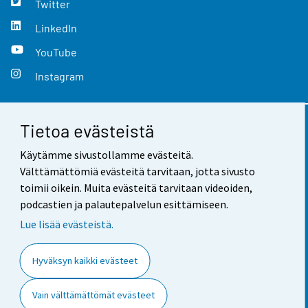
Twitter
LinkedIn
YouTube
Instagram
Tietoa evästeistä
Yhteystiedot
Käytämme sivustollamme evästeitä.
Palaute
Välttämättömiä evästeitä tarvitaan, jotta sivusto
toimii oikein. Muita evästeitä tarvitaan videoiden,
Käyttöehdot
podcastien ja palautepalvelun esittämiseen.
Tietosuoja
Lue lisää evästeistä.
Saavutettavuus
Hyväksyn kaikki evästeet
Tietoa sivustosta
Vain välttämättömät evästeet
Evästeasetukset