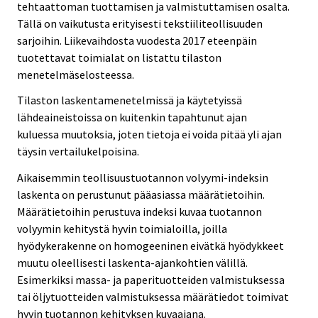
tehtaattoman tuottamisen ja valmistuttamisen osalta.
Tällä on vaikutusta erityisesti tekstiiliteollisuuden
sarjoihin. Liikevaihdosta vuodesta 2017 eteenpäin
tuotettavat toimialat on listattu tilaston
menetelmäselosteessa.
Tilaston laskentamenetelmissä ja käytetyissä
lähdeaineistoissa on kuitenkin tapahtunut ajan
kuluessa muutoksia, joten tietoja ei voida pitää yli ajan
täysin vertailukelpoisina.
Aikaisemmin teollisuustuotannon volyymi-indeksin
laskenta on perustunut pääasiassa määrätietoihin.
Määrätietoihin perustuva indeksi kuvaa tuotannon
volyymin kehitystä hyvin toimialoilla, joilla
hyödykerakenne on homogeeninen eivätkä hyödykkeet
muutu oleellisesti laskenta-ajankohtien välillä.
Esimerkiksi massa- ja paperituotteiden valmistuksessa
tai öljytuotteiden valmistuksessa määrätiedot toimivat
hyvin tuotannon kehityksen kuvaajana.