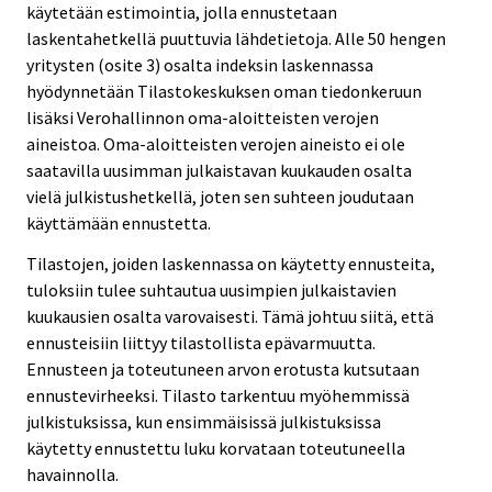
käytetään estimointia, jolla ennustetaan
laskentahetkellä puuttuvia lähdetietoja. Alle 50 hengen
yritysten (osite 3) osalta indeksin laskennassa
hyödynnetään Tilastokeskuksen oman tiedonkeruun
lisäksi Verohallinnon oma-aloitteisten verojen
aineistoa. Oma-aloitteisten verojen aineisto ei ole
saatavilla uusimman julkaistavan kuukauden osalta
vielä julkistushetkellä, joten sen suhteen joudutaan
käyttämään ennustetta.
Tilastojen, joiden laskennassa on käytetty ennusteita,
tuloksiin tulee suhtautua uusimpien julkaistavien
kuukausien osalta varovaisesti. Tämä johtuu siitä, että
ennusteisiin liittyy tilastollista epävarmuutta.
Ennusteen ja toteutuneen arvon erotusta kutsutaan
ennustevirheeksi. Tilasto tarkentuu myöhemmissä
julkistuksissa, kun ensimmäisissä julkistuksissa
käytetty ennustettu luku korvataan toteutuneella
havainnolla.