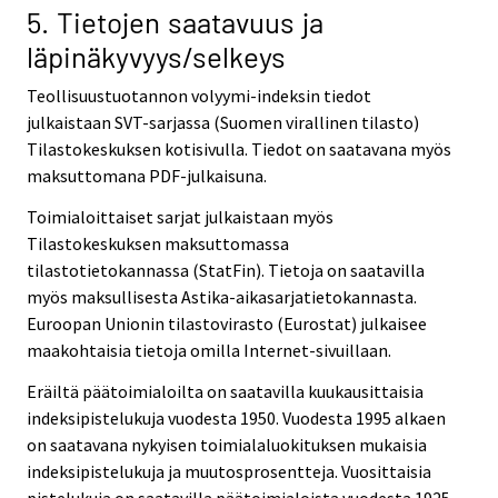
5. Tietojen saatavuus ja
läpinäkyvyys/selkeys
Teollisuustuotannon volyymi-indeksin tiedot
julkaistaan SVT-sarjassa (Suomen virallinen tilasto)
Tilastokeskuksen kotisivulla. Tiedot on saatavana myös
maksuttomana PDF-julkaisuna.
Toimialoittaiset sarjat julkaistaan myös
Tilastokeskuksen maksuttomassa
tilastotietokannassa (StatFin). Tietoja on saatavilla
myös maksullisesta Astika-aikasarjatietokannasta.
Euroopan Unionin tilastovirasto (Eurostat) julkaisee
maakohtaisia tietoja omilla Internet-sivuillaan.
Eräiltä päätoimialoilta on saatavilla kuukausittaisia
indeksipistelukuja vuodesta 1950. Vuodesta 1995 alkaen
on saatavana nykyisen toimialaluokituksen mukaisia
indeksipistelukuja ja muutosprosentteja. Vuosittaisia
pistelukuja on saatavilla päätoimialoista vuodesta 1925