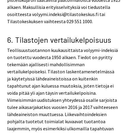
alkaen. Maksullisia erityisselvityksiä voi tiedustella
osoitteesta volyymi.indeksi@tilastokeskus.fi tai
Tilastokeskuksen vaihteesta 029 551 1000.
6. Tilastojen vertailukelpoisuus
Teollisuustuotannon kuukausittaista volyymi-indeksiä
on tuotettu vuodesta 1950 alkaen. Tiedot on pyritty
tekemään ajallisesti mahdollisimman
vertailukelpoiseksi. Tilaston laskentamenetelmässä
ja käytetyissä lähdeaineistoissa on kuitenkin
tapahtunut ajan kuluessa muutoksia, joten tietoja ei
voida pitää yli ajan täysin vertailukelpoisina.
Viimeisimmän uudistuksen yhteydessä osalle sarjoista
tulee aikasarjakatkos vuosien 2016 ja 2017 vaihteeseen
lähdeaineiston muuttuessa. Liikevaihtoindeksien
pohjalta tuotetut toimialat kuvaavat tuotantoa
laajemmin, myös esimerkiksi ulkomailla tapahtuvan