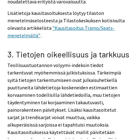
noudatettava erityistä varovaisuutta.
Lisätietoja kausitasoituksesta löytyy tilaston
menetelmäselosteesta ja Tilastokeskuksen kotisivulta
olevasta artikkelista
”Kausitasoitus Tramo/Seats-
menetelmällä”
.
3. Tietojen oikeellisuus ja tarkkuus
Teollisuustuotannon volyymi-indeksin tiedot
tarkentuvat myöhemmissä julkistuksissa. Tärkeimpiä
syitä tietojen tarkentumiseen ovat julkaisuhetkellä
puuttuneita lähdetietoja koskeneiden estimaattien
korvaaminen todellisilla lähdetiedoilla, muu tietojen
täydentyminen tai korjaaminen takautuvasti,
painorakenteen päivitykset. Lisäksi kausitasoitetut
sarjat ja trendisarjat voivat muuttua, vaikka
alkuperäisissä sarjoissa ei tapahtuisi muutoksia.
Kausitasoituksessa käytettävät mallit päivitetään