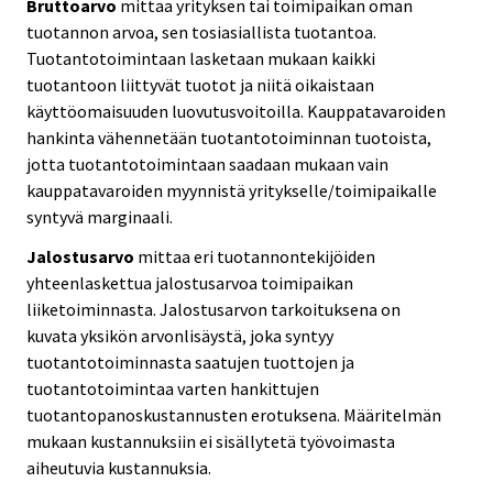
Bruttoarvo
mittaa yrityksen tai toimipaikan oman
tuotannon arvoa, sen tosiasiallista tuotantoa.
Tuotantotoimintaan lasketaan mukaan kaikki
tuotantoon liittyvät tuotot ja niitä oikaistaan
käyttöomaisuuden luovutusvoitoilla. Kauppatavaroiden
hankinta vähennetään tuotantotoiminnan tuotoista,
jotta tuotantotoimintaan saadaan mukaan vain
kauppatavaroiden myynnistä yritykselle/toimipaikalle
syntyvä marginaali.
Jalostusarvo
mittaa eri tuotannontekijöiden
yhteenlaskettua jalostusarvoa toimipaikan
liiketoiminnasta. Jalostusarvon tarkoituksena on
kuvata yksikön arvonlisäystä, joka syntyy
tuotantotoiminnasta saatujen tuottojen ja
tuotantotoimintaa varten hankittujen
tuotantopanoskustannusten erotuksena. Määritelmän
mukaan kustannuksiin ei sisällytetä työvoimasta
aiheutuvia kustannuksia.