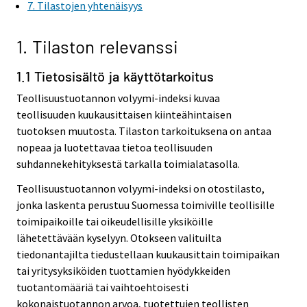
7. Tilastojen yhtenäisyys
1. Tilaston relevanssi
1.1 Tietosisältö ja käyttötarkoitus
Teollisuustuotannon volyymi-indeksi kuvaa
teollisuuden kuukausittaisen kiinteähintaisen
tuotoksen muutosta. Tilaston tarkoituksena on antaa
nopeaa ja luotettavaa tietoa teollisuuden
suhdannekehityksestä tarkalla toimialatasolla.
Teollisuustuotannon volyymi-indeksi on otostilasto,
jonka laskenta perustuu Suomessa toimiville teollisille
toimipaikoille tai oikeudellisille yksiköille
lähetettävään kyselyyn. Otokseen valituilta
tiedonantajilta tiedustellaan kuukausittain toimipaikan
tai yritysyksiköiden tuottamien hyödykkeiden
tuotantomääriä tai vaihtoehtoisesti
kokonaistuotannon arvoa, tuotettujen teollisten