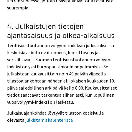
kerran vuodessa, jolloin revisiot voivat olla tavallista
suurempia.
4. Julkaistujen tietojen
ajantasaisuus ja oikea-aikaisuus
Teollisuustuotannon volyymi-indeksin julkistuksessa
keskeisiä asioita ovat nopeus, luotettavuus ja
vertailtavuus. Suomen teollisuustuotannon volyymi-
indeksi on yksi Euroopan Unionin nopeimmista. Se
julkaistaan kuukausittain noin 40 päivän viipeellä
tilastoajankohtaan nähden eli jokaisen kuukauden 10.
päivä tai edellinen arkipäivä kello 8.00. Kuukausittaiset
tiedot saattavat tarkentua siihen asti, kun lopullinen
vuosivolyymi-indeksi on laskettu.
Julkaisuajankohdat löytyvät tilaston kotisivulla
olevasta
julkistamiskalenterista
.