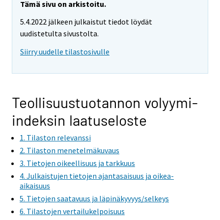
Tämä sivu on arkistoitu.
5.4.2022 jälkeen julkaistut tiedot löydät
uudistetulta sivustolta.
Siirry uudelle tilastosivulle
Teollisuustuotannon volyymi-
indeksin laatuseloste
1. Tilaston relevanssi
2. Tilaston menetelmäkuvaus
3. Tietojen oikeellisuus ja tarkkuus
4. Julkaistujen tietojen ajantasaisuus ja oikea-
aikaisuus
5. Tietojen saatavuus ja läpinäkyvyys/selkeys
6. Tilastojen vertailukelpoisuus