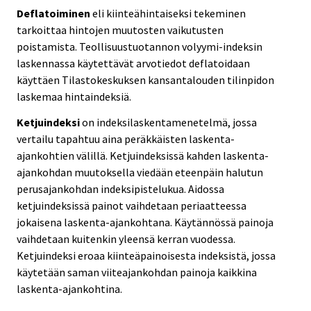
Deflatoiminen
eli kiinteähintaiseksi tekeminen
tarkoittaa hintojen muutosten vaikutusten
poistamista. Teollisuustuotannon volyymi-indeksin
laskennassa käytettävät arvotiedot deflatoidaan
käyttäen Tilastokeskuksen kansantalouden tilinpidon
laskemaa hintaindeksiä.
Ketjuindeksi
on indeksilaskentamenetelmä, jossa
vertailu tapahtuu aina peräkkäisten laskenta-
ajankohtien välillä. Ketjuindeksissä kahden laskenta-
ajankohdan muutoksella viedään eteenpäin halutun
perusajankohdan indeksipistelukua. Aidossa
ketjuindeksissä painot vaihdetaan periaatteessa
jokaisena laskenta-ajankohtana. Käytännössä painoja
vaihdetaan kuitenkin yleensä kerran vuodessa.
Ketjuindeksi eroaa kiinteäpainoisesta indeksistä, jossa
käytetään saman viiteajankohdan painoja kaikkina
laskenta-ajankohtina.