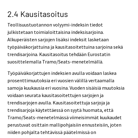
2.4 Kausitasoitus
Teollisuustuotannon volyymi-indeksin tiedot
julkistetaan toimialoittaisina indeksisarjoina.
Alkuperäisten sarjojen lisäksi indeksit lasketaan
työpäiväkorjattuina ja kausitasoitettuina sarjoina sekä
trendisarjoina. Kausitasoitus tehdään Eurostatin
suosittelemalla Tramo/Seats-menetelmällä.
Työpäiväkorjattujen indeksien avulla voidaan laskea
prosenttimuutoksia eri vuosien välillä vertaamalla
samoja kuukausia eri vuosina. Vuoden sisäisiä muutoksia
voidaan seurata kausitasoitettujen sarjojen ja
trendisarjojen avulla. Kausitasoitettuja sarjoja ja
trendisarjoja käytettäessä on syytä huomata, että
Tramo/Seats-menetelmässä viimeisimmät kuukaudet
perustuvat osittain mallipohjaisiin ennusteisiin, joten
niiden pohjalta tehtävissä päätelmissä on