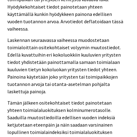
Hyödykekohtaiset tiedot painotetaan yhteen
käyttämällä kunkin hyödykkeen painona edellisen
vuoden tuotannon arvoa. Arvotiedot deflatoidaan tässä
vaiheessa.
Laskennan seuraavassa vaiheessa muodostetaan
toimialoittain ositekohtaiset volyymin muutostiedot.
Edellä kuvattuihin eri kokoluokkiin kuuluvien yritysten
tiedot yhdistetään painottamalla samaan toimialaan
kuuluvien tietyn kokoluokan yritysten tiedot yhteen.
Painoina käytetään joko yritysten tai toimipaikkojen
tuotannon arvoja tai otanta-asetelman pohjalta
laskettuja painoja.
Tämän jälkeen ositekohtaiset tiedot painotetaan
yhteen toimialaluokituksen kolminumerotasolle.
Saaduilla muutostiedoilla edellisen vuoden indeksiä
ketjutetaan eteenpäin ja näin saadaan varsinainen
lopullinen toimialaindeksiksi toimialaluokituksen