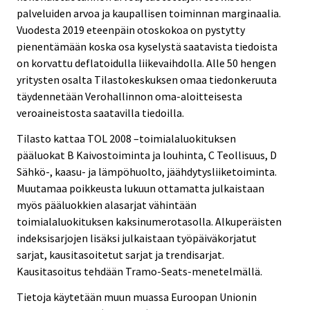
palveluiden arvoa ja kaupallisen toiminnan marginaalia.
Vuodesta 2019 eteenpäin otoskokoa on pystytty
pienentämään koska osa kyselystä saatavista tiedoista
on korvattu deflatoidulla liikevaihdolla. Alle 50 hengen
yritysten osalta Tilastokeskuksen omaa tiedonkeruuta
täydennetään Verohallinnon oma-aloitteisesta
veroaineistosta saatavilla tiedoilla.
Tilasto kattaa TOL 2008 –toimialaluokituksen
pääluokat B Kaivostoiminta ja louhinta, C Teollisuus, D
Sähkö-, kaasu- ja lämpöhuolto, jäähdytysliiketoiminta.
Muutamaa poikkeusta lukuun ottamatta julkaistaan
myös pääluokkien alasarjat vähintään
toimialaluokituksen kaksinumerotasolla. Alkuperäisten
indeksisarjojen lisäksi julkaistaan työpäiväkorjatut
sarjat, kausitasoitetut sarjat ja trendisarjat.
Kausitasoitus tehdään Tramo-Seats-menetelmällä.
Tietoja käytetään muun muassa Euroopan Unionin