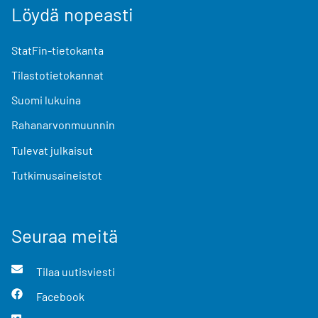
Löydä nopeasti
StatFin-tietokanta
Tilastotietokannat
Suomi lukuina
Rahanarvonmuunnin
Tulevat julkaisut
Tutkimusaineistot
Seuraa meitä
Tilaa uutisviesti
Facebook