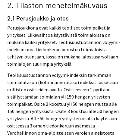
2. Tilaston menetelmäkuvaus
2.1 Perusjoukko ja otos
Perusjoukkona ovat kaikki teolliset toimipaikat ja
yritykset. Liikevaihtoa käyttävissä toimialoissa on
mukana kaikki yritykset. Teollisuustuotannon volyymi-
indeksin oma tiedonkeruu perustuu toimialoista
tehtyyn otantaan, jossa on mukana jalostusarvoltaan
toimialojen suurimpia yrityksiä.
Teollisuustuotannon volyymi-indeksin tarkimman
toimialatason (kolminumerotaso) indeksit lasketaan
erillisten ositteiden avulla. Ositteeseen 1 pyritään
sisällyttämään toimialan yli 150 hengen yritysten
toimipaikat. Osite 2 koostuu yli 50 hengen mutta alle
150 hengen yrityksistä. Osite 3 koostuu alle 50 hengen
yrityksistä. Alle 50 hengen yritysten osalta käytetään
ositteessa 3 oman tiedonkeruun asemesta
Verohallinnon oma-aloitteisten verojen aineistosta