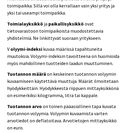
toimipaikka. Sillä voi olla kerrallaan vain yksi yritys ja
yksi tai useampi toimipaikka.
Toimialayksikkö
ja
paikallisyksikkö
ovat
tietovarastoon toimipaikoista muodostettavia
yhdistelmiä. Ne linkittyvät suoraan yritykseen.
V
olyymi-indeksi
kuvaa määrissä tapahtuneita
muutoksia. Volyymi-indeksin tavoitteena on huomioida
myös mahdollinen tuotteiden laadun muuttuminen.
Tuotannon määrä
on keskeinen tuotannon volyymin
kuvaamiseen käytettävä muuttuja. Määrät ilmoitetaan
hyödykkeittäin. Hyödykkeestä riippuen mittayksikkönä
on esimerkiksi kilogramma, litra tai kappale.
Tuotannon arvo
on toinen pääasiallinen tapa kuvata
tuotannon volyymia. Volyymin kuvaamista varten
arvotiedot on deflatoitava. Arvotietojen mittayksikkö
on euro.