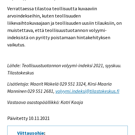
Verrattaessa tilastoa teollisuutta kuvaaviin
arvoindekseihin, kuten teollisuuden
liikevaihtokuvaajaan ja teollisuuden uusiin tilauksiin, on
muistettava, että teollisuustuotannon volyymi-
indeksistä on pyritty poistamaan hintakehityksen
vaikutus.
Lähde: Teollisuustuotannon volyymi-indeksi 2021, syyskuu.
Tilastokeskus
Lisätietoja: Maarit Mäkelä 029 551 3324, Kirsi-Maaria
Manninen 029 551 2681,
volyymi.indeksi@tilastokeskus.fi
Vastaava osastopäällikkö: Katri Kaaja
Päivitetty 10.11.2021
Viittausohje
: