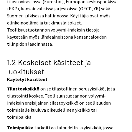
tilastovirastossa (Eurostat), Euroopan keskuspankissa
(EKP), kansainvälisissä järjestöissä (OECD, YK) sekä
Suomen julkisessa hallinnossa. Käyttäjiä ovat myös
elinkeinoelämä ja tutkimuslaitokset.
Teollisuustuotannon volyymi-indeksin tietoja
käytetään myös lähdeaineistona kansantalouden
tilinpidon laadinnassa.
1.2 Keskeiset käsitteet ja
luokitukset
Käytetyt käsitteet
Tilastoyksikkö
on se tilastollinen perusyksikkö, jota
tilastointi koskee. Teollisuustuotannon volyymi-
indeksin ensisijainen tilastoyksikkö on teollisuuden
toimialalle kuuluva oikeudellinen yksikkö tai
toimipaikka.
Toimipaikka
tarkoittaa taloudellista yksikköä, jossa