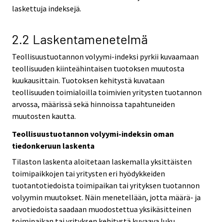
laskettuja indeksejä.
2.2 Laskentamenetelmä
Teollisuustuotannon volyymi-indeksi pyrkii kuvaamaan
teollisuuden kiinteähintaisen tuotoksen muutosta
kuukausittain. Tuotoksen kehitystä kuvataan
teollisuuden toimialoilla toimivien yritysten tuotannon
arvossa, määrissä sekä hinnoissa tapahtuneiden
muutosten kautta.
Teollisuustuotannon volyymi-indeksin oman
tiedonkeruun laskenta
Tilaston laskenta aloitetaan laskemalla yksittäisten
toimipaikkojen tai yritysten eri hyödykkeiden
tuotantotiedoista toimipaikan tai yrityksen tuotannon
volyymin muutokset. Näin menetellään, jotta määrä- ja
arvotiedoista saadaan muodostettua yksikäsitteinen
toimipaikan tai yrityksen kehitystä kuvaava luku.