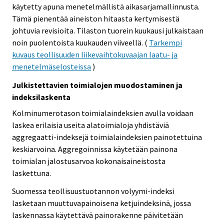
käytetty apuna menetelmällistä aikasarjamallinnusta.
Tämä pienentää aineiston hitaasta kertymisestä
johtuvia revisioita. Tilaston tuorein kuukausi julkaistaan
noin puolentoista kuukauden viiveellä. (
Tarkempi
kuvaus teollisuuden liikevaihtokuvaajan laatu- ja
menetelmäselosteissa
)
Julkistettavien toimialojen muodostaminen ja
indeksilaskenta
Kolminumerotason toimialaindeksien avulla voidaan
laskea erilaisia useita alatoimialoja yhdistäviä
aggregaatti-indeksejä toimialaindeksien painotettuina
keskiarvoina. Aggregoinnissa käytetään painona
toimialan jalostusarvoa kokonaisaineistosta
laskettuna.
Suomessa teollisuustuotannon volyymi-indeksi
lasketaan muuttuvapainoisena ketjuindeksinä, jossa
laskennassa käytettävä painorakenne päivitetään