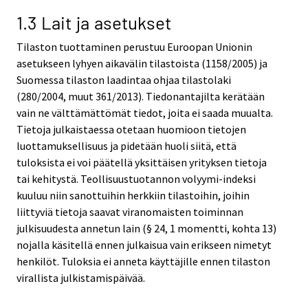
1.3 Lait ja asetukset
Tilaston tuottaminen perustuu Euroopan Unionin
asetukseen lyhyen aikavälin tilastoista (1158/2005) ja
Suomessa tilaston laadintaa ohjaa tilastolaki
(280/2004, muut 361/2013). Tiedonantajilta kerätään
vain ne välttämättömät tiedot, joita ei saada muualta.
Tietoja julkaistaessa otetaan huomioon tietojen
luottamuksellisuus ja pidetään huoli siitä, että
tuloksista ei voi päätellä yksittäisen yrityksen tietoja
tai kehitystä. Teollisuustuotannon volyymi-indeksi
kuuluu niin sanottuihin herkkiin tilastoihin, joihin
liittyviä tietoja saavat viranomaisten toiminnan
julkisuudesta annetun lain (§ 24, 1 momentti, kohta 13)
nojalla käsitellä ennen julkaisua vain erikseen nimetyt
henkilöt. Tuloksia ei anneta käyttäjille ennen tilaston
virallista julkistamispäivää.