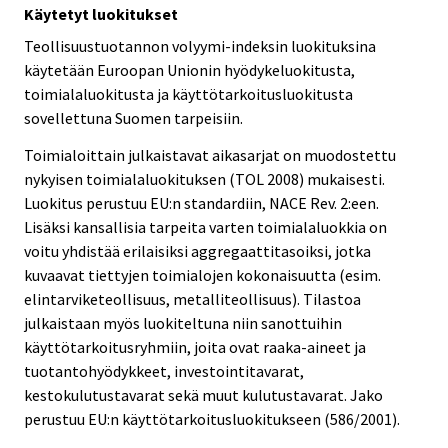
Käytetyt luokitukset
Teollisuustuotannon volyymi-indeksin luokituksina
käytetään Euroopan Unionin hyödykeluokitusta,
toimialaluokitusta ja käyttötarkoitusluokitusta
sovellettuna Suomen tarpeisiin.
Toimialoittain julkaistavat aikasarjat on muodostettu
nykyisen toimialaluokituksen (TOL 2008) mukaisesti.
Luokitus perustuu EU:n standardiin, NACE Rev. 2:een.
Lisäksi kansallisia tarpeita varten toimialaluokkia on
voitu yhdistää erilaisiksi aggregaattitasoiksi, jotka
kuvaavat tiettyjen toimialojen kokonaisuutta (esim.
elintarviketeollisuus, metalliteollisuus). Tilastoa
julkaistaan myös luokiteltuna niin sanottuihin
käyttötarkoitusryhmiin, joita ovat raaka-aineet ja
tuotantohyödykkeet, investointitavarat,
kestokulutustavarat sekä muut kulutustavarat. Jako
perustuu EU:n käyttötarkoitusluokitukseen (586/2001).