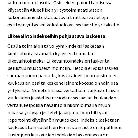
kolminumerotasolla. Ositteiden painottamisessa
käytetään Alueellisen yritystoimintatilaston
kokonaisaineistosta saatavia bruttoarvotietoja
ositteen yritysten kokoluokkaa vastaaville yrityksille.
Liikevaihtoindekseihin pohjautuva laskenta
Osalla toimialoista volyymi-indeksi lasketaan
kiinteähintaistamalla kyseisen toimialan
liikevaihtoindeksi. Liikevaihtoindeksien laskenta
perustuu muutosestimointiin. Tietoja ei voida laskea
suoraan summaamalla, koska aineisto on uusimpien
kuukausien osalta keskeneräinen: koossa on vain osa
yrityksistä. Menetelmässä vertaillaan tarkasteltavan
kuukauden ja edellisen vuoden vastaavan kuukauden
vertailukelpoisia havaintoja huomioimalla muun
muassa yritysjärjestelyt ja kirjanpitoon liittyvät
raportointikäytännön muutokset. Indeksit lasketaan
kuukausittain uudelleen kunnes aineisto on lopullinen.
Uusimpien kuukausien indeksien laskennassa on