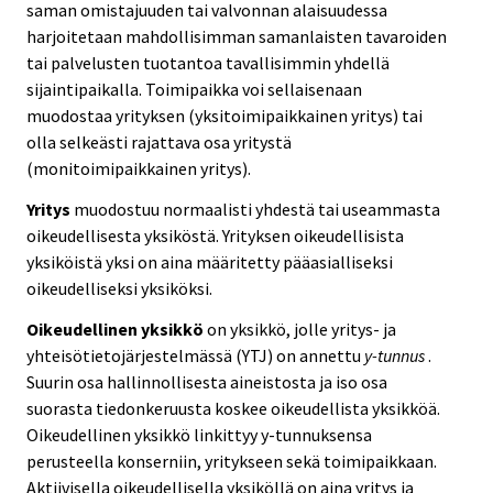
saman omistajuuden tai valvonnan alaisuudessa
harjoitetaan mahdollisimman samanlaisten tavaroiden
tai palvelusten tuotantoa tavallisimmin yhdellä
sijaintipaikalla. Toimipaikka voi sellaisenaan
muodostaa yrityksen (yksitoimipaikkainen yritys) tai
olla selkeästi rajattava osa yritystä
(monitoimipaikkainen yritys).
Yritys
muodostuu normaalisti yhdestä tai useammasta
oikeudellisesta yksiköstä. Yrityksen oikeudellisista
yksiköistä yksi on aina määritetty pääasialliseksi
oikeudelliseksi yksiköksi.
Oikeudellinen yksikkö
on yksikkö, jolle yritys- ja
yhteisötietojärjestelmässä (YTJ) on annettu
y-tunnus
.
Suurin osa hallinnollisesta aineistosta ja iso osa
suorasta tiedonkeruusta koskee oikeudellista yksikköä.
Oikeudellinen yksikkö linkittyy y-tunnuksensa
perusteella konserniin, yritykseen sekä toimipaikkaan.
Aktiivisella oikeudellisella yksiköllä on aina yritys ja