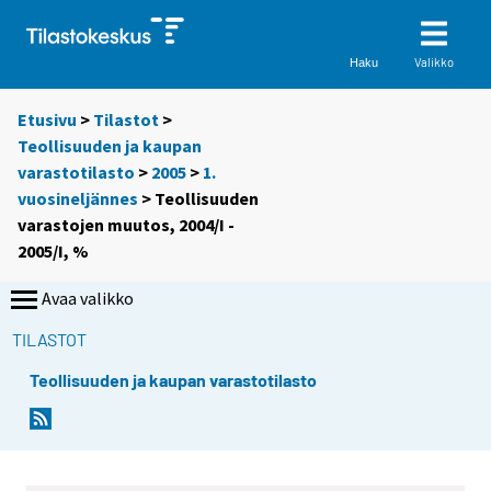
Valikko
Haku
Etusivu
>
Tilastot
>
Teollisuuden ja kaupan
varastotilasto
>
2005
>
1.
vuosineljännes
> Teollisuuden
varastojen muutos, 2004/I -
2005/I, %
Avaa valikko
TILASTOT
Teollisuuden ja kaupan varastotilasto