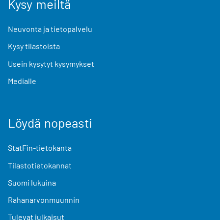
Kysy meiltä
Neuvonta ja tietopalvelu
Kysy tilastoista
Usein kysytyt kysymykset
Medialle
Löydä nopeasti
StatFin-tietokanta
Tilastotietokannat
Suomi lukuina
Rahanarvonmuunnin
Tulevat julkaisut