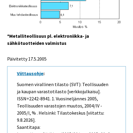
*Metalliteollisuus pl. elektroniikka- ja
sähkötuotteiden valmistus
Päivitetty
17.5.2005
Viittausohje
:
Suomen virallinen tilasto (SVT): Teollisuuden
ja kaupan varastotilasto [verkkojulkaisu].
ISSN=2242-8941.
1. Vuosineljännes
2005,
Teollisuuden varastojen muutos, 2004/IV -
2005/I, % . Helsinki: Tilastokeskus [viitattu:
9.8.2026].
Saantitapa: