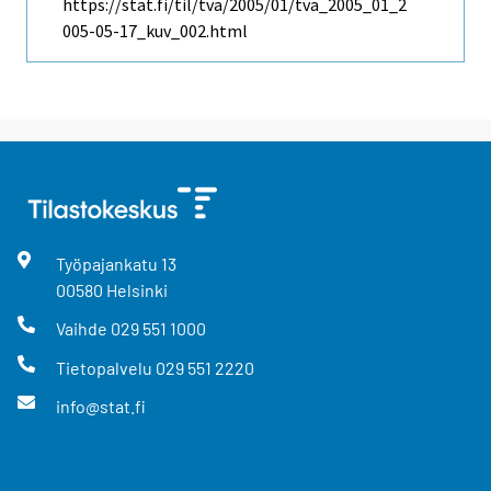
https://stat.fi/til/tva/2005/01/tva_2005_01_2
005-05-17_kuv_002.html
Työpajankatu
13
00580
Helsinki
Vaihde
029 551 1000
Tietopalvelu
029 551 2220
info@stat.fi