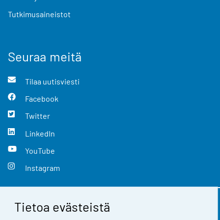
Tutkimusaineistot
Seuraa meitä
Tilaa uutisviesti
Facebook
Twitter
LinkedIn
YouTube
Instagram
Tietoa evästeistä
Yhteystiedot