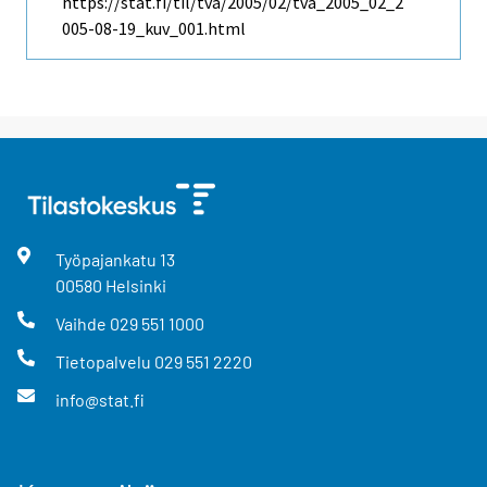
https://stat.fi/til/tva/2005/02/tva_2005_02_2
005-08-19_kuv_001.html
Työpajankatu
13
00580
Helsinki
Vaihde
029 551 1000
Tietopalvelu
029 551 2220
info@stat.fi