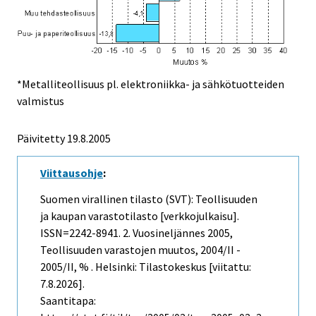
*Metalliteollisuus pl. elektroniikka- ja sähkötuotteiden
valmistus
Päivitetty
19.8.2005
Viittausohje
:
Suomen virallinen tilasto (SVT): Teollisuuden
ja kaupan varastotilasto [verkkojulkaisu].
ISSN=2242-8941.
2. Vuosineljännes
2005,
Teollisuuden varastojen muutos, 2004/II -
2005/II, % . Helsinki: Tilastokeskus [viitattu:
7.8.2026].
Saantitapa: