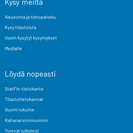
Kysy meiltä
Neuvonta ja tietopalvelu
Kysy tilastoista
Usein kysytyt kysymykset
Medialle
Löydä nopeasti
StatFin-tietokanta
Tilastotietokannat
Suomi lukuina
Rahanarvonmuunnin
Tulevat julkaisut