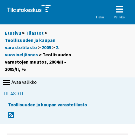
Valikko
Haku
Etusivu
>
Tilastot
>
Teollisuuden ja kaupan
varastotilasto
>
2005
>
2.
vuosineljännes
> Teollisuuden
varastojen muutos, 2004/II -
2005/II, %
Avaa valikko
TILASTOT
Teollisuuden ja kaupan varastotilasto