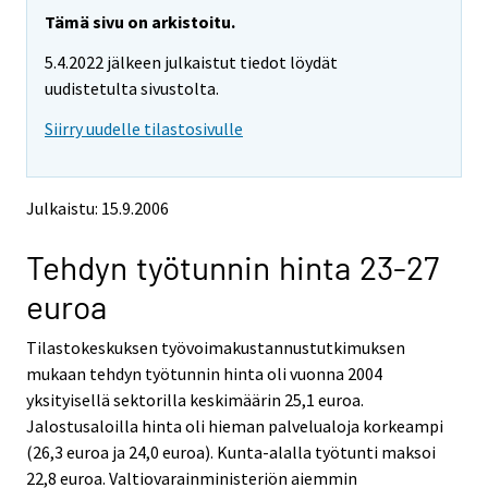
r
r
y
y
Tämä sivu on arkistoitu.
t
t
5.4.2022 jälkeen julkaistut tiedot löydät
t
t
o
o
uudistetulta sivustolta.
i
i
Siirry uudelle tilastosivulle
s
s
e
e
e
e
n
n
Julkaistu: 15.9.2006
p
p
a
a
Tehdyn työtunnin hinta 23-27
l
l
v
v
euroa
e
e
l
l
Tilastokeskuksen työvoimakustannustutkimuksen
u
u
u
u
mukaan tehdyn työtunnin hinta oli vuonna 2004
n
n
yksityisellä sektorilla keskimäärin 25,1 euroa.
.
.
Jalostusaloilla hinta oli hieman palvelualoja korkeampi
(26,3 euroa ja 24,0 euroa). Kunta-alalla työtunti maksoi
22,8 euroa. Valtiovarainministeriön aiemmin