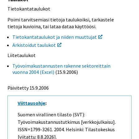
Tietokantataulukot
Poimi tarvitsemiasi tietoja taulukoiksi, tarkastele
tietoja kuvioina, tai lataa dataa käyttöösi.
Tietokantataulukot ja niiden muuttujat
Arkistoidut taulukot
Liitetaulukot
Työvoimakustannusten rakenne sektoreittain
vuonna 2004 (Excel)
(15.9.2006)
Päivitetty
15.9.2006
Viittausohje
:
Suomen virallinen tilasto (SVT):
Työvoimakustannustutkimus [verkkojulkaisu].
ISSN=1799-3261. 2004. Helsinki: Tilastokeskus
[viitattu: 8.8.2026].