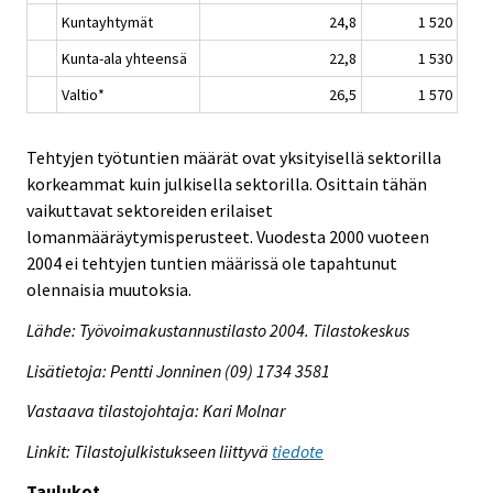
Kuntayhtymät
24,8
1 520
Kunta-ala yhteensä
22,8
1 530
Valtio*
26,5
1 570
Tehtyjen työtuntien määrät ovat yksityisellä sektorilla
korkeammat kuin julkisella sektorilla. Osittain tähän
vaikuttavat sektoreiden erilaiset
lomanmääräytymisperusteet. Vuodesta 2000 vuoteen
2004 ei tehtyjen tuntien määrissä ole tapahtunut
olennaisia muutoksia.
Lähde: Työvoimakustannustilasto 2004. Tilastokeskus
Lisätietoja: Pentti Jonninen (09) 1734 3581
Vastaava tilastojohtaja: Kari Molnar
Linkit: Tilastojulkistukseen liittyvä
tiedote
Taulukot