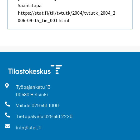
Saantitapa:
https://stat.fi/til/tvtutk/2004/tvtutk_2004_2
006-09-15_tie_001.html
Työpajankatu
13
00580
Helsinki
Vaihde
029 551 1000
Tietopalvelu
029 551 2220
info@stat.fi