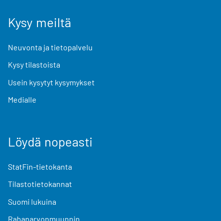
Kysy meiltä
Neuvonta ja tietopalvelu
Kysy tilastoista
Usein kysytyt kysymykset
Medialle
Löydä nopeasti
StatFin-tietokanta
Tilastotietokannat
Suomi lukuina
Rahanarvonmuunnin