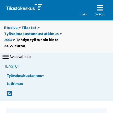
Valikko
Haku
Etusivu
>
Tilastot
>
Työvoimakustannustutkimus
>
2004
> Tehdyn työtunnin hinta
23-27 euroa
Avaa valikko
TILASTOT
Työvoimakustannus-
tutkimus
S
S
i
i
i
i
r
r