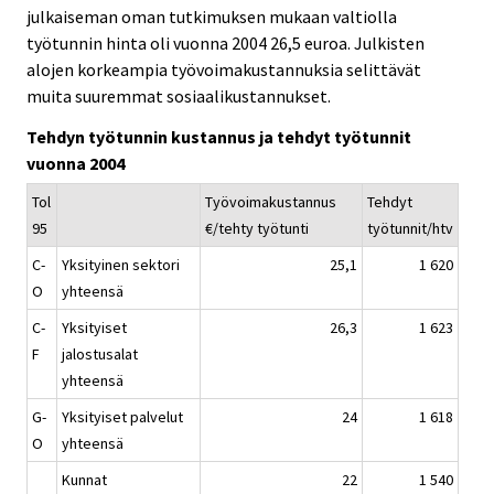
julkaiseman oman tutkimuksen mukaan valtiolla
työtunnin hinta oli vuonna 2004 26,5 euroa. Julkisten
alojen korkeampia työvoimakustannuksia selittävät
muita suuremmat sosiaalikustannukset.
Tehdyn työtunnin kustannus ja tehdyt työtunnit
vuonna 2004
Tol
Työvoimakustannus
Tehdyt
95
€/tehty työtunti
työtunnit/htv
C-
Yksityinen sektori
25,1
1 620
O
yhteensä
C-
Yksityiset
26,3
1 623
F
jalostusalat
yhteensä
G-
Yksityiset palvelut
24
1 618
O
yhteensä
Kunnat
22
1 540