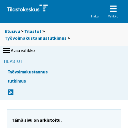
Valikko
Haku
Etusivu
>
Tilastot
>
Työvoimakustannustutkimus
>
Avaa valikko
TILASTOT
Työvoimakustannus-
tutkimus
Tämä sivu on arkistoitu.