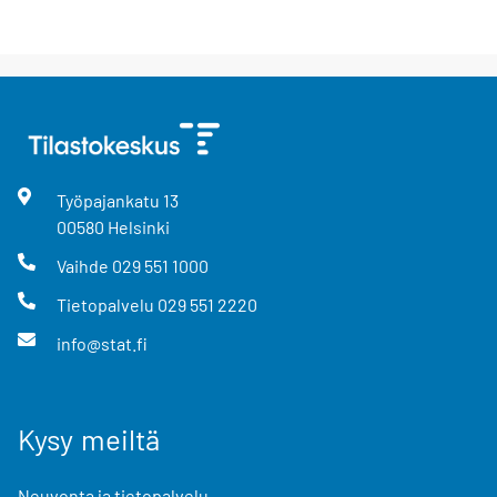
Työpajankatu
13
00580
Helsinki
Vaihde
029 551 1000
Tietopalvelu
029 551 2220
info@stat.fi
Kysy meiltä
Neuvonta ja tietopalvelu