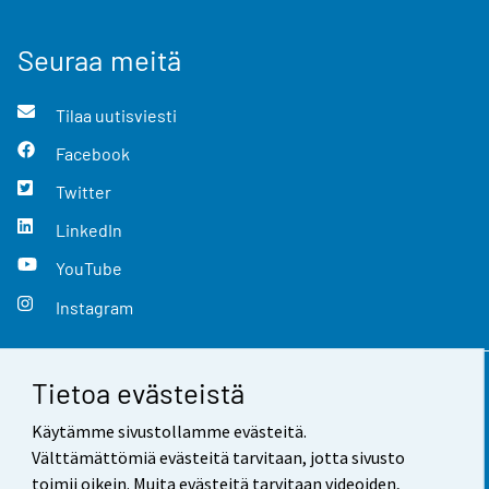
Seuraa meitä
Tilaa uutisviesti
Facebook
Twitter
LinkedIn
YouTube
Instagram
Tietoa evästeistä
Yhteystiedot
Käytämme sivustollamme evästeitä.
Palaute
Välttämättömiä evästeitä tarvitaan, jotta sivusto
toimii oikein. Muita evästeitä tarvitaan videoiden,
Käyttöehdot