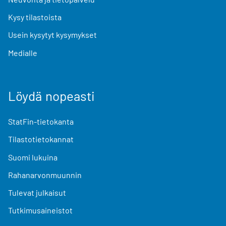
Kysy tilastoista
Usein kysytyt kysymykset
Medialle
Löydä nopeasti
StatFin-tietokanta
Tilastotietokannat
Suomi lukuina
Rahanarvonmuunnin
Tulevat julkaisut
Tutkimusaineistot