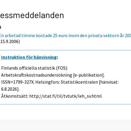
ressmeddelanden
6
En arbetad timme kostade 25 euro inom den privata sektorn år 20
(15.9.2006)
Instruktion för hänvisning
:
Finlands officiella statistik (FOS):
Arbetskraftskostnadsundersökning [e-publikation].
ISSN=1799-327X. Helsingfors: Statistikcentralen [hänvisat:
6.8.2026].
Åtkomstsätt: http://stat.fi/til/tvtutk/leh_sv.html