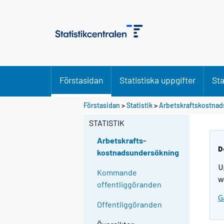
Förstasidan
Statistiska uppgifter
Sta
Förstasidan
>
Statistik
>
Arbetskraftskostna
STATISTIK
Arbetskrafts-
D
kostnadsundersökning
U
Kommande
w
offentliggöranden
G
Offentliggöranden