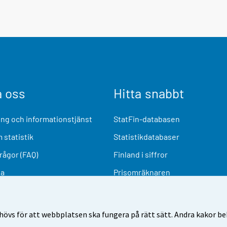
a oss
Hitta snabbt
ng och informationstjänst
StatFin-databasen
 statistik
Statistikdatabaser
frågor (FAQ)
Finland i siffror
ia
Prisomräknaren
Kommande publiceringar
Undersökningsmaterial
övs för att webbplatsen ska fungera på rätt sätt. Andra kakor behö