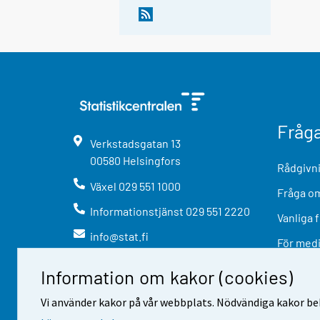
Fråg
Verkstadsgatan
13
00580
Helsingfors
Rådgivni
Växel
029 551 1000
Fråga om
Informationstjänst
029 551 2220
Vanliga 
info@stat.fi
För med
Information om kakor (cookies)
Vi använder kakor på vår webbplats. Nödvändiga kakor beh