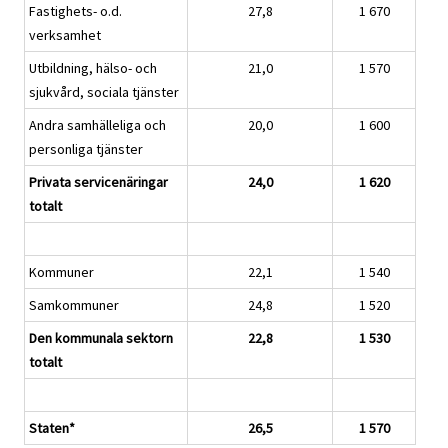
Fastighets- o.d.
27,8
1 670
verksamhet
Utbildning, hälso- och
21,0
1 570
sjukvård, sociala tjänster
Andra samhälleliga och
20,0
1 600
personliga tjänster
Privata servicenäringar
24,0
1 620
totalt
Kommuner
22,1
1 540
Samkommuner
24,8
1 520
Den kommunala sektorn
22,8
1 530
totalt
Staten*
26,5
1 570