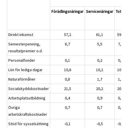
Förädlingsnäringar
Servicenäringar
Totalt
Direkt inkomst
57,2
61,1
59,3
Semesterpenning,
8,7
5,5
7,0
resultatpremier o.d.
Personalfonder
0,1
0,2
0,2
Lön för lediga dagar
10,6
10,2
10,4
Naturaförmåner
0,8
1,7
1,3
Socialskyddskostnader
21,5
20,2
20,8
Arbetsplatsutbildning
0,4
0,9
0,7
Övriga
0,7
0,7
0,7
arbetskraftskostnader
Stöd för sysselsättning
-0,1
-0,5
-0,3