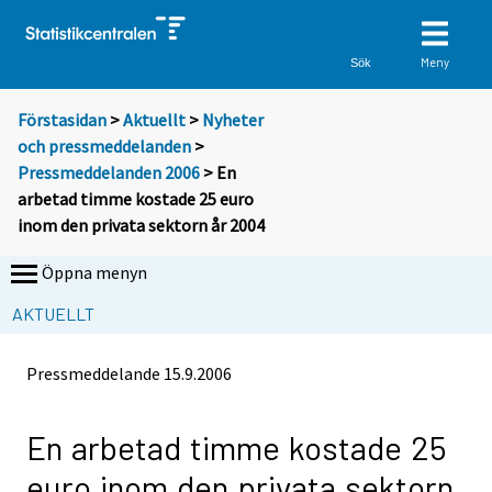
Meny
Sök
Förstasidan
>
Aktuellt
>
Nyheter
och pressmeddelanden
>
Pressmeddelanden 2006
> En
arbetad timme kostade 25 euro
inom den privata sektorn år 2004
Öppna menyn
AKTUELLT
Pressmeddelande
15.9.2006
En arbetad timme kostade 25
euro inom den privata sektorn