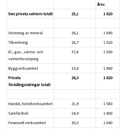
årsv.
Den privata sektorn totalt
25,1
1 620
Utvinning av mineral
26,1
1 640
Tillverkning
26,7
1 620
El-, gas-, värme- och
37,8
1 560
vattenförsörjning
Byggverksamhet
23,6
1 660
Privata
26,3
1 620
förädlingsnäringar totalt
Handel, hotellverksamhet
21,9
1 580
Samfärdsel
24,4
1 660
Finansiell verksamhet
30,3
1 640