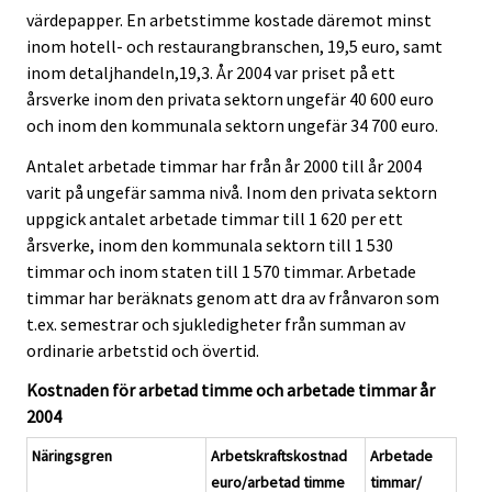
värdepapper. En arbetstimme kostade däremot minst
inom hotell- och restaurangbranschen, 19,5 euro, samt
inom detaljhandeln,19,3. År 2004 var priset på ett
årsverke inom den privata sektorn ungefär 40 600 euro
och inom den kommunala sektorn ungefär 34 700 euro.
Antalet arbetade timmar har från år 2000 till år 2004
varit på ungefär samma nivå. Inom den privata sektorn
uppgick antalet arbetade timmar till 1 620 per ett
årsverke, inom den kommunala sektorn till 1 530
timmar och inom staten till 1 570 timmar. Arbetade
timmar har beräknats genom att dra av frånvaron som
t.ex. semestrar och sjukledigheter från summan av
ordinarie arbetstid och övertid.
Kostnaden för arbetad timme och arbetade timmar år
2004
Näringsgren
Arbetskraftskostnad
Arbetade
euro/arbetad timme
timmar/