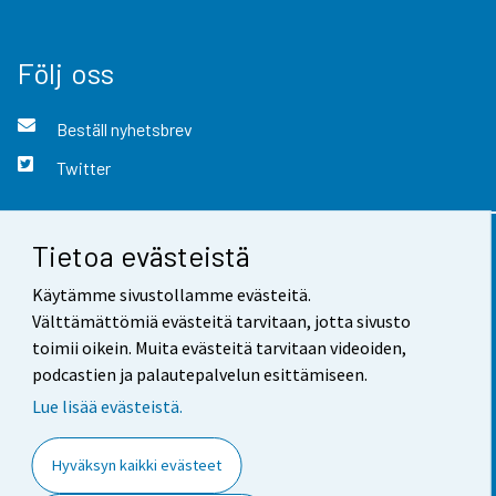
Följ oss
Beställ nyhetsbrev
Twitter
Tietoa evästeistä
Kontaktinformation
Käytämme sivustollamme evästeitä.
Respons
Välttämättömiä evästeitä tarvitaan, jotta sivusto
toimii oikein. Muita evästeitä tarvitaan videoiden,
Användarvillkor
podcastien ja palautepalvelun esittämiseen.
Dataskydd
Lue lisää evästeistä.
Tillgänglighet
Hyväksyn kaikki evästeet
Information om webbplatsen