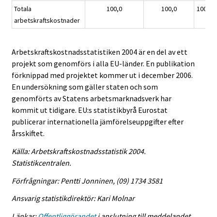
Totala
100,0
100,0
100,0
arbetskraftskostnader
Arbetskraftskostnadsstatistiken 2004 är en del av ett
projekt som genomförs i alla EU-länder. En publikation
förknippad med projektet kommer ut i december 2006.
En undersökning som gäller staten och som
genomförts av Statens arbetsmarknadsverk har
kommit ut tidigare. EU:s statistikbyrå Eurostat
publicerar internationella jämförelseuppgifter efter
årsskiftet.
Källa: Arbetskraftskostnadsstatistik 2004.
Statistikcentralen.
Förfrågningar: Pentti Jonninen, (09) 1734 3581
Ansvarig statistikdirektör: Kari Molnar
Länkar:
Offentliggörandet
i anslutning till meddelandet.