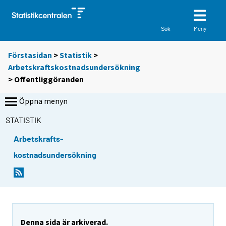
Meny
Sök
Förstasidan
>
Statistik
>
Arbetskraftskostnadsundersökning
> Offentliggöranden
Öppna menyn
STATISTIK
Arbetskrafts-
kostnadsundersökning
Denna sida är arkiverad.