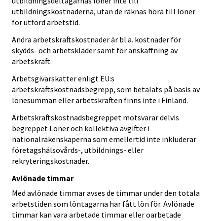
utbildningsdeltagarnas löner inte till
utbildningskostnaderna, utan de räknas höra till löner
för utförd arbetstid.
Andra arbetskraftskostnader är bl.a. kostnader för
skydds- och arbetskläder samt för anskaffning av
arbetskraft.
Arbetsgivarskatter enligt EU:s
arbetskraftskostnadsbegrepp, som betalats på basis av
lönesumman eller arbetskraften finns inte i Finland.
Arbetskraftskostnadsbegreppet motsvarar delvis
begreppet Löner och kollektiva avgifter i
nationalräkenskaperna som emellertid inte inkluderar
företagshälsovårds-, utbildnings- eller
rekryteringskostnader.
Avlönade timmar
Med avlönade timmar avses de timmar under den totala
arbetstiden som löntagarna har fått lön för. Avlönade
timmar kan vara arbetade timmar eller oarbetade