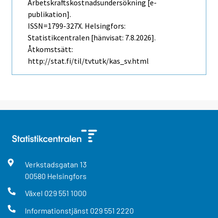
Arbetskraftskostnadsundersökning [e-
publikation].
ISSN=1799-327X. Helsingfors:
Statistikcentralen [hänvisat: 7.8.2026].
Åtkomstsätt:
http://stat.fi/til/tvtutk/kas_sv.html
Verkstadsgatan
13
00580
Helsingfors
Växel
029 551 1000
Informationstjänst
029 551 2220