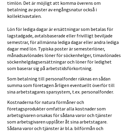
timlön. Det är möjligt att komma överens om
betalning av poster av engångsnatur också i
kollektivavtalen.
Lön för lediga dagar är ersättningar som betalas för
lagstadgade, avtalsbaserade eller frivilligt beviljade
semestrar, för allmänna lediga dagar eller andra lediga
dagar med lön. Typiska poster är semesterlöner,
månadsavlönades löner för söckenhelger, timavlönades
söckenhelgdagsersättningar och löner för ledighet
som baserar sig på arbetstidsförkortning.
Som betalning till personalfonder räknas en sådan
summa som företagen årligen eventuellt överför till
sina arbetstagares sparsystem, t.ex. personalfonder.
Kostnaderna för natura förmåner och
företagsprodukter omfattar alla kostnader som
arbetsgivaren orsakas för sådana varor och tjänster
som arbetsgivaren upplåter åt sina arbetstagare.
Sådana varor och tjänster är bl.a. bilförmån och