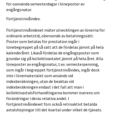
för oanvända semesterdagar i löneposter av
engångsnatur.
Förtjänstnivåindex:
Förtjänstnivåindexet mäter utvecklingen av lönerna för
ordinarie arbetstid, oberoende av betalningssätt.
Poster som betalas för prestation ingår i
lönebegreppet på så sätt att de fördelas jämnt på hela
kalenderåret. Likaså fördelas de engångsposter som
grundar sig på kollektivavtalet jämnt på hela året. Alla
löneposter av engångsnatur, t.ex. semesterpenning,
som ingår i begreppet förtjänstnivåindex, ingår dock
inte i lönematerialet som används vid
indexberäkningen, utan de beaktas vid
indexberäkningen endast i det fall att man i
kollektivavtalsförhandlingarna kommer överens om
förändringar i deras relativa andel. I
förtjänstnivåindexet förs också retroaktivt betalda
avtalshöjningar till det kvartal under vilket de tjänats.