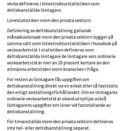
vecka definieras i lönestrukturstatistiken som
deltidsanställda löntagare.
Lönestatistiken inom den privata sektorn:
Definiering av deltidsanställning gällande
månadsavlönade inom den privata sektorn bygger på
samma sätt som lönestrukturstatistiken i huvudsak på
veckoarbetstid. I statistiken definieras som
deltidsanställda löntagare de löntagare vars ordinarie
veckoarbetstid är mer än 10 procent kortare än den
allmänna arbetstiden inom branschen i fråga.
För resten av löntagare fås uppgiften om
deltidsanställning direkt via en enkät eller så fastställs
den enligt anställningsförhållandet. Om en löntagares
ordinarie veckoarbetstid är okänd utnyttjas också
löntagarens uppgifter om löner vid fastställande av
deltidsanställning.
För timanställda inom den privata sektorn definieras
inte hel- eller deltidsanställning separat.