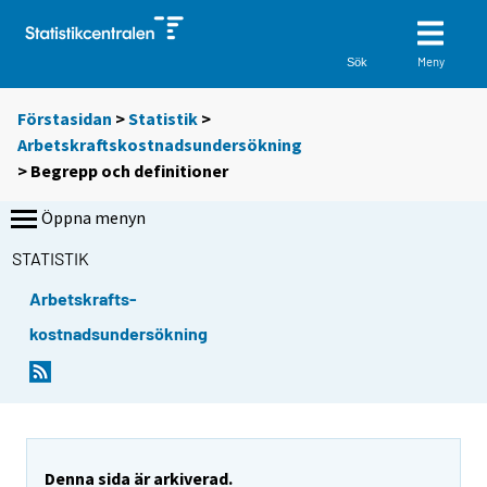
Meny
Sök
Förstasidan
>
Statistik
>
Arbetskraftskostnadsundersökning
> Begrepp och definitioner
Öppna menyn
STATISTIK
Arbetskrafts-
kostnadsundersökning
Denna sida är arkiverad.