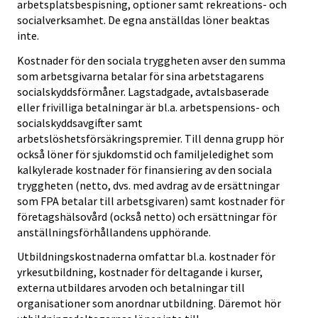
arbetsplatsbespisning, optioner samt rekreations- och
socialverksamhet. De egna anställdas löner beaktas
inte.
Kostnader för den sociala tryggheten avser den summa
som arbetsgivarna betalar för sina arbetstagarens
socialskyddsförmåner. Lagstadgade, avtalsbaserade
eller frivilliga betalningar är bl.a. arbetspensions- och
socialskyddsavgifter samt
arbetslöshetsförsäkringspremier. Till denna grupp hör
också löner för sjukdomstid och familjeledighet som
kalkylerade kostnader för finansiering av den sociala
tryggheten (netto, dvs. med avdrag av de ersättningar
som FPA betalar till arbetsgivaren) samt kostnader för
företagshälsovård (också netto) och ersättningar för
anställningsförhållandens upphörande.
Utbildningskostnaderna omfattar bl.a. kostnader för
yrkesutbildning, kostnader för deltagande i kurser,
externa utbildares arvoden och betalningar till
organisationer som anordnar utbildning. Däremot hör