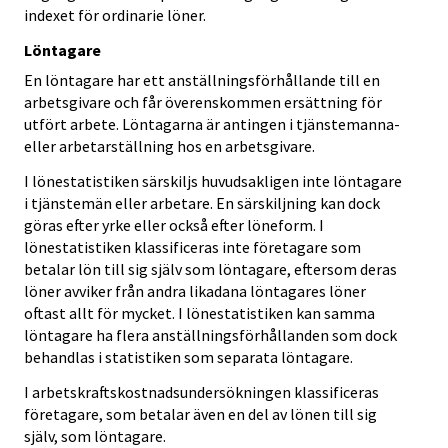
indexet för ordinarie löner.
Löntagare
En löntagare har ett anställningsförhållande till en
arbetsgivare och får överenskommen ersättning för
utfört arbete. Löntagarna är antingen i tjänstemanna-
eller arbetarställning hos en arbetsgivare.
I lönestatistiken särskiljs huvudsakligen inte löntagare
i tjänstemän eller arbetare. En särskiljning kan dock
göras efter yrke eller också efter löneform. I
lönestatistiken klassificeras inte företagare som
betalar lön till sig själv som löntagare, eftersom deras
löner avviker från andra likadana löntagares löner
oftast allt för mycket. I lönestatistiken kan samma
löntagare ha flera anställningsförhållanden som dock
behandlas i statistiken som separata löntagare.
I arbetskraftskostnadsundersökningen klassificeras
företagare, som betalar även en del av lönen till sig
själv, som löntagare.