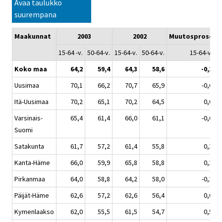
Avaa taulukko
suurempana
Maakunnat
2003
2002
Muutosprosentti
15-64 -v.
50-64-v.
15-64-v.
50-64-v.
15-64-v.
Koko maa
64,2
59,4
64,3
58,6
-0,1
Uusimaa
70,1
66,2
70,7
65,9
-0,6
Itä-Uusimaa
70,2
65,1
70,2
64,5
0,0
Varsinais-
65,4
61,4
66,0
61,1
-0,6
Suomi
Satakunta
61,7
57,2
61,4
55,8
0,3
Kanta-Häme
66,0
59,9
65,8
58,8
0,2
Pirkanmaa
64,0
58,8
64,2
58,0
-0,2
Päijät-Häme
62,6
57,2
62,6
56,4
0,0
Kymenlaakso
62,0
55,5
61,5
54,7
0,5