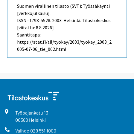
Suomen virallinen tilasto (SVT): Työssäkäynti
[verkkojulkaisu].
ISSN=1798-5528. 2003. Helsinki: Tilastokeskus
[viitattu: 8.8.2026].
Saantitapa:
https://stat.fi/til/tyokay/2003/tyokay_2003_2
005-07-06_tie_002.html
Työpajankatu
13
00580
Helsinki
Vaihde
029 551 1000