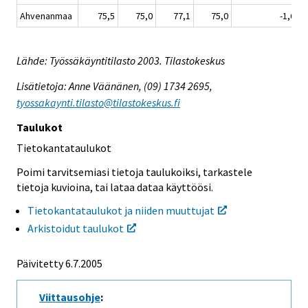
Ahvenanmaa
75,5
75,0
77,1
75,0
-1,6
Lähde: Työssäkäyntitilasto 2003. Tilastokeskus
Lisätietoja: Anne Väänänen, (09) 1734 2695,
tyossakaynti.tilasto@tilastokeskus.fi
Taulukot
Tietokantataulukot
Poimi tarvitsemiasi tietoja taulukoiksi, tarkastele
tietoja kuvioina, tai lataa dataa käyttöösi.
Tietokantataulukot ja niiden muuttujat
Arkistoidut taulukot
Päivitetty
6.7.2005
Viittausohje
: