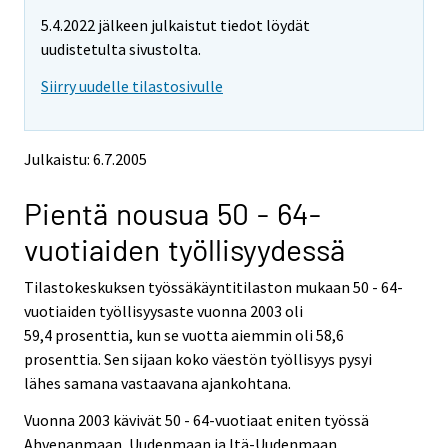
t
t
5.4.2022 jälkeen julkaistut tiedot löydät
t
t
o
o
uudistetulta sivustolta.
i
i
Siirry uudelle tilastosivulle
s
s
e
e
e
e
n
n
Julkaistu: 6.7.2005
p
p
a
a
Pientä nousua 50 - 64-
l
l
v
v
vuotiaiden työllisyydessä
e
e
l
l
Tilastokeskuksen työssäkäyntitilaston mukaan 50 - 64-
u
u
u
u
vuotiaiden työllisyysaste vuonna 2003 oli
n
n
59,4 prosenttia, kun se vuotta aiemmin oli 58,6
.
.
prosenttia. Sen sijaan koko väestön työllisyys pysyi
lähes samana vastaavana ajankohtana.
Vuonna 2003 kävivät 50 - 64-vuotiaat eniten työssä
Ahvenanmaan, Uudenmaan ja Itä-Uudenmaan