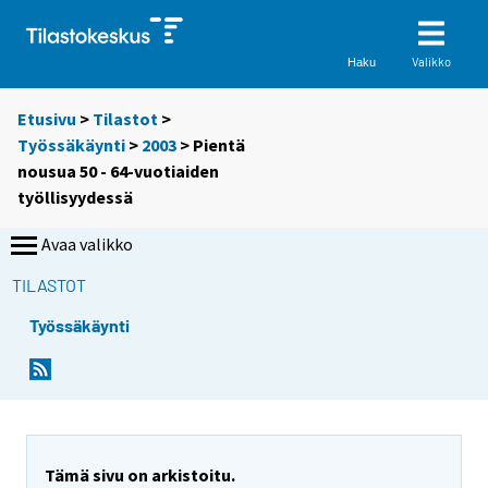
Valikko
Haku
Etusivu
>
Tilastot
>
Työssäkäynti
>
2003
> Pientä
nousua 50 - 64-vuotiaiden
työllisyydessä
Avaa valikko
TILASTOT
Työssäkäynti
S
S
i
i
i
i
r
r
r
r
y
y
Tämä sivu on arkistoitu.