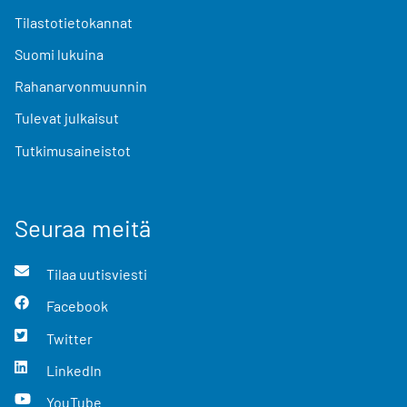
Tilastotietokannat
Suomi lukuina
Rahanarvonmuunnin
Tulevat julkaisut
Tutkimusaineistot
Seuraa meitä
Tilaa uutisviesti
Facebook
Twitter
LinkedIn
YouTube