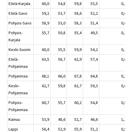
Etelä-Karjala
60,0
54,8
59,8
53,5
0,2
Etelä-Savo
59,2
53,7
58,6
52,2
0,6
Pohjois-Savo
58,9
53,0
58,3
51,4
0,6
Pohjois-
55,7
50,8
55,4
49,5
0,3
Karjala
Keski-Suomi
60,0
55,5
59,9
54,2
0,1
Etelä-
63,5
58,7
62,9
57,4
0,6
Pohjanmaa
Pohjanmaa
68,1
66,0
67,8
64,8
0,3
Keski-
62,7
59,8
62,7
59,3
0,0
Pohjanmaa
Pohjois-
60,7
55,7
60,2
54,8
0,5
Pohjanmaa
Kainuu
53,9
48,6
52,7
46,6
1,2
Lappi
56,4
52,9
55,9
51,2
0,5