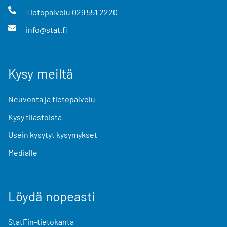
Tietopalvelu
029 551 2220
info@stat.fi
Kysy meiltä
Neuvonta ja tietopalvelu
Kysy tilastoista
Usein kysytyt kysymykset
Medialle
Löydä nopeasti
StatFin-tietokanta