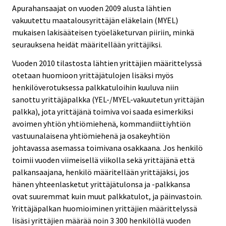
Apurahansaajat on vuoden 2009 alusta lähtien
vakuutettu maatalousyrittäjän eläkelain (MYEL)
mukaisen lakisääteisen työeläketurvan piiriin, minkä
seurauksena heidät määritellään yrittäjiksi.
Vuoden 2010 tilastosta lähtien yrittäjien määrittelyssä
otetaan huomioon yrittäjätulojen lisäksi myös
henkilöverotuksessa palkkatuloihin kuuluva niin
sanottu yrittäjäpalkka (YEL-/MYEL-vakuutetun yrittäjän
palkka), jota yrittäjänä toimiva voi saada esimerkiksi
avoimen yhtiön yhtiömiehenä, kommandiittiyhtiön
vastuunalaisena yhtiömiehenä ja osakeyhtiön
johtavassa asemassa toimivana osakkaana. Jos henkilö
toimii vuoden viimeisellä viikolla sekä yrittäjänä että
palkansaajana, henkilö määritellään yrittäjäksi, jos
hänen yhteenlasketut yrittäjätulonsa ja -palkkansa
ovat suuremmat kuin muut palkkatulot, ja päinvastoin.
Yrittäjäpalkan huomioiminen yrittäjien määrittelyssä
lisäsi yrittäjien määrää noin 3 300 henkilöllä vuoden