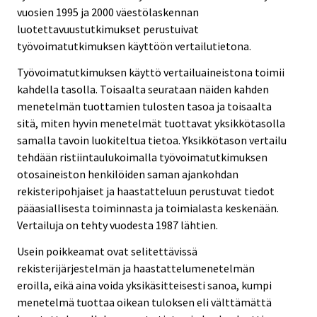
vuosien 1995 ja 2000 väestölaskennan
luotettavuustutkimukset perustuivat
työvoimatutkimuksen käyttöön vertailutietona.
Työvoimatutkimuksen käyttö vertailuaineistona toimii
kahdella tasolla. Toisaalta seurataan näiden kahden
menetelmän tuottamien tulosten tasoa ja toisaalta
sitä, miten hyvin menetelmät tuottavat yksikkötasolla
samalla tavoin luokiteltua tietoa. Yksikkötason vertailu
tehdään ristiintaulukoimalla työvoimatutkimuksen
otosaineiston henkilöiden saman ajankohdan
rekisteripohjaiset ja haastatteluun perustuvat tiedot
pääasiallisesta toiminnasta ja toimialasta keskenään.
Vertailuja on tehty vuodesta 1987 lähtien.
Usein poikkeamat ovat selitettävissä
rekisterijärjestelmän ja haastattelumenetelmän
eroilla, eikä aina voida yksikäsitteisesti sanoa, kumpi
menetelmä tuottaa oikean tuloksen eli välttämättä