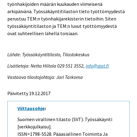
työnhakijoiden määrän kuukauden viimeisenä
arkipäivänä. Työssäkäyntitilaston tieto työttömyydestä
perustuu TEM:n työnhakijarekisterin tietoihin. Siten
työssäkäyntitilaston ja TEM:n luvut työttömyydestä
ovat suhteellisen lähellä toisiaan.
Lähde: Työssäkäyntitilasto, Tilastokeskus
Lisätietoja: Netta Hiitola 029 551 3552,
info@stat.fi
Vastaava tilastojohtaja: Jari Tarkoma
Päivitetty 19.12.2017
Viittausohje
:
Suomen virallinen tilasto (SVT): Työssäkäynti
[verkkojulkaisu].
ISSN=1798-5528.
Pääasiallinen Toiminta Ja