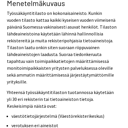
Menetelmäkuvaus
Työssäkäyntitilasto on kokonaisaineisto. Kunkin
vuoden tilasto kattaa kaikki kyseisen vuoden viimeisenä
päivänä Suomessa vakinaisesti asuvat henkilöt. Tilaston
lähdeaineistoina käytetään lähinnä hallinnollisia
rekistereitä ja muita rekisteripohjaisia tietoaineistoja.
Tilaston laatu onkin siten suoraan riippuvainen
lähdeaineistojen laadusta. Suoraa tiedonkeruuta
tapahtuu vain toimipaikkatietojen määrittämisessä
monitoimipaikkaisten yritysten palveluksessa oleville
sekä ammatin määrittämisessä järjestäytymättömille
yrityksille.
Yhteensä työssäkäyntitilaston tuotannossa käytetään
yli 30 eri rekisterin tai tietoaineiston tietoja.
Keskeisimpiä näistä ovat:
väestötietojärjestelmä (Väestörekisterikeskus)
verotuksen eri aineistot