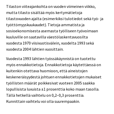
Tilaston viiteajankohta on vuoden viimeinen viikko,
mutta tilasto sisältää myös kertymätietoja
tilastovuoden ajalta (esimerkiksi tulotiedot sekä työ- ja
työttömyyskuukaudet). Tietoja ammatista ja
sosioekonomisesta asemasta työlliseen työvoimaan
kuuluville on saatavilla väestölaskentavuosilta
vuodesta 1970 viisivuotisvälein, vuodelta 1993 sekä
vuodesta 2004 lähtien vuosittain.
Vuodesta 1993 lähtien työssäkäynnistä on tuotettu
myös ennakkotietoja. Ennakkotietoja käytettäessä on
kuitenkin otettava huomioon, että aineistojen
keskeneräisyydestä johtuen ennakkotietojen mukaiset
työllisten määrät poikkesivat vuoteen 2005 saakka
lopullisista luvuista ±1 prosenttia koko maan tasolla.
Tällä hetkellä vaihtelu on 0,2–0,3 prosenttia.
Kunnittain vaihtelu voi olla suurempaakin.