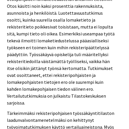
Otos käsitti noin kaksi prosenttia rakennuksista,
asunnoista ja henkilöistä. Luotettavuustutkimus
osoitti, kuinka suurella osalla lomaketieto ja
rekisteritieto poikkesivat toisistaan, mutta ei lopulta
sitä, kumpi tieto oli oikea. Esimerkiksi useampaa työtä
tekevä ilmoitti lomaketiedustelussa pääasialliseksi
työkseen eri toimen kuin mihin rekisteripäättelyssä
päädyttiin. Työssäkäyvä opiskelija tuli määritellyksi
rekisteritiedoilla väistämättä työlliseksi, vaikka hän
itse olisikin jättänyt työnsä kertomatta. Tutkimukset
ovat osoittaneet, ettei rekisteripohjaisten ja
lomakepohjaisten tietojen ero ole suurempi kuin
kahden lomakepohjaisen tiedon välinen ero.
Vertailututkimuksia on julkaistu Tilastokeskuksen
sarjoissa.
Tärkeimmäksi rekisteripohjaisen työssäkäyntitilaston
laadunvalvontamenetelmäksi on kehittynyt
työvoimatutkimuksen käyttö vertailuaineistona. Myös