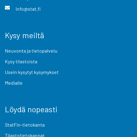
info@stat.fi
Kysy meiltä
Neuvonta ja tietopalvelu
Kysy tilastoista
Usein kysytyt kysymykset
Medialle
Löydä nopeasti
StatFin-tietokanta
Tilastotietokannat