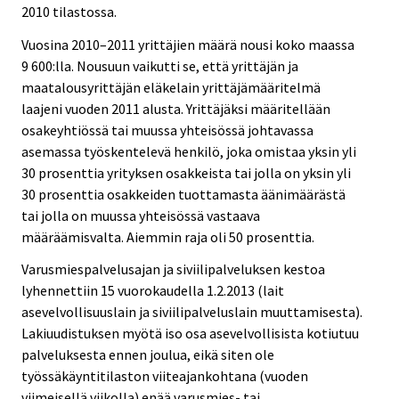
2010 tilastossa.
Vuosina 2010–2011 yrittäjien määrä nousi koko maassa
9 600:lla. Nousuun vaikutti se, että yrittäjän ja
maatalousyrittäjän eläkelain yrittäjämääritelmä
laajeni vuoden 2011 alusta. Yrittäjäksi määritellään
osakeyhtiössä tai muussa yhteisössä johtavassa
asemassa työskentelevä henkilö, joka omistaa yksin yli
30 prosenttia yrityksen osakkeista tai jolla on yksin yli
30 prosenttia osakkeiden tuottamasta äänimäärästä
tai jolla on muussa yhteisössä vastaava
määräämisvalta. Aiemmin raja oli 50 prosenttia.
Varusmiespalvelusajan ja siviilipalveluksen kestoa
lyhennettiin 15 vuorokaudella 1.2.2013 (lait
asevelvollisuuslain ja siviilipalveluslain muuttamisesta).
Lakiuudistuksen myötä iso osa asevelvollisista kotiutuu
palveluksesta ennen joulua, eikä siten ole
työssäkäyntitilaston viiteajankohtana (vuoden
viimeisellä viikolla) enää varusmies- tai