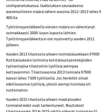
siviilipalveluksessa. Uudistuksen seurauksena
asevelvollisten määrä väheni vuosina 2012–2013 lähes 9
400:lla.
Työttömyyseläkkeellä olevien määrä on vähentynyt
voimakkaasti 2000-luvun lopusta lähtien.
Työttömyyseläkkeitä ei ole myönnetty vuoden 2011
jälkeen.
Vuoden 2013 tilastosta alkaen toimialaluokkaan 97000
Kotitalouksien toiminta kotitaloustyöntekijöiden
työnantajina tilastoitiin työllisiä aiempaa
kattavammin. Tilastovuonna 2013 toimiala 97000
kasvoi lähes 7 600 työllisellä. Jos henkilöt olivat
edellisvuonna työllisiä, yleisin aiempi toimiala oli
tuntematon.
Vuoden 2015 tilastosta alkaen maatalouden
toimialatiedot ovat tarkentuneet. Muutokset
tilastovuosien 2014–2015 välillä näkyvät toimialan 01