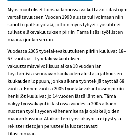
Myös muutokset lainsäädännössä vaikuttavat tilastojen
vertailtavuuteen. Vuoden 1998 alusta tuli voimaan niin
sanottu pätkätyölaki, jolloin myös lyhyet työsuhteet
tulivat eläkevakuutuksen piiriin. Tämä lisäsi työllisten
määrää jonkin verran.
Vuodesta 2005 työeläkevakuutuksen piiriin kuuluvat 18–
67-vuotiaat. Työeläkevakuutuksen
vakuuttamisvelvollisuus alkaa 18 vuoden iän
täyttämistä seuraavan kuukauden alusta ja jatkuu sen
kuukauden loppuun, jonka aikana työntekijä täyttää 68
vuotta. Ennen vuotta 2005 työeläkevakuutuksen piiriin
henkilöt kuuluivat jo 14 vuoden iästä lähtien. Tämä
näkyy työssäkäyntitilastossa vuodesta 2005 alkaen
nuorten työllisyyden vähenemisenä ja opiskelijoiden
määrän kasvuna. Alaikäisten työssäkäyntiä ei pystytä
rekisteritietojen perusteella luotettavasti
tilastoimaan.