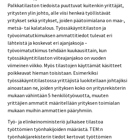
Palkkatilaston tiedoista puuttuvat kuitenkin yrittäjät,
yritysten ylin johto, alle viisi henkeä työllistävät
yritykset sekä yritykset, joiden päätoimialana on maa-,
metsä- tai kalatalous. Työssäkäyntitilaston ja
työvoimatutkimuksen ammattitiedot tulevat eri
lähteistä ja koskevat eri ajanjaksoja –
työvoimatutkimus tehdään kuukausittain, kun
työssäkäyntitilaston viiteajanjakso on vuoden
viimeinen viikko. Myös tilastojen käyttämät käsitteet
poikkeavat hieman toisistaan. Esimerkiksi
työssäkäyntitilastossa yrittäjistä luokitellaan johtajiksi
ainoastaan ne, joiden yrityksen koko on yritysrekisterin
mukaan vähintään 5 henkilötyövuotta, muuten
yrittäjien ammatit määritellään yrityksen toimialan
mukaan muihin ammattien pääryhmiin.
Työ- ja elinkeinoministeriö julkaisee tilastoa
työttömien työnhakijoiden määrästä. TEM:n
työnhakijarekisterin tiedot kertovat työttömien