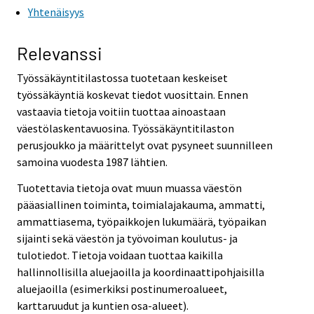
Yhtenäisyys
Relevanssi
Työssäkäyntitilastossa tuotetaan keskeiset
työssäkäyntiä koskevat tiedot vuosittain. Ennen
vastaavia tietoja voitiin tuottaa ainoastaan
väestölaskentavuosina. Työssäkäyntitilaston
perusjoukko ja määrittelyt ovat pysyneet suunnilleen
samoina vuodesta 1987 lähtien.
Tuotettavia tietoja ovat muun muassa väestön
pääasiallinen toiminta, toimialajakauma, ammatti,
ammattiasema, työpaikkojen lukumäärä, työpaikan
sijainti sekä väestön ja työvoiman koulutus- ja
tulotiedot. Tietoja voidaan tuottaa kaikilla
hallinnollisilla aluejaoilla ja koordinaattipohjaisilla
aluejaoilla (esimerkiksi postinumeroalueet,
karttaruudut ja kuntien osa-alueet).