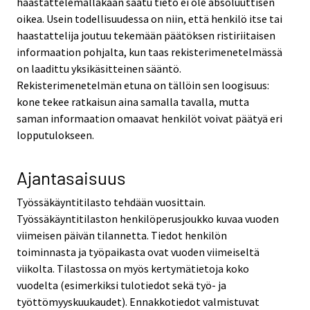
haastattelemallakaan saatu tieto ei ole absoluuttisen
oikea. Usein todellisuudessa on niin, että henkilö itse tai
haastattelija joutuu tekemään päätöksen ristiriitaisen
informaation pohjalta, kun taas rekisterimenetelmässä
on laadittu yksikäsitteinen sääntö.
Rekisterimenetelmän etuna on tällöin sen loogisuus:
kone tekee ratkaisun aina samalla tavalla, mutta
saman informaation omaavat henkilöt voivat päätyä eri
lopputulokseen.
Ajantasaisuus
Työssäkäyntitilasto tehdään vuosittain.
Työssäkäyntitilaston henkilöperusjoukko kuvaa vuoden
viimeisen päivän tilannetta. Tiedot henkilön
toiminnasta ja työpaikasta ovat vuoden viimeiseltä
viikolta. Tilastossa on myös kertymätietoja koko
vuodelta (esimerkiksi tulotiedot sekä työ- ja
työttömyyskuukaudet). Ennakkotiedot valmistuvat