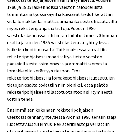
1980 ja 1985 laskennoissa väestön taloudellista
toimintaa ja työssäkäyntiä kuvaavat tiedot kerättiin
vielä lomakkeilla, mutta samanaikaisesti oli saatavilla
myös rekisteripohjaisia tietoja. Vuoden 1980
väestölaskennassa tehtiin vertailututkimus 20 kunnan
osalta ja vuoden 1985 väestölaskennan yhteydessä
kaikkien kuntien osalta. Tutkimuksessa verrattiin
rekisteripohjaisesti määriteltyä tietoa väestön
pääasiallisesta toiminnasta ja ammattiasemasta
lomakkeella kerättyyn tietoon. Erot
rekisteripohjaisesti ja lomakepohjaisesti tuotettujen
tietojen osalta todettiin niin pieniksi, että päätös
rekisteripohjaiseen tilastotuotantoon siirtymisestä
voitiin tehdä.
Ensimmäisen kokonaan rekisteripohjaisen
väestölaskennan yhteydessä vuonna 1990 tehtiin laaja
luotettavuustutkimus. Rekisteritilastoja verrattiin
otospohjaisen lomaketiedustelun antamiin tietoihin.