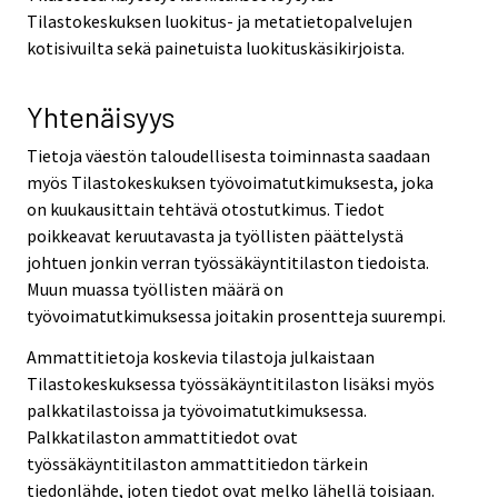
Tilastokeskuksen luokitus- ja metatietopalvelujen
kotisivuilta sekä painetuista luokituskäsikirjoista.
Yhtenäisyys
Tietoja väestön taloudellisesta toiminnasta saadaan
myös Tilastokeskuksen työvoimatutkimuksesta, joka
on kuukausittain tehtävä otostutkimus. Tiedot
poikkeavat keruutavasta ja työllisten päättelystä
johtuen jonkin verran työssäkäyntitilaston tiedoista.
Muun muassa työllisten määrä on
työvoimatutkimuksessa joitakin prosentteja suurempi.
Ammattitietoja koskevia tilastoja julkaistaan
Tilastokeskuksessa työssäkäyntitilaston lisäksi myös
palkkatilastoissa ja työvoimatutkimuksessa.
Palkkatilaston ammattitiedot ovat
työssäkäyntitilaston ammattitiedon tärkein
tiedonlähde, joten tiedot ovat melko lähellä toisiaan.