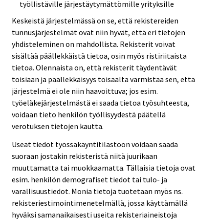
työllistäville järjestäytymättömille yrityksille
Keskeistä järjestelmässä on se, että rekistereiden
tunnusjärjestelmät ovat niin hyvät, että eri tietojen
yhdisteleminen on mahdollista. Rekisterit voivat
sisältää päällekkäistä tietoa, osin myös ristiriitaista
tietoa. Olennaista on, että rekisterit täydentävät
toisiaan ja päällekkäisyys toisaalta varmistaa sen, että
järjestelmä ei ole niin haavoittuva; jos esim.
työeläkejärjestelmästä ei saada tietoa työsuhteesta,
voidaan tieto henkilön työllisyydestä päätellä
verotuksen tietojen kautta.
Useat tiedot työssäkäyntitilastoon voidaan saada
suoraan jostakin rekisteristä niitä juurikaan
muuttamatta tai muokkaamatta. Tällaisia tietoja ovat
esim. henkilön demografiset tiedot tai tulo- ja
varallisuustiedot. Monia tietoja tuotetaan myös ns.
rekisteriestimointimenetelmällä, jossa käyttämällä
hyväksi samanaikaisesti useita rekisteriaineistoja