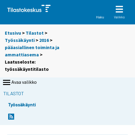
Valikko
Haku
Etusivu
>
Tilastot
>
Työssäkäynti
>
2016
>
pääasiallinen toiminta ja
ammattiasema
>
Laatuseloste:
työssäkäyntitilasto
Avaa valikko
TILASTOT
Työssäkäynti