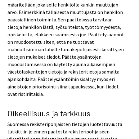
määritellään jokaiselle henkilölle kunkin muuttujan
arvo. Esimerkkinä tällaisesta muuttujasta on henkilön
pääasiallinen toiminta. Sen päättelyssä tarvitaan
tietoja henkilön iästä, työsuhteista, työttömyydestä,
opiskelusta, eläkkeen saamisesta jne. Päättelysäännöt
on muodostettu siten, että ne tuottavat
mahdollisimman lähelle lomakepohjaisesti kerättyjen
tietojen mukaiset tiedot. Päättelysääntöjen
muodostamisessa on käytetty apuna aikaisempien
väestölaskentojen tietoja ja rekisteritietoja samalta
ajankohdalta. Päättelysääntöihin sisältyy myös eri
aineistojen priorisointi siinä tapauksessa, kun tiedot
ovat ristiriitaisia.
Oikeellisuus ja tarkkuus
Suomessa rekisteripohjaisten tietojen luotettavuutta
tutkittiin jo ennen päätöstä rekisteripohjaiseen
väestölaskentajärjestelmään siirtymisestä. Vuosien