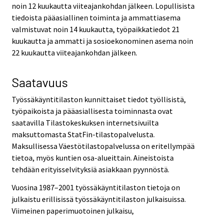
noin 12 kuukautta viiteajankohdan jälkeen. Lopullisista
tiedoista pääasiallinen toiminta ja ammattiasema
valmistuvat noin 14 kuukautta, työpaikkatiedot 21
kuukautta ja ammatti ja sosioekonominen asema noin
22 kuukautta viiteajankohdan jälkeen.
Saatavuus
Työssäkäyntitilaston kunnittaiset tiedot työllisistä,
työpaikoista ja pääasiallisesta toiminnasta ovat
saatavilla Tilastokeskuksen internetsivuilta
maksuttomasta StatFin-tilastopalvelusta.
Maksullisessa Väestötilastopalvelussa on eritellympää
tietoa, myös kuntien osa-alueittain. Aineistoista
tehdään erityisselvityksiä asiakkaan pyynnöstä.
Vuosina 1987–2001 työssäkäyntitilaston tietoja on
julkaistu erillisissä työssäkäyntitilaston julkaisuissa.
Viimeinen paperimuotoinen julkaisu,