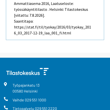
Ammattiasema
2016, Laatuseloste:
työssäkäyntitilasto . Helsinki: Tilastokeskus
[viitattu: 7.8.2026].
Saantitapa:
https://stat.fi/til/tyokay/2016/03/tyokay_201
6_03_2017-12-19_laa_001_fi.html
Työpajankatu
13
00580
Helsinki
Vaihde
029 551 1000
Tietopalvelu
029 551 2220