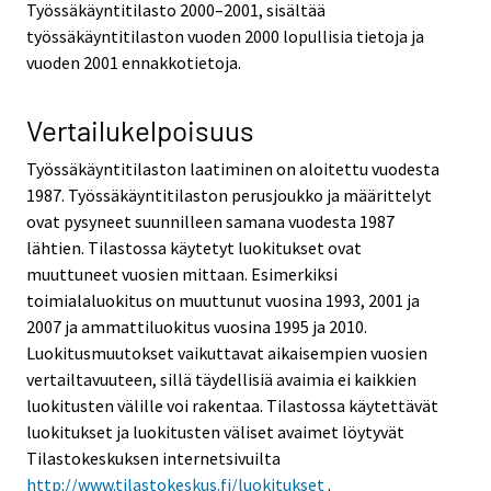
Työssäkäyntitilasto 2000–2001, sisältää
työssäkäyntitilaston vuoden 2000 lopullisia tietoja ja
vuoden 2001 ennakkotietoja.
Vertailukelpoisuus
Työssäkäyntitilaston laatiminen on aloitettu vuodesta
1987. Työssäkäyntitilaston perusjoukko ja määrittelyt
ovat pysyneet suunnilleen samana vuodesta 1987
lähtien. Tilastossa käytetyt luokitukset ovat
muuttuneet vuosien mittaan. Esimerkiksi
toimialaluokitus on muuttunut vuosina 1993, 2001 ja
2007 ja ammattiluokitus vuosina 1995 ja 2010.
Luokitusmuutokset vaikuttavat aikaisempien vuosien
vertailtavuuteen, sillä täydellisiä avaimia ei kaikkien
luokitusten välille voi rakentaa. Tilastossa käytettävät
luokitukset ja luokitusten väliset avaimet löytyvät
Tilastokeskuksen internetsivuilta
http://www.tilastokeskus.fi/luokitukset
.