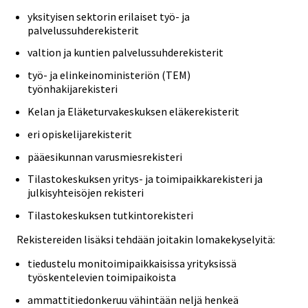
yksityisen sektorin erilaiset työ- ja
palvelussuhderekisterit
valtion ja kuntien palvelussuhderekisterit
työ- ja elinkeinoministeriön (TEM)
työnhakijarekisteri
Kelan ja Eläketurvakeskuksen eläkerekisterit
eri opiskelijarekisterit
pääesikunnan varusmiesrekisteri
Tilastokeskuksen yritys- ja toimipaikkarekisteri ja
julkisyhteisöjen rekisteri
Tilastokeskuksen tutkintorekisteri
Rekistereiden lisäksi tehdään joitakin lomakekyselyitä:
tiedustelu monitoimipaikkaisissa yrityksissä
työskentelevien toimipaikoista
ammattitiedonkeruu vähintään neljä henkeä