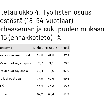
itetaulukko 4. Työllisten osuus
estöstä (18–64-vuotiaat)
erheaseman ja sukupuolen mukaan
16 (ennakkotieto), %
heasema
Miehet
Naiset
Yhteensä
heisiin kuulumattomat
54,9
61,9
57,9
/aviopuoliso, ei lapsia
70,7
71,1
70,9
/aviopuoliso, lapsia
86,4
79,5
82,9
/isä, ei puolisoa
74,8
68,6
69,6
1)
ut
38,9
40,6
39,5
eensä
67,2
69,4
68,3