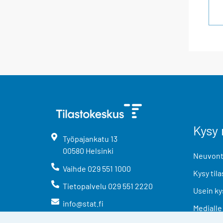
Kysy 
Työpajankatu
13
00580
Helsinki
Neuvonta
Vaihde
029 551 1000
Kysy tila
Tietopalvelu
029 551 2220
Usein ky
info@stat.fi
Medialle