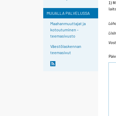
1) M
lai
MUUALLA PALVELUSSA
Lähd
Maahanmuuttajat ja
kotoutuminen -
Lisä
teemasivusto
Vast
Väestölaskennan
teemasivut
Päiv