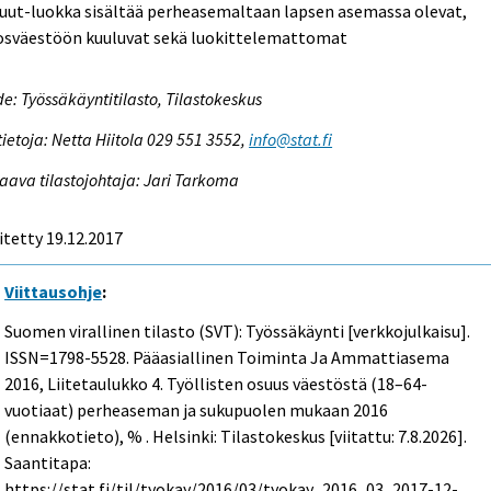
uut-luokka sisältää perheasemaltaan lapsen asemassa olevat,
tosväestöön kuuluvat sekä luokittelemattomat
e: Työssäkäyntitilasto, Tilastokeskus
tietoja: Netta Hiitola 029 551 3552,
info@stat.fi
aava tilastojohtaja: Jari Tarkoma
itetty 19.12.2017
Viittausohje
:
Suomen virallinen tilasto (SVT): Työssäkäynti [verkkojulkaisu].
ISSN=1798-5528.
Pääasiallinen Toiminta Ja Ammattiasema
2016, Liitetaulukko 4. Työllisten osuus väestöstä (18–64-
vuotiaat) perheaseman ja sukupuolen mukaan 2016
(ennakkotieto), % . Helsinki: Tilastokeskus [viitattu: 7.8.2026].
Saantitapa:
https://stat.fi/til/tyokay/2016/03/tyokay_2016_03_2017-12-