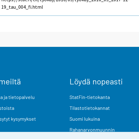
19_tau_004_fi.html
meiltä
Löydä nopeasti
 ja tietopalvelu
StatFin-tietokanta
stoista
Tilastotietokannat
sytyt kysymykset
Suomi lukuina
Rahanarvonmuunnin