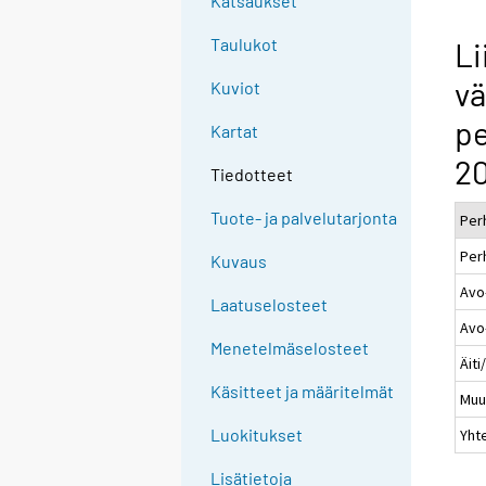
Katsaukset
Taulukot
Li
vä
Kuviot
p
Kartat
20
Tiedotteet
Tuote- ja palvelutarjonta
Per
Per
Kuvaus
Avo-
Laatuselosteet
Avo-
Menetelmäselosteet
Äiti
Käsitteet ja määritelmät
Mu
Luokitukset
Yht
Lisätietoja