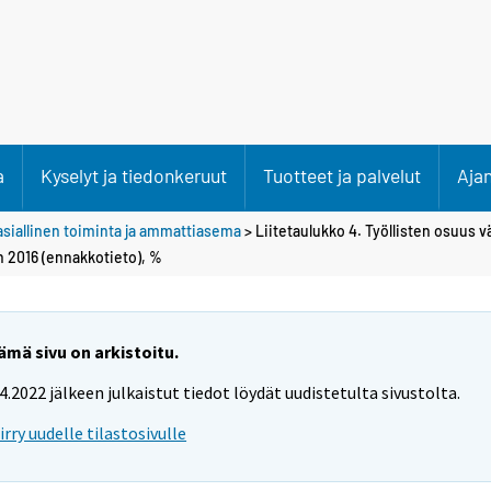
a
Kyselyt ja tiedonkeruut
Tuotteet ja palvelut
Aja
siallinen toiminta ja ammattiasema
> Liitetaulukko 4. Työllisten osuus v
 2016 (ennakkotieto), %
ämä sivu on arkistoitu.
.4.2022 jälkeen julkaistut tiedot löydät uudistetulta sivustolta.
iirry uudelle tilastosivulle