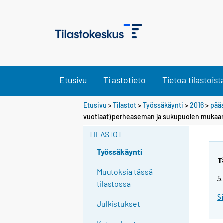
Etusivu
Tilastotieto
Tietoa tilastoist
Etusivu
>
Tilastot
>
Työssäkäynti
>
2016
>
pääa
vuotiaat) perheaseman ja sukupuolen mukaan
TILASTOT
Työssäkäynti
T
Muutoksia tässä
5
tilastossa
S
Julkistukset